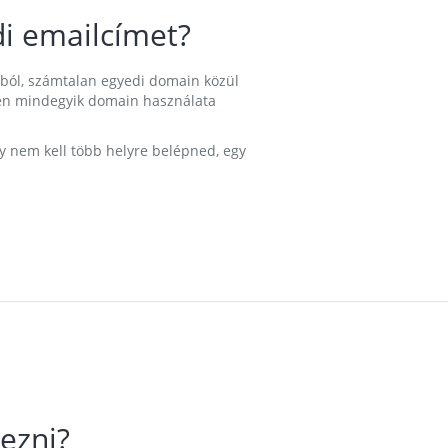
i emailcímet?
ából, számtalan egyedi domain közül
nkben mindegyik domain használata
gy nem kell több helyre belépned, egy
ezni?