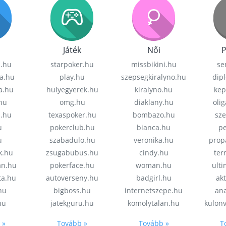
Játék
Női
P
z.hu
starpoker.hu
missbikini.hu
se
a.hu
play.hu
szepsegkiralyno.hu
dip
a.hu
hulyegyerek.hu
kiralyno.hu
kep
hu
omg.hu
diaklany.hu
oli
a.hu
texaspoker.hu
bombazo.hu
sz
u
pokerclub.hu
bianca.hu
pe
u
szabadulo.hu
veronika.hu
prop
k.hu
zsugabubus.hu
cindy.hu
ter
an.hu
pokerface.hu
woman.hu
ult
ta.hu
autoverseny.hu
badgirl.hu
akt
.hu
bigboss.hu
internetszepe.hu
an
hu
jatekguru.hu
komolytalan.hu
kulon
 »
Tovább »
Tovább »
T