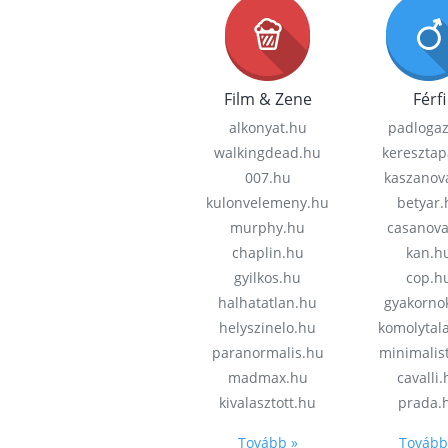
Film & Zene
Férfi
alkonyat.hu
padloga
walkingdead.hu
keresztap
007.hu
kaszanov
kulonvelemeny.hu
betyar.
murphy.hu
casanov
chaplin.hu
kan.h
gyilkos.hu
cop.h
halhatatlan.hu
gyakorno
helyszinelo.hu
komolytal
paranormalis.hu
minimalis
madmax.hu
cavalli
kivalasztott.hu
prada.
Tovább »
Tovább