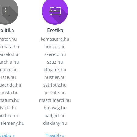
olitika
Erotika
nator.hu
kamasutra.hu
lomata.hu
huncut.hu
viselo.hu
szereto.hu
garchia.hu
szuz.hu
enator.hu
elojatek.hu
rsze.hu
hustler.hu
aganda.hu
sztriptiz.hu
rorista.hu
private.hu
imatum.hu
masztimarci.hu
ivista.hu
bujasag.hu
archia.hu
badgirl.hu
velemeny.hu
diaklany.hu
ovább »
Tovább »