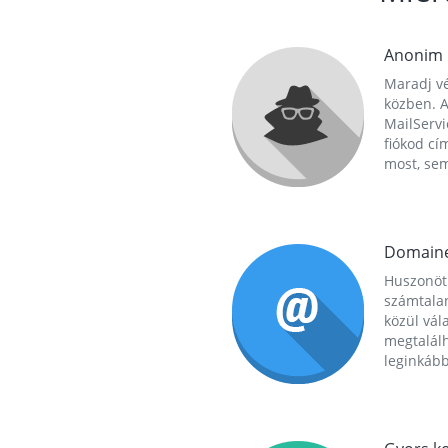
Anonim
Maradj vé
közben. A
MailServi
fiókod cí
most, se
Domain
Huszonöt
számtala
közül vál
megtalál
leginkább