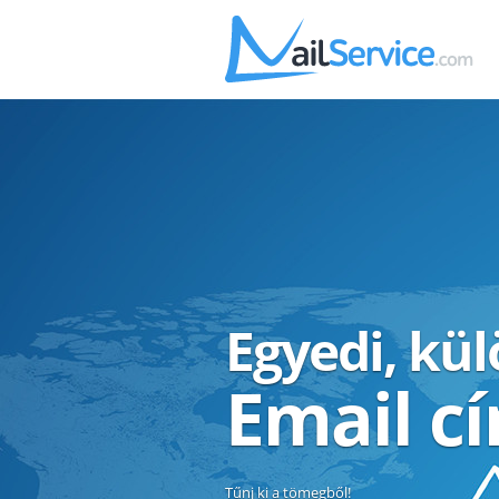
Egyedi, kü
Email c
Tűnj ki a tömegből!