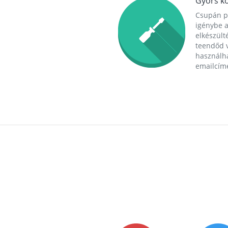
Gyors ko
Csupán p
igénybe a
elkészülté
teendőd v
használha
emailcím