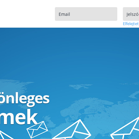
Elfelejtet
lönleges
ímek