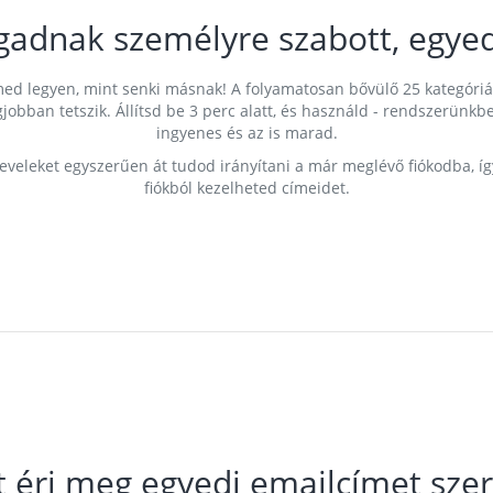
gadnak személyre szabott, egyed
címed legyen, mint senki másnak! A folyamatosan bővülő 25 kategóri
egjobban tetszik. Állítsd be 3 perc alatt, és használd - rendszerü
ingyenes és az is marad.
leveleket egyszerűen át tudod irányítani a már meglévő fiókodba, í
fiókból kezelheted címeidet.
t éri meg egyedi emailcímet szer