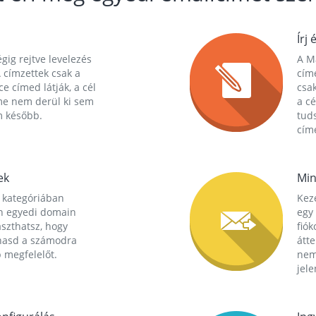
Írj 
gig rejtve levelezés
A Ma
 címzettek csak a
cím
ce címed látják, a cél
csak
me nem derül ki sem
a cé
m később.
tuds
címe
ek
Min
 kategóriában
Kez
n egyedi domain
egy 
aszthatsz, hogy
fió
hasd a számodra
átt
 megfelelőt.
nem
jele