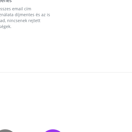
yenes
összes email cím
nálata díjmentes és az is
d, nincsenek rejtett
ségek.