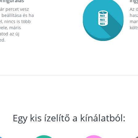
nfigurálás
Ing
ár percet vesz
Az 
 beállítása és ha
hasz
l, nincs is több
mara
ele, máris
költ
tod az új
ed.
Egy kis ízelítő a kínálatból: