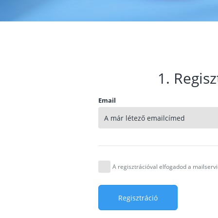
1. Regisz
Email
A regisztrációval elfogadod a mailser
Regisztráció