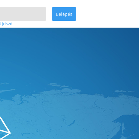
Belépés
t jelszó