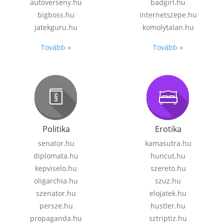
autoverseny.hu
badgirl.hu
bigboss.hu
internetszepe.hu
jatekguru.hu
komolytalan.hu
Tovább »
Tovább »
Politika
Erotika
senator.hu
kamasutra.hu
diplomata.hu
huncut.hu
kepviselo.hu
szereto.hu
oligarchia.hu
szuz.hu
szenator.hu
elojatek.hu
persze.hu
hustler.hu
propaganda.hu
sztriptiz.hu