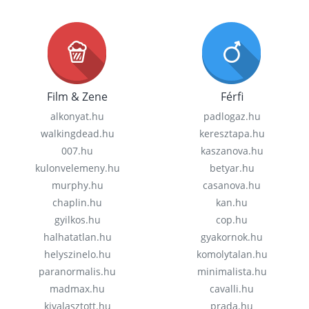
Film & Zene
Férfi
alkonyat.hu
padlogaz.hu
walkingdead.hu
keresztapa.hu
007.hu
kaszanova.hu
kulonvelemeny.hu
betyar.hu
murphy.hu
casanova.hu
chaplin.hu
kan.hu
gyilkos.hu
cop.hu
halhatatlan.hu
gyakornok.hu
helyszinelo.hu
komolytalan.hu
paranormalis.hu
minimalista.hu
madmax.hu
cavalli.hu
kivalasztott.hu
prada.hu