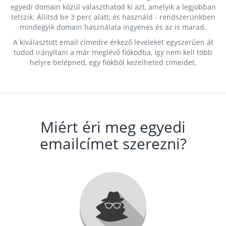
egyedi domain közül választhatod ki azt, amelyik a legjobban
tetszik. Állítsd be 3 perc alatt, és használd - rendszerünkben
mindegyik domain használata ingyenes és az is marad.
A kiválasztott email címedre érkező leveleket egyszerűen át
tudod irányítani a már meglévő fiókodba, így nem kell több
helyre belépned, egy fiókból kezelheted címeidet.
Miért éri meg egyedi
emailcímet szerezni?