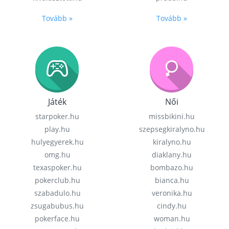
Tovább »
Tovább »
Játék
Női
starpoker.hu
missbikini.hu
play.hu
szepsegkiralyno.hu
hulyegyerek.hu
kiralyno.hu
omg.hu
diaklany.hu
texaspoker.hu
bombazo.hu
pokerclub.hu
bianca.hu
szabadulo.hu
veronika.hu
zsugabubus.hu
cindy.hu
pokerface.hu
woman.hu