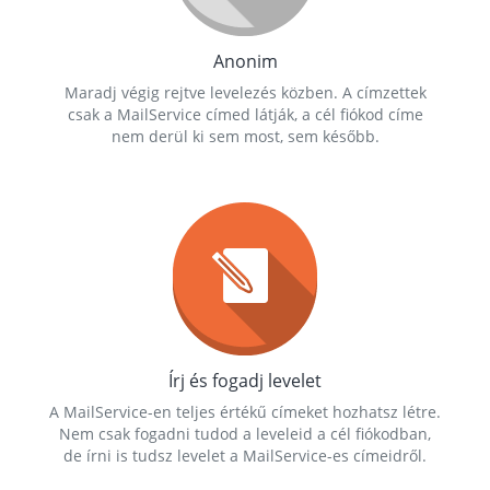
Anonim
Maradj végig rejtve levelezés közben. A címzettek
csak a MailService címed látják, a cél fiókod címe
nem derül ki sem most, sem később.
Írj és fogadj levelet
A MailService-en teljes értékű címeket hozhatsz létre.
Nem csak fogadni tudod a leveleid a cél fiókodban,
de írni is tudsz levelet a MailService-es címeidről.