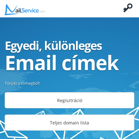
Egyedi, különleges
Email címek
Tűnj ki a tömegből!
Regisztráció
Teljes domain lista