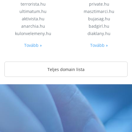
terrorista.hu
private.hu
ultimatum.hu
masztimarci.hu
aktivista.hu
bujasag.hu
anarchia.hu
badgirl.hu
kulonvelemeny.hu
diaklany.hu
Tovább »
Tovább »
Teljes domain lista