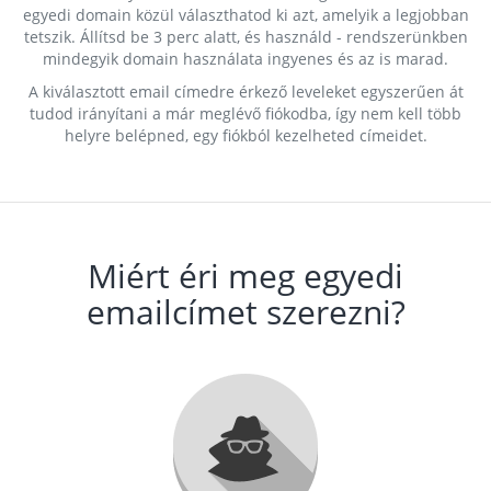
egyedi domain közül választhatod ki azt, amelyik a legjobban
tetszik. Állítsd be 3 perc alatt, és használd - rendszerünkben
mindegyik domain használata ingyenes és az is marad.
A kiválasztott email címedre érkező leveleket egyszerűen át
tudod irányítani a már meglévő fiókodba, így nem kell több
helyre belépned, egy fiókból kezelheted címeidet.
Miért éri meg egyedi
emailcímet szerezni?