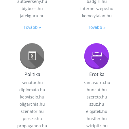
autoverseny.hu
badgirl.hu
bigboss.hu
internetszepe.hu
jatekguru.hu
komolytalan.hu
Tovább »
Tovább »
Politika
Erotika
senator.hu
kamasutra.hu
diplomata.hu
huncut.hu
kepviselo.hu
szereto.hu
oligarchia.hu
szuz.hu
szenator.hu
elojatek.hu
persze.hu
hustler.hu
propaganda.hu
sztriptiz.hu