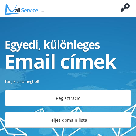
Egyedi, különleges
Email címek
Tűnj ki a tömegből!
Regisztráció
Teljes domain lista