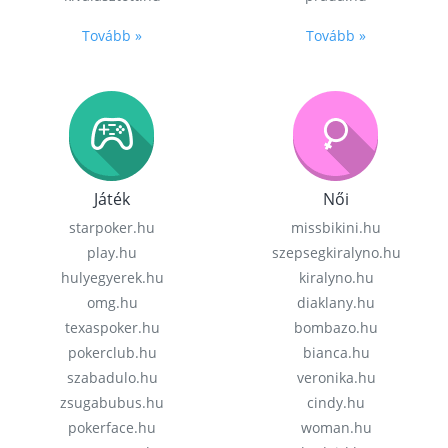
Tovább »
Tovább »
Játék
Női
starpoker.hu
missbikini.hu
play.hu
szepsegkiralyno.hu
hulyegyerek.hu
kiralyno.hu
omg.hu
diaklany.hu
texaspoker.hu
bombazo.hu
pokerclub.hu
bianca.hu
szabadulo.hu
veronika.hu
zsugabubus.hu
cindy.hu
pokerface.hu
woman.hu