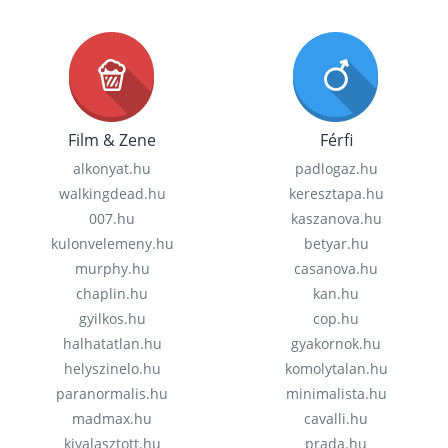
Film & Zene
Férfi
alkonyat.hu
padlogaz.hu
walkingdead.hu
keresztapa.hu
007.hu
kaszanova.hu
kulonvelemeny.hu
betyar.hu
murphy.hu
casanova.hu
chaplin.hu
kan.hu
gyilkos.hu
cop.hu
halhatatlan.hu
gyakornok.hu
helyszinelo.hu
komolytalan.hu
paranormalis.hu
minimalista.hu
madmax.hu
cavalli.hu
kivalasztott.hu
prada.hu