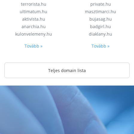
terrorista.hu
private.hu
ultimatum.hu
masztimarci.hu
aktivista.hu
bujasag.hu
anarchia.hu
badgirl.hu
kulonvelemeny.hu
diaklany.hu
Tovább »
Tovább »
Teljes domain lista