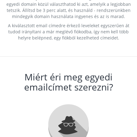
egyedi domain közül választhatod ki azt, amelyik a legjobban
tetszik. Állítsd be 3 perc alatt, és használd - rendszerünkben
mindegyik domain használata ingyenes és az is marad.
A kiválasztott email címedre érkező leveleket egyszerűen át
tudod irányítani a már meglévő fiókodba, így nem kell több
helyre belépned, egy fiókból kezelheted címeidet.
Miért éri meg egyedi
emailcímet szerezni?