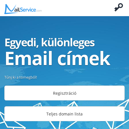
Egyedi, különleges
Email címek
Tűnj ki a tömegből!
Regisztráció
Teljes domain lista