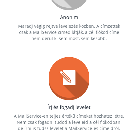
Anonim
Maradj végig rejtve levelezés közben. A címzettek
csak a MailService címed látják, a cél fiókod címe
nem derül ki sem most, sem később.
Írj és fogadj levelet
A MailService-en teljes értékű címeket hozhatsz létre.
Nem csak fogadni tudod a leveleid a cél fiókodban,
de írni is tudsz levelet a MailService-es címeidről.