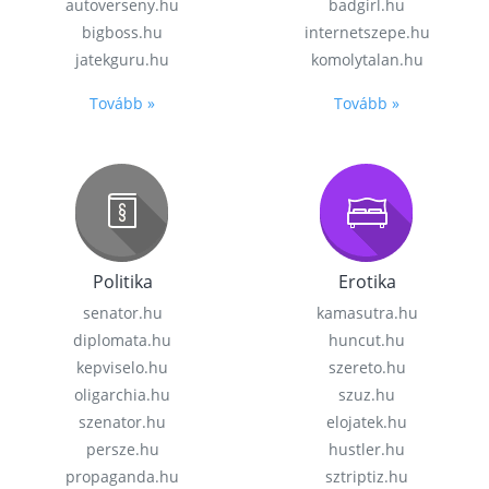
autoverseny.hu
badgirl.hu
bigboss.hu
internetszepe.hu
jatekguru.hu
komolytalan.hu
Tovább »
Tovább »
Politika
Erotika
senator.hu
kamasutra.hu
diplomata.hu
huncut.hu
kepviselo.hu
szereto.hu
oligarchia.hu
szuz.hu
szenator.hu
elojatek.hu
persze.hu
hustler.hu
propaganda.hu
sztriptiz.hu