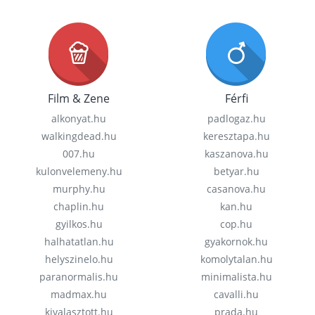
Film & Zene
Férfi
alkonyat.hu
padlogaz.hu
walkingdead.hu
keresztapa.hu
007.hu
kaszanova.hu
kulonvelemeny.hu
betyar.hu
murphy.hu
casanova.hu
chaplin.hu
kan.hu
gyilkos.hu
cop.hu
halhatatlan.hu
gyakornok.hu
helyszinelo.hu
komolytalan.hu
paranormalis.hu
minimalista.hu
madmax.hu
cavalli.hu
kivalasztott.hu
prada.hu