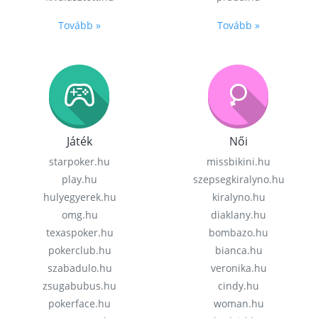
Tovább »
Tovább »
Játék
Női
starpoker.hu
missbikini.hu
play.hu
szepsegkiralyno.hu
hulyegyerek.hu
kiralyno.hu
omg.hu
diaklany.hu
texaspoker.hu
bombazo.hu
pokerclub.hu
bianca.hu
szabadulo.hu
veronika.hu
zsugabubus.hu
cindy.hu
pokerface.hu
woman.hu