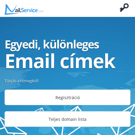
Egyedi, különleges
Email címek
Tűnj ki a tömegből!
Regisztráció
Teljes domain lista