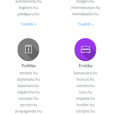
autoverseny.hu
badgirl.hu
bigboss.hu
internetszepe.hu
jatekguru.hu
komolytalan.hu
Tovább »
Tovább »
Politika
Erotika
senator.hu
kamasutra.hu
diplomata.hu
huncut.hu
kepviselo.hu
szereto.hu
oligarchia.hu
szuz.hu
szenator.hu
elojatek.hu
persze.hu
hustler.hu
propaganda.hu
sztriptiz.hu