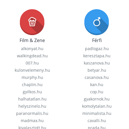
Film & Zene
Férfi
alkonyat.hu
padlogaz.hu
walkingdead.hu
keresztapa.hu
007.hu
kaszanova.hu
kulonvelemeny.hu
betyar.hu
murphy.hu
casanova.hu
chaplin.hu
kan.hu
gyilkos.hu
cop.hu
halhatatlan.hu
gyakornok.hu
helyszinelo.hu
komolytalan.hu
paranormalis.hu
minimalista.hu
madmax.hu
cavalli.hu
kivalasztott.hu
prada.hu