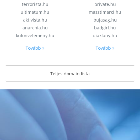
terrorista.hu
private.hu
ultimatum.hu
masztimarci.hu
aktivista.hu
bujasag.hu
anarchia.hu
badgirl.hu
kulonvelemeny.hu
diaklany.hu
Tovább »
Tovább »
Teljes domain lista