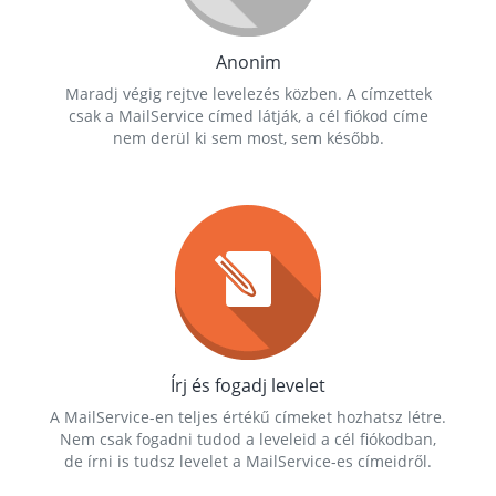
Anonim
Maradj végig rejtve levelezés közben. A címzettek
csak a MailService címed látják, a cél fiókod címe
nem derül ki sem most, sem később.
Írj és fogadj levelet
A MailService-en teljes értékű címeket hozhatsz létre.
Nem csak fogadni tudod a leveleid a cél fiókodban,
de írni is tudsz levelet a MailService-es címeidről.