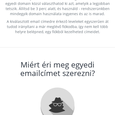
egyedi domain közül választhatod ki azt, amelyik a legjobban
tetszik. Állítsd be 3 perc alatt, és használd - rendszerünkben
mindegyik domain használata ingyenes és az is marad.
A kiválasztott email címedre érkező leveleket egyszerűen át
tudod irányítani a már meglévő fiókodba, így nem kell több
helyre belépned, egy fiókból kezelheted címeidet.
Miért éri meg egyedi
emailcímet szerezni?