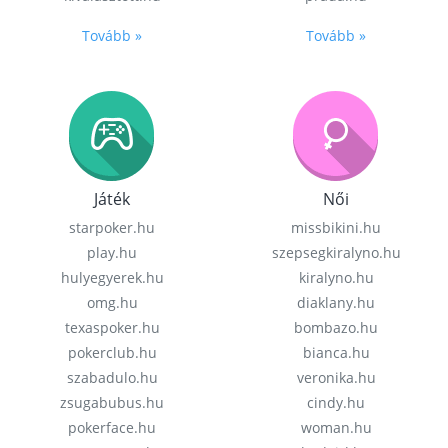
Tovább »
Tovább »
Játék
Női
starpoker.hu
missbikini.hu
play.hu
szepsegkiralyno.hu
hulyegyerek.hu
kiralyno.hu
omg.hu
diaklany.hu
texaspoker.hu
bombazo.hu
pokerclub.hu
bianca.hu
szabadulo.hu
veronika.hu
zsugabubus.hu
cindy.hu
pokerface.hu
woman.hu