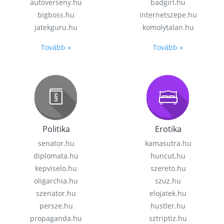
autoverseny.hu
badgirl.hu
bigboss.hu
internetszepe.hu
jatekguru.hu
komolytalan.hu
Tovább »
Tovább »
Politika
Erotika
senator.hu
kamasutra.hu
diplomata.hu
huncut.hu
kepviselo.hu
szereto.hu
oligarchia.hu
szuz.hu
szenator.hu
elojatek.hu
persze.hu
hustler.hu
propaganda.hu
sztriptiz.hu