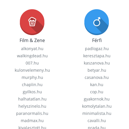
Film & Zene
Férfi
alkonyat.hu
padlogaz.hu
walkingdead.hu
keresztapa.hu
007.hu
kaszanova.hu
kulonvelemeny.hu
betyar.hu
murphy.hu
casanova.hu
chaplin.hu
kan.hu
gyilkos.hu
cop.hu
halhatatlan.hu
gyakornok.hu
helyszinelo.hu
komolytalan.hu
paranormalis.hu
minimalista.hu
madmax.hu
cavalli.hu
kivalasztott.hu
prada.hu