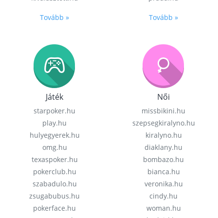
Tovább »
Tovább »
Játék
Női
starpoker.hu
missbikini.hu
play.hu
szepsegkiralyno.hu
hulyegyerek.hu
kiralyno.hu
omg.hu
diaklany.hu
texaspoker.hu
bombazo.hu
pokerclub.hu
bianca.hu
szabadulo.hu
veronika.hu
zsugabubus.hu
cindy.hu
pokerface.hu
woman.hu