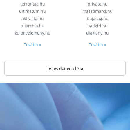
terrorista.hu
private.hu
ultimatum.hu
masztimarci.hu
aktivista.hu
bujasag.hu
anarchia.hu
badgirl.hu
kulonvelemeny.hu
diaklany.hu
Tovább »
Tovább »
Teljes domain lista