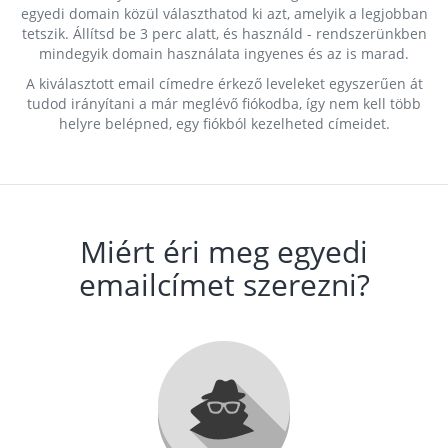
egyedi domain közül választhatod ki azt, amelyik a legjobban
tetszik. Állítsd be 3 perc alatt, és használd - rendszerünkben
mindegyik domain használata ingyenes és az is marad.
A kiválasztott email címedre érkező leveleket egyszerűen át
tudod irányítani a már meglévő fiókodba, így nem kell több
helyre belépned, egy fiókból kezelheted címeidet.
Miért éri meg egyedi
emailcímet szerezni?