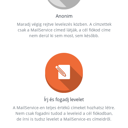
Anonim
Maradj végig rejtve levelezés közben. A címzettek
csak a MailService címed látják, a cél fiókod címe
nem derül ki sem most, sem később.
Írj és fogadj levelet
A MailService-en teljes értékű címeket hozhatsz létre.
Nem csak fogadni tudod a leveleid a cél fiókodban,
de írni is tudsz levelet a MailService-es címeidről.