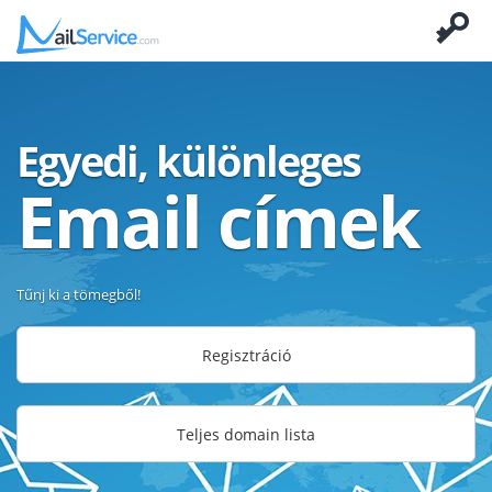
Egyedi, különleges
Email címek
Tűnj ki a tömegből!
Regisztráció
Teljes domain lista