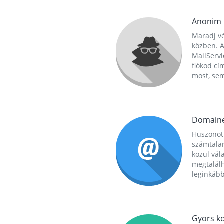
Anonim
Maradj vé
közben. A
MailServi
fiókod cí
most, se
Domain
Huszonöt
számtala
közül vál
megtalál
leginkább
Gyors ko