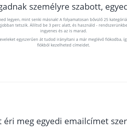
gadnak személyre szabott, egyed
címed legyen, mint senki másnak! A folyamatosan bővülő 25 kategóri
egjobban tetszik. Állítsd be 3 perc alatt, és használd - rendszerü
ingyenes és az is marad.
leveleket egyszerűen át tudod irányítani a már meglévő fiókodba, í
fiókból kezelheted címeidet.
t éri meg egyedi emailcímet szer