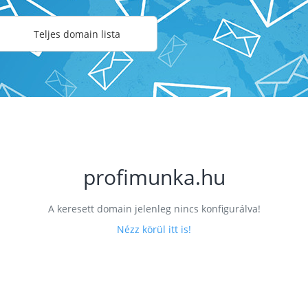
Teljes domain lista
profimunka.hu
A keresett domain jelenleg nincs konfigurálva!
Nézz körül itt is!