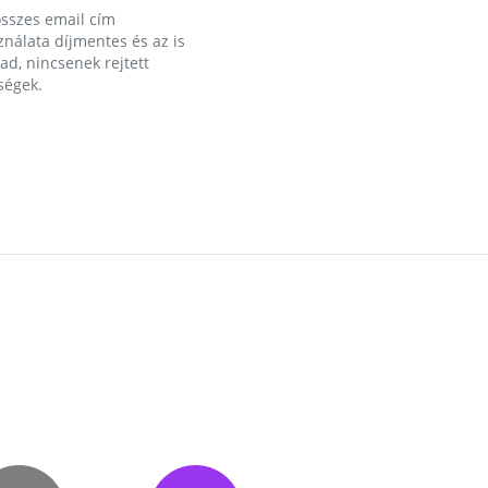
összes email cím
nálata díjmentes és az is
d, nincsenek rejtett
ségek.