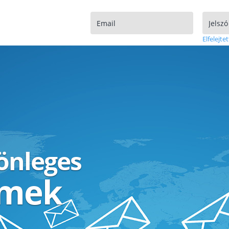
Elfelejtet
lönleges
ímek