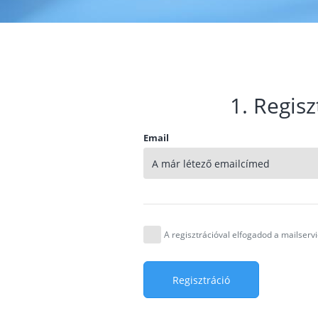
1. Regisz
Email
A regisztrációval elfogadod a mailser
Regisztráció