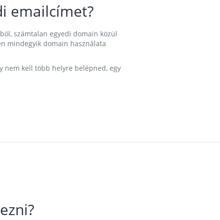
i emailcímet?
ából, számtalan egyedi domain közül
nkben mindegyik domain használata
gy nem kell több helyre belépned, egy
ezni?