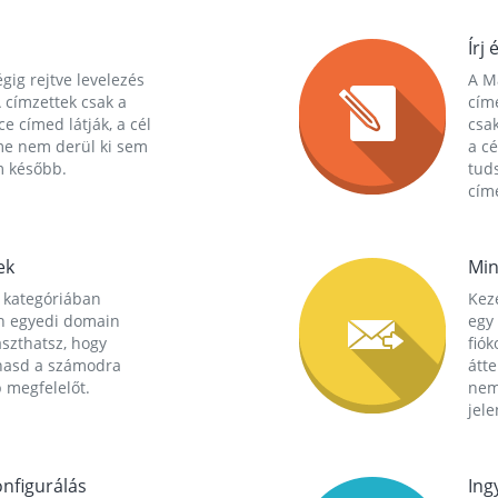
Írj 
gig rejtve levelezés
A Ma
 címzettek csak a
cím
ce címed látják, a cél
csak
me nem derül ki sem
a cé
m később.
tuds
címe
ek
Min
 kategóriában
Kez
n egyedi domain
egy 
aszthatsz, hogy
fió
hasd a számodra
átt
 megfelelőt.
nem
jele
nfigurálás
Ing