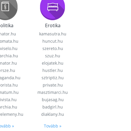
olitika
Erotika
nator.hu
kamasutra.hu
lomata.hu
huncut.hu
viselo.hu
szereto.hu
garchia.hu
szuz.hu
enator.hu
elojatek.hu
rsze.hu
hustler.hu
aganda.hu
sztriptiz.hu
rorista.hu
private.hu
imatum.hu
masztimarci.hu
ivista.hu
bujasag.hu
archia.hu
badgirl.hu
velemeny.hu
diaklany.hu
ovább »
Tovább »