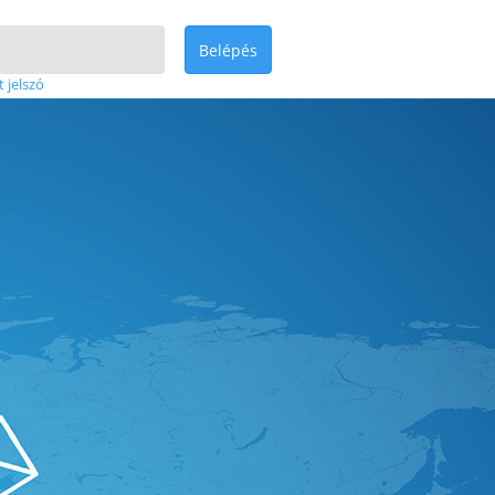
Belépés
t jelszó