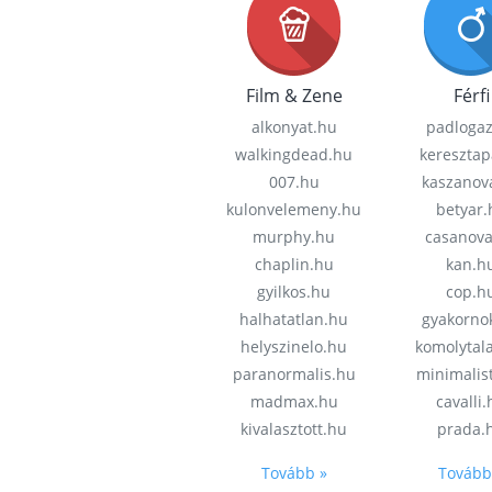
Film & Zene
Férfi
alkonyat.hu
padloga
walkingdead.hu
keresztap
007.hu
kaszanov
kulonvelemeny.hu
betyar.
murphy.hu
casanov
chaplin.hu
kan.h
gyilkos.hu
cop.h
halhatatlan.hu
gyakorno
helyszinelo.hu
komolytal
paranormalis.hu
minimalis
madmax.hu
cavalli
kivalasztott.hu
prada.
Tovább »
Tovább