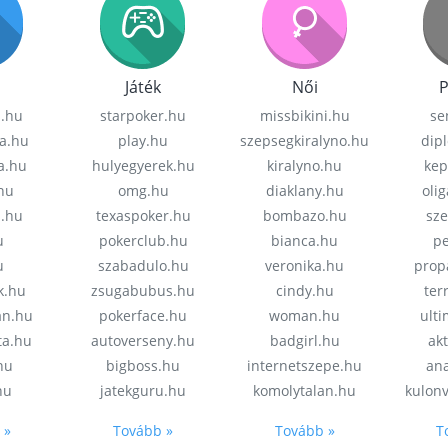
Játék
Női
P
z.hu
starpoker.hu
missbikini.hu
se
a.hu
play.hu
szepsegkiralyno.hu
dip
a.hu
hulyegyerek.hu
kiralyno.hu
kep
hu
omg.hu
diaklany.hu
oli
a.hu
texaspoker.hu
bombazo.hu
sz
u
pokerclub.hu
bianca.hu
pe
u
szabadulo.hu
veronika.hu
prop
k.hu
zsugabubus.hu
cindy.hu
ter
an.hu
pokerface.hu
woman.hu
ult
ta.hu
autoverseny.hu
badgirl.hu
akt
.hu
bigboss.hu
internetszepe.hu
an
hu
jatekguru.hu
komolytalan.hu
kulon
 »
Tovább »
Tovább »
T