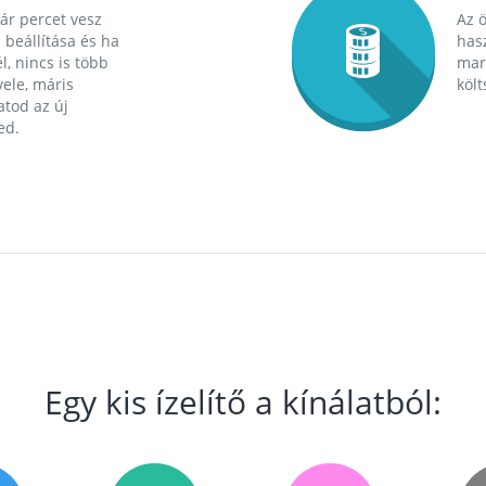
ár percet vesz
Az 
 beállítása és ha
hasz
l, nincs is több
mara
ele, máris
költ
tod az új
ed.
Egy kis ízelítő a kínálatból: