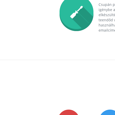
Csupán p
igénybe a
elkészülté
teendőd v
használha
emailcím