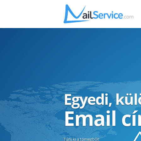
Egyedi, kü
Email c
Tűnj ki a tömegből!