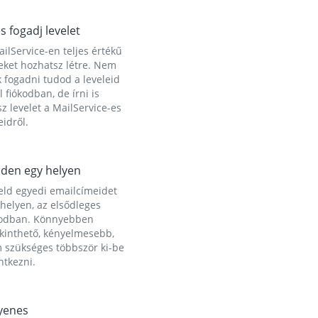
és fogadj levelet
ilService-en teljes értékű
eket hozhatsz létre. Nem
 fogadni tudod a leveleid
l fiókodban, de írni is
z levelet a MailService-es
idről.
den egy helyen
eld egyedi emailcímeidet
helyen, az elsődleges
kodban. Könnyebben
ekinthető, kényelmesebb,
 szükséges többször ki-be
ntkezni.
yenes