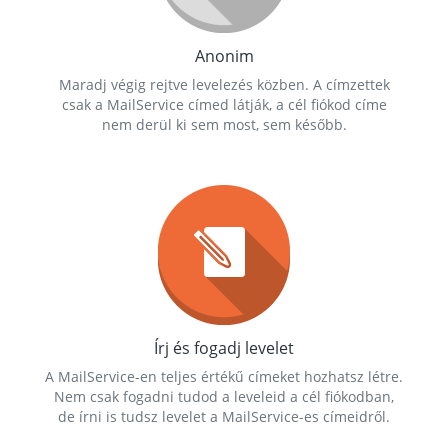
Anonim
Maradj végig rejtve levelezés közben. A címzettek
csak a MailService címed látják, a cél fiókod címe
nem derül ki sem most, sem később.
Írj és fogadj levelet
A MailService-en teljes értékű címeket hozhatsz létre.
Nem csak fogadni tudod a leveleid a cél fiókodban,
de írni is tudsz levelet a MailService-es címeidről.