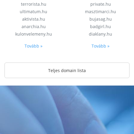
terrorista.hu
private.hu
ultimatum.hu
masztimarci.hu
aktivista.hu
bujasag.hu
anarchia.hu
badgirl.hu
kulonvelemeny.hu
diaklany.hu
Tovább »
Tovább »
Teljes domain lista