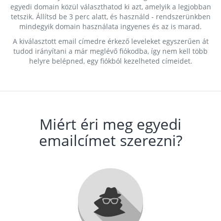
egyedi domain közül választhatod ki azt, amelyik a legjobban
tetszik. Állítsd be 3 perc alatt, és használd - rendszerünkben
mindegyik domain használata ingyenes és az is marad.
A kiválasztott email címedre érkező leveleket egyszerűen át
tudod irányítani a már meglévő fiókodba, így nem kell több
helyre belépned, egy fiókból kezelheted címeidet.
Miért éri meg egyedi
emailcímet szerezni?