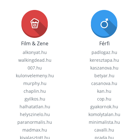
Film & Zene
Férfi
alkonyat.hu
padlogaz.hu
walkingdead.hu
keresztapa.hu
007.hu
kaszanova.hu
kulonvelemeny.hu
betyar.hu
murphy.hu
casanova.hu
chaplin.hu
kan.hu
gyilkos.hu
cop.hu
halhatatlan.hu
gyakornok.hu
helyszinelo.hu
komolytalan.hu
paranormalis.hu
minimalista.hu
madmax.hu
cavalli.hu
kivalasztott.hu
prada.hu