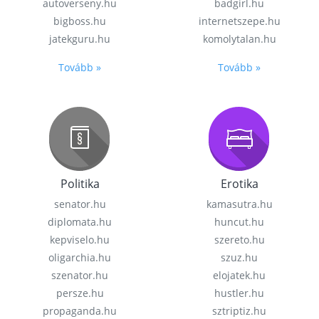
autoverseny.hu
badgirl.hu
bigboss.hu
internetszepe.hu
jatekguru.hu
komolytalan.hu
Tovább »
Tovább »
Politika
Erotika
senator.hu
kamasutra.hu
diplomata.hu
huncut.hu
kepviselo.hu
szereto.hu
oligarchia.hu
szuz.hu
szenator.hu
elojatek.hu
persze.hu
hustler.hu
propaganda.hu
sztriptiz.hu