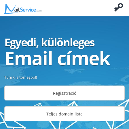
Egyedi, különleges
Email címek
Tűnj ki a tömegből!
Regisztráció
Teljes domain lista