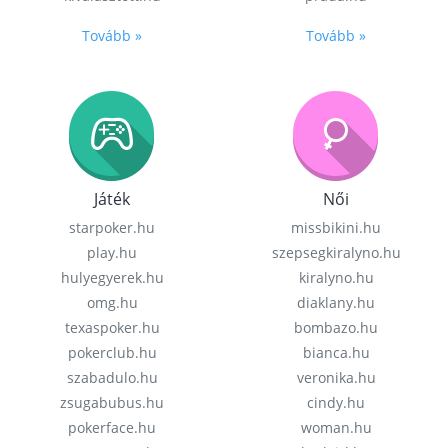
Tovább »
Tovább »
Játék
Női
starpoker.hu
missbikini.hu
play.hu
szepsegkiralyno.hu
hulyegyerek.hu
kiralyno.hu
omg.hu
diaklany.hu
texaspoker.hu
bombazo.hu
pokerclub.hu
bianca.hu
szabadulo.hu
veronika.hu
zsugabubus.hu
cindy.hu
pokerface.hu
woman.hu