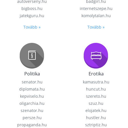
autoverseny.hu
badgirl.hu
bigboss.hu
internetszepe.hu
jatekguru.hu
komolytalan.hu
Tovább »
Tovább »
Politika
Erotika
senator.hu
kamasutra.hu
diplomata.hu
huncut.hu
kepviselo.hu
szereto.hu
oligarchia.hu
szuz.hu
szenator.hu
elojatek.hu
persze.hu
hustler.hu
propaganda.hu
sztriptiz.hu