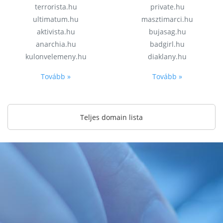
terrorista.hu
private.hu
ultimatum.hu
masztimarci.hu
aktivista.hu
bujasag.hu
anarchia.hu
badgirl.hu
kulonvelemeny.hu
diaklany.hu
Tovább »
Tovább »
Teljes domain lista