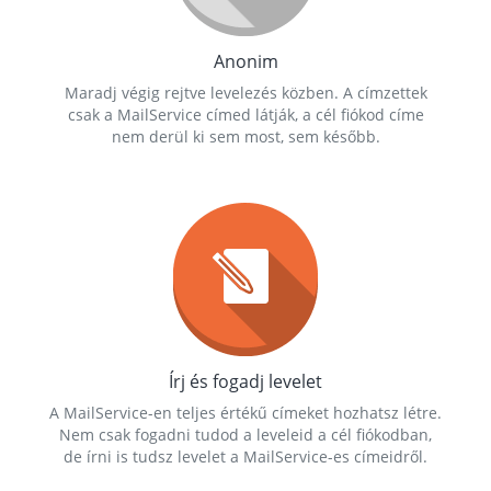
Anonim
Maradj végig rejtve levelezés közben. A címzettek
csak a MailService címed látják, a cél fiókod címe
nem derül ki sem most, sem később.
Írj és fogadj levelet
A MailService-en teljes értékű címeket hozhatsz létre.
Nem csak fogadni tudod a leveleid a cél fiókodban,
de írni is tudsz levelet a MailService-es címeidről.