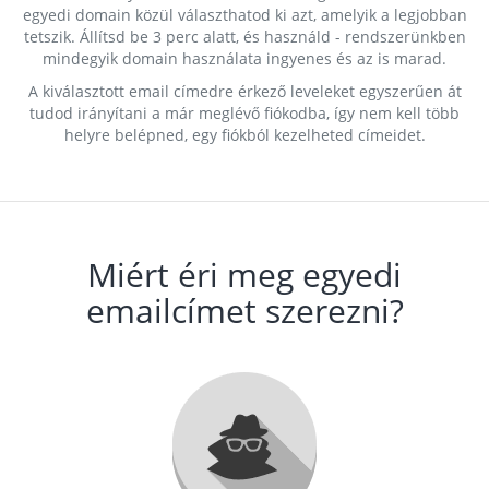
egyedi domain közül választhatod ki azt, amelyik a legjobban
tetszik. Állítsd be 3 perc alatt, és használd - rendszerünkben
mindegyik domain használata ingyenes és az is marad.
A kiválasztott email címedre érkező leveleket egyszerűen át
tudod irányítani a már meglévő fiókodba, így nem kell több
helyre belépned, egy fiókból kezelheted címeidet.
Miért éri meg egyedi
emailcímet szerezni?