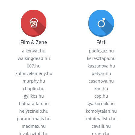
Film & Zene
Férfi
alkonyat.hu
padlogaz.hu
walkingdead.hu
keresztapa.hu
007.hu
kaszanova.hu
kulonvelemeny.hu
betyar.hu
murphy.hu
casanova.hu
chaplin.hu
kan.hu
gyilkos.hu
cop.hu
halhatatlan.hu
gyakornok.hu
helyszinelo.hu
komolytalan.hu
paranormalis.hu
minimalista.hu
madmax.hu
cavalli.hu
kivalasztott.hu
prada.hu