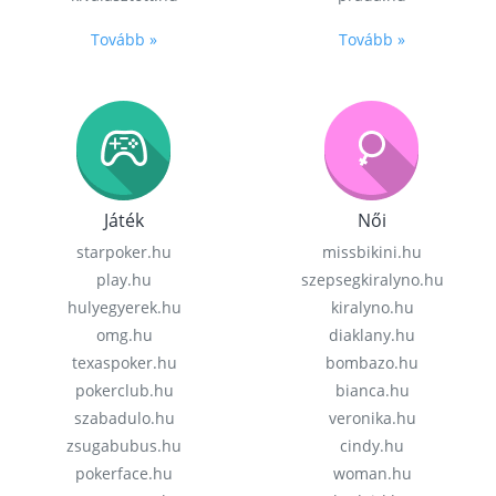
Tovább »
Tovább »
Játék
Női
starpoker.hu
missbikini.hu
play.hu
szepsegkiralyno.hu
hulyegyerek.hu
kiralyno.hu
omg.hu
diaklany.hu
texaspoker.hu
bombazo.hu
pokerclub.hu
bianca.hu
szabadulo.hu
veronika.hu
zsugabubus.hu
cindy.hu
pokerface.hu
woman.hu