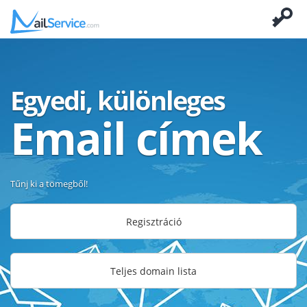
Egyedi, különleges
Email címek
Tűnj ki a tömegből!
Regisztráció
Teljes domain lista