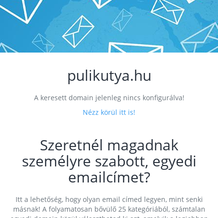
pulikutya.hu
A keresett domain jelenleg nincs konfigurálva!
Nézz körül itt is!
Szeretnél magadnak
személyre szabott, egyedi
emailcímet?
Itt a lehetőség, hogy olyan email címed legyen, mint senki
másnak! A folyamatosan bővülő 25 kategóriából, számtalan