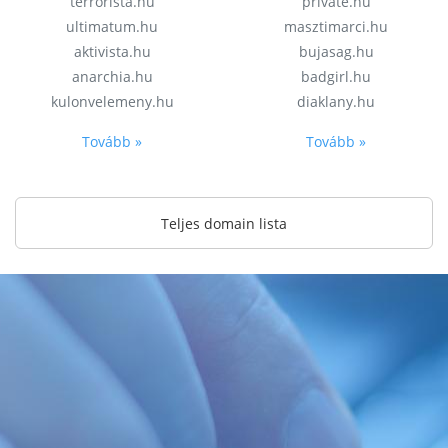
terrorista.hu
private.hu
ultimatum.hu
masztimarci.hu
aktivista.hu
bujasag.hu
anarchia.hu
badgirl.hu
kulonvelemeny.hu
diaklany.hu
Tovább »
Tovább »
Teljes domain lista