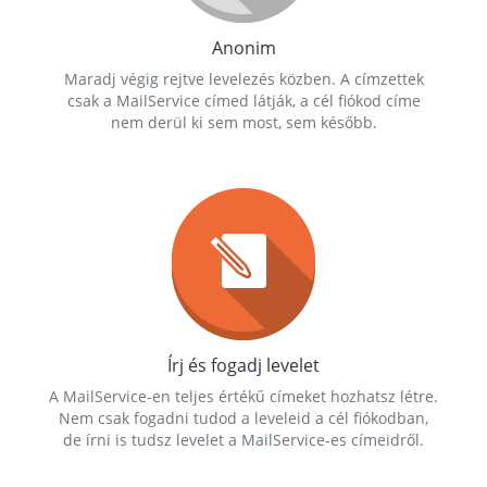
Anonim
Maradj végig rejtve levelezés közben. A címzettek
csak a MailService címed látják, a cél fiókod címe
nem derül ki sem most, sem később.
Írj és fogadj levelet
A MailService-en teljes értékű címeket hozhatsz létre.
Nem csak fogadni tudod a leveleid a cél fiókodban,
de írni is tudsz levelet a MailService-es címeidről.