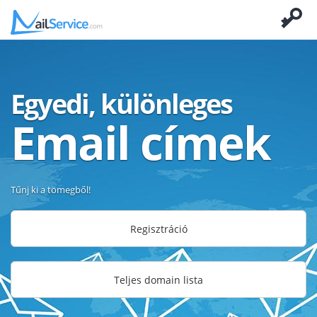
Egyedi, különleges
Email címek
Tűnj ki a tömegből!
Regisztráció
Teljes domain lista