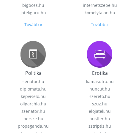
bigboss.hu
internetszepe.hu
jatekguru.hu
komolytalan.hu
Tovább »
Tovább »
Politika
Erotika
senator.hu
kamasutra.hu
diplomata.hu
huncut.hu
kepviselo.hu
szereto.hu
oligarchia.hu
szuz.hu
szenator.hu
elojatek.hu
persze.hu
hustler.hu
propaganda.hu
sztriptiz.hu