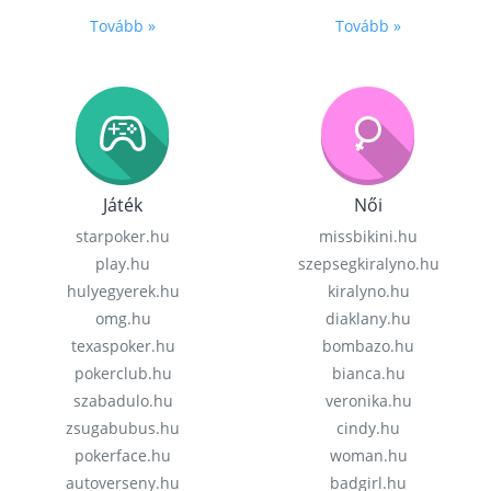
Tovább »
Tovább »
Játék
Női
starpoker.hu
missbikini.hu
play.hu
szepsegkiralyno.hu
hulyegyerek.hu
kiralyno.hu
omg.hu
diaklany.hu
texaspoker.hu
bombazo.hu
pokerclub.hu
bianca.hu
szabadulo.hu
veronika.hu
zsugabubus.hu
cindy.hu
pokerface.hu
woman.hu
autoverseny.hu
badgirl.hu