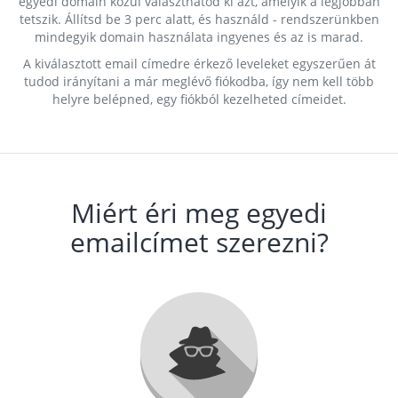
egyedi domain közül választhatod ki azt, amelyik a legjobban
tetszik. Állítsd be 3 perc alatt, és használd - rendszerünkben
mindegyik domain használata ingyenes és az is marad.
A kiválasztott email címedre érkező leveleket egyszerűen át
tudod irányítani a már meglévő fiókodba, így nem kell több
helyre belépned, egy fiókból kezelheted címeidet.
Miért éri meg egyedi
emailcímet szerezni?