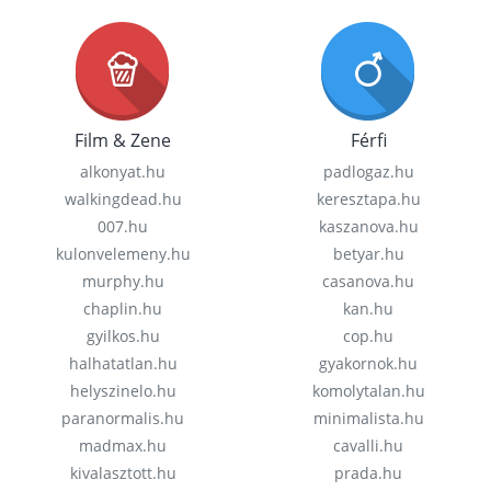
Film & Zene
Férfi
alkonyat.hu
padlogaz.hu
walkingdead.hu
keresztapa.hu
007.hu
kaszanova.hu
kulonvelemeny.hu
betyar.hu
murphy.hu
casanova.hu
chaplin.hu
kan.hu
gyilkos.hu
cop.hu
halhatatlan.hu
gyakornok.hu
helyszinelo.hu
komolytalan.hu
paranormalis.hu
minimalista.hu
madmax.hu
cavalli.hu
kivalasztott.hu
prada.hu