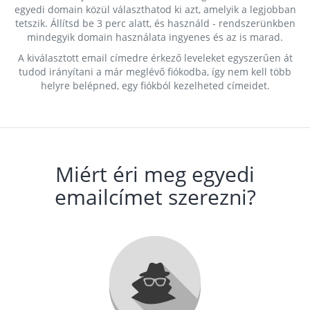
egyedi domain közül választhatod ki azt, amelyik a legjobban
tetszik. Állítsd be 3 perc alatt, és használd - rendszerünkben
mindegyik domain használata ingyenes és az is marad.
A kiválasztott email címedre érkező leveleket egyszerűen át
tudod irányítani a már meglévő fiókodba, így nem kell több
helyre belépned, egy fiókból kezelheted címeidet.
Miért éri meg egyedi
emailcímet szerezni?