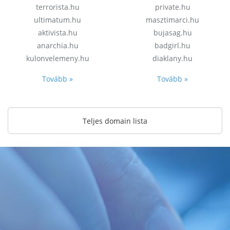
terrorista.hu
private.hu
ultimatum.hu
masztimarci.hu
aktivista.hu
bujasag.hu
anarchia.hu
badgirl.hu
kulonvelemeny.hu
diaklany.hu
Tovább »
Tovább »
Teljes domain lista