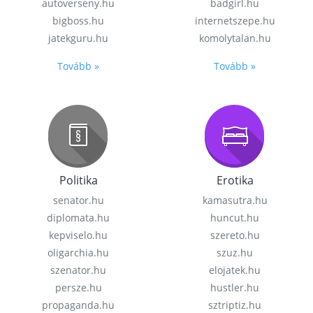
autoverseny.hu
badgirl.hu
bigboss.hu
internetszepe.hu
jatekguru.hu
komolytalan.hu
Tovább »
Tovább »
Politika
Erotika
senator.hu
kamasutra.hu
diplomata.hu
huncut.hu
kepviselo.hu
szereto.hu
oligarchia.hu
szuz.hu
szenator.hu
elojatek.hu
persze.hu
hustler.hu
propaganda.hu
sztriptiz.hu