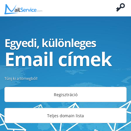
Egyedi, különleges
Email címek
Tűnj ki a tömegből!
Regisztráció
Teljes domain lista