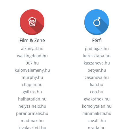
Film & Zene
Férfi
alkonyat.hu
padlogaz.hu
walkingdead.hu
keresztapa.hu
007.hu
kaszanova.hu
kulonvelemeny.hu
betyar.hu
murphy.hu
casanova.hu
chaplin.hu
kan.hu
gyilkos.hu
cop.hu
halhatatlan.hu
gyakornok.hu
helyszinelo.hu
komolytalan.hu
paranormalis.hu
minimalista.hu
madmax.hu
cavalli.hu
kivalasztott.hu
prada.hu