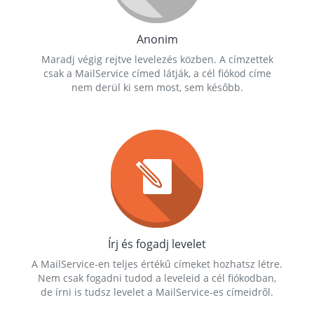
Anonim
Maradj végig rejtve levelezés közben. A címzettek
csak a MailService címed látják, a cél fiókod címe
nem derül ki sem most, sem később.
Írj és fogadj levelet
A MailService-en teljes értékű címeket hozhatsz létre.
Nem csak fogadni tudod a leveleid a cél fiókodban,
de írni is tudsz levelet a MailService-es címeidről.