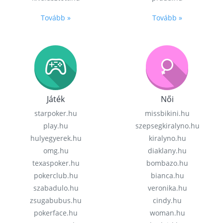
Tovább »
Tovább »
Játék
Női
starpoker.hu
missbikini.hu
play.hu
szepsegkiralyno.hu
hulyegyerek.hu
kiralyno.hu
omg.hu
diaklany.hu
texaspoker.hu
bombazo.hu
pokerclub.hu
bianca.hu
szabadulo.hu
veronika.hu
zsugabubus.hu
cindy.hu
pokerface.hu
woman.hu