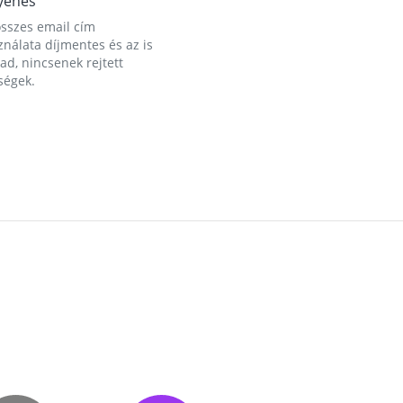
yenes
összes email cím
nálata díjmentes és az is
d, nincsenek rejtett
ségek.