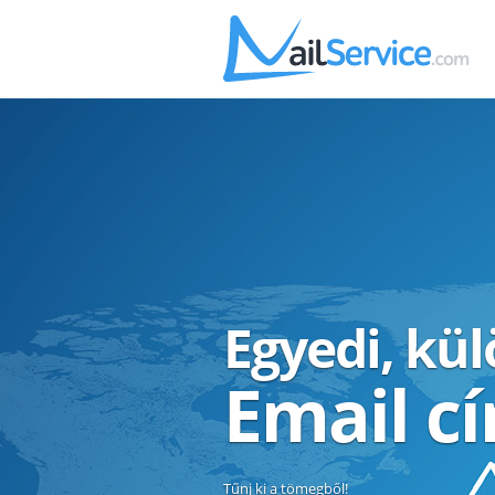
Egyedi, kü
Email c
Tűnj ki a tömegből!