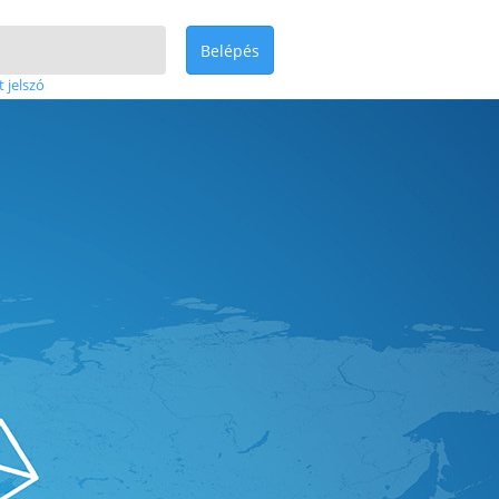
Belépés
t jelszó