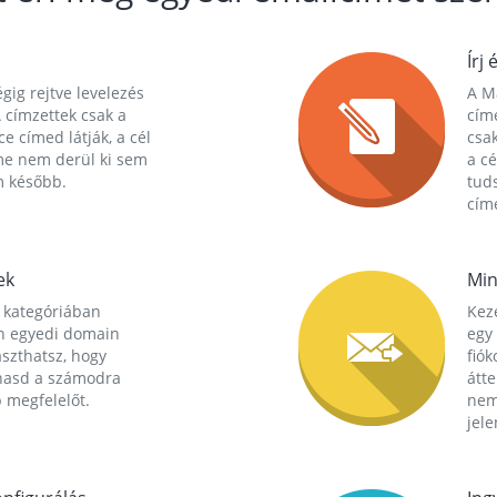
Írj 
gig rejtve levelezés
A Ma
 címzettek csak a
cím
ce címed látják, a cél
csak
me nem derül ki sem
a cé
m később.
tuds
címe
ek
Min
 kategóriában
Kez
n egyedi domain
egy 
aszthatsz, hogy
fió
hasd a számodra
átt
 megfelelőt.
nem
jele