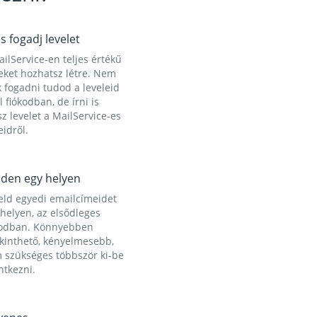
és fogadj levelet
ilService-en teljes értékű
eket hozhatsz létre. Nem
 fogadni tudod a leveleid
l fiókodban, de írni is
z levelet a MailService-es
idről.
den egy helyen
eld egyedi emailcímeidet
helyen, az elsődleges
kodban. Könnyebben
ekinthető, kényelmesebb,
 szükséges többször ki-be
ntkezni.