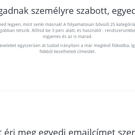
gadnak személyre szabott, egyed
címed legyen, mint senki másnak! A folyamatosan bővülő 25 kategóri
egjobban tetszik. Állítsd be 3 perc alatt, és használd - rendszerü
ingyenes és az is marad.
leveleket egyszerűen át tudod irányítani a már meglévő fiókodba, í
fiókból kezelheted címeidet.
t éri meg egyedi emailcímet szer