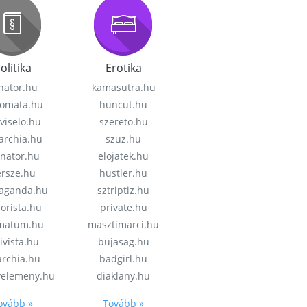
olitika
Erotika
nator.hu
kamasutra.hu
lomata.hu
huncut.hu
viselo.hu
szereto.hu
garchia.hu
szuz.hu
enator.hu
elojatek.hu
rsze.hu
hustler.hu
aganda.hu
sztriptiz.hu
rorista.hu
private.hu
imatum.hu
masztimarci.hu
ivista.hu
bujasag.hu
archia.hu
badgirl.hu
velemeny.hu
diaklany.hu
ovább »
Tovább »