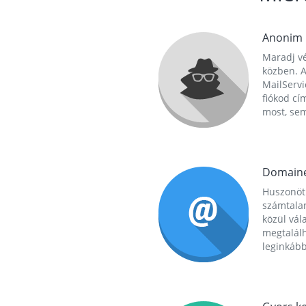
Anonim
Maradj vé
közben. A
MailServi
fiókod cí
most, se
Domain
Huszonöt
számtala
közül vál
megtalál
leginkább