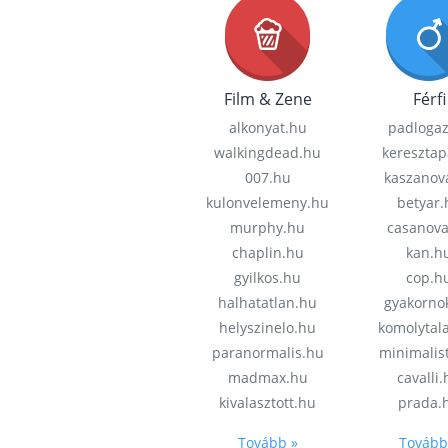
Film & Zene
Férfi
alkonyat.hu
padloga
walkingdead.hu
keresztap
007.hu
kaszanov
kulonvelemeny.hu
betyar.
murphy.hu
casanov
chaplin.hu
kan.h
gyilkos.hu
cop.h
halhatatlan.hu
gyakorno
helyszinelo.hu
komolytal
paranormalis.hu
minimalis
madmax.hu
cavalli
kivalasztott.hu
prada.
Tovább »
Tovább