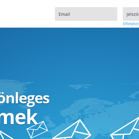
Elfelejtet
lönleges
ímek