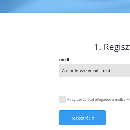
1. Regisz
Email
A regisztrációval elfogadod a mailser
Regisztráció