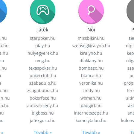
Játék
Női
P
z.hu
starpoker.hu
missbikini.hu
se
a.hu
play.hu
szepsegkiralyno.hu
dip
a.hu
hulyegyerek.hu
kiralyno.hu
kep
hu
omg.hu
diaklany.hu
oli
a.hu
texaspoker.hu
bombazo.hu
sz
u
pokerclub.hu
bianca.hu
pe
u
szabadulo.hu
veronika.hu
prop
k.hu
zsugabubus.hu
cindy.hu
ter
an.hu
pokerface.hu
woman.hu
ult
ta.hu
autoverseny.hu
badgirl.hu
akt
.hu
bigboss.hu
internetszepe.hu
an
hu
jatekguru.hu
komolytalan.hu
kulon
 »
Tovább »
Tovább »
T