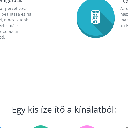
nfigurálás
Ing
ár percet vesz
Az 
 beállítása és ha
hasz
l, nincs is több
mara
ele, máris
költ
tod az új
ed.
Egy kis ízelítő a kínálatból: