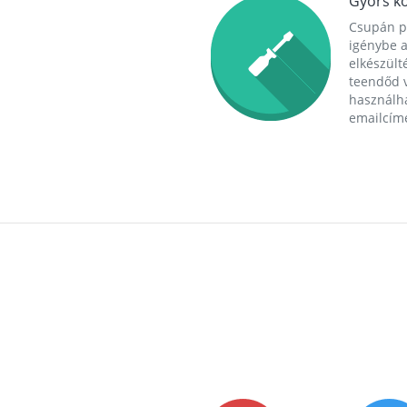
Gyors ko
Csupán p
igénybe a
elkészülté
teendőd v
használha
emailcím