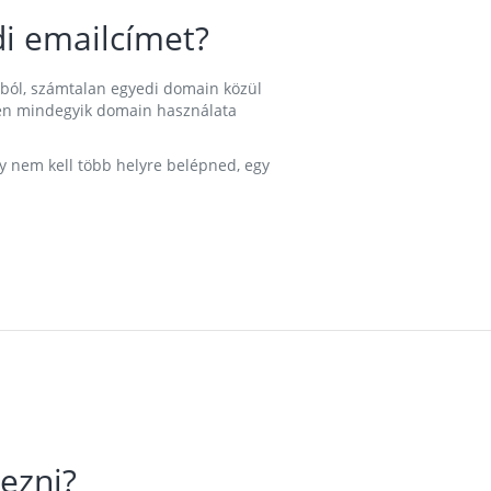
i emailcímet?
ából, számtalan egyedi domain közül
nkben mindegyik domain használata
gy nem kell több helyre belépned, egy
ezni?