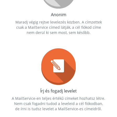
Anonim
Maradj végig rejtve levelezés közben. A címzettek
csak a MailService címed látják, a cél fiókod címe
nem derül ki sem most, sem később.
Írj és fogadj levelet
A MailService-en teljes értékű címeket hozhatsz létre.
Nem csak fogadni tudod a leveleid a cél fiókodban,
de írni is tudsz levelet a MailService-es címeidről.