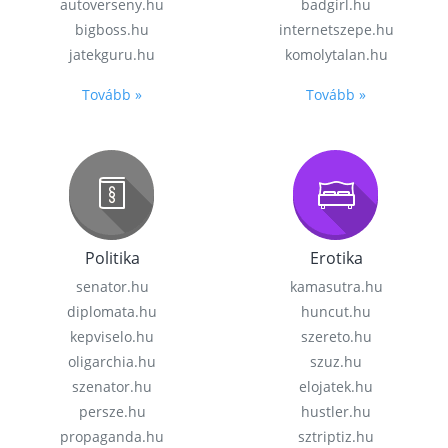
autoverseny.hu
badgirl.hu
bigboss.hu
internetszepe.hu
jatekguru.hu
komolytalan.hu
Tovább »
Tovább »
Politika
Erotika
senator.hu
kamasutra.hu
diplomata.hu
huncut.hu
kepviselo.hu
szereto.hu
oligarchia.hu
szuz.hu
szenator.hu
elojatek.hu
persze.hu
hustler.hu
propaganda.hu
sztriptiz.hu