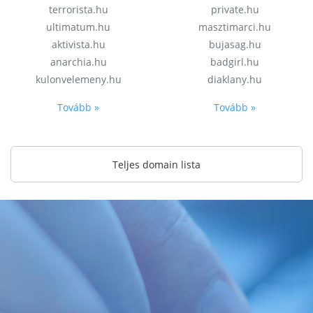
terrorista.hu
private.hu
ultimatum.hu
masztimarci.hu
aktivista.hu
bujasag.hu
anarchia.hu
badgirl.hu
kulonvelemeny.hu
diaklany.hu
Tovább »
Tovább »
Teljes domain lista