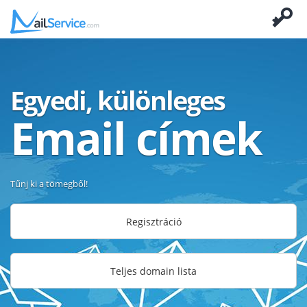
Egyedi, különleges
Email címek
Tűnj ki a tömegből!
Regisztráció
Teljes domain lista