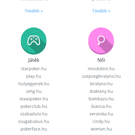
Tovább »
Tovább »
Játék
Női
starpoker.hu
missbikini.hu
play.hu
szepsegkiralyno.hu
hulyegyerek.hu
kiralyno.hu
omg.hu
diaklany.hu
texaspoker.hu
bombazo.hu
pokerclub.hu
bianca.hu
szabadulo.hu
veronika.hu
zsugabubus.hu
cindy.hu
pokerface.hu
woman.hu