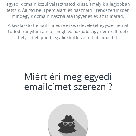
egyedi domain közül választhatod ki azt, amelyik a legjobban
tetszik. Állítsd be 3 perc alatt, és használd - rendszerünkben
mindegyik domain használata ingyenes és az is marad.
A kiválasztott email címedre érkező leveleket egyszerűen át
tudod irányítani a már meglévő fiókodba, így nem kell több
helyre belépned, egy fiókból kezelheted címeidet.
Miért éri meg egyedi
emailcímet szerezni?