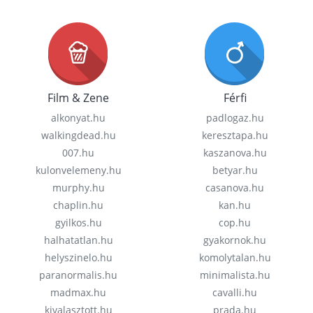
Film & Zene
Férfi
alkonyat.hu
padlogaz.hu
walkingdead.hu
keresztapa.hu
007.hu
kaszanova.hu
kulonvelemeny.hu
betyar.hu
murphy.hu
casanova.hu
chaplin.hu
kan.hu
gyilkos.hu
cop.hu
halhatatlan.hu
gyakornok.hu
helyszinelo.hu
komolytalan.hu
paranormalis.hu
minimalista.hu
madmax.hu
cavalli.hu
kivalasztott.hu
prada.hu