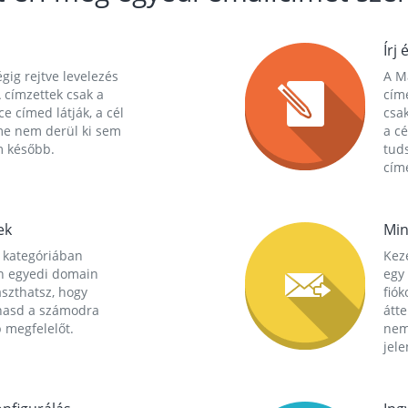
Írj 
gig rejtve levelezés
A Ma
 címzettek csak a
cím
ce címed látják, a cél
csak
me nem derül ki sem
a cé
m később.
tuds
címe
ek
Min
 kategóriában
Kez
n egyedi domain
egy 
aszthatsz, hogy
fió
hasd a számodra
átt
 megfelelőt.
nem
jele