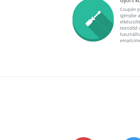
Gyors ko
Csupán p
igénybe a
elkészülté
teendőd v
használha
emailcím