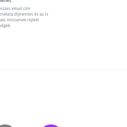
yenes
összes email cím
nálata díjmentes és az is
d, nincsenek rejtett
ségek.