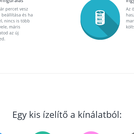
nfigurálás
Ing
ár percet vesz
Az 
 beállítása és ha
hasz
l, nincs is több
mara
ele, máris
költ
tod az új
ed.
Egy kis ízelítő a kínálatból: