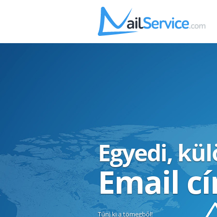
Egyedi, kü
Email c
Tűnj ki a tömegből!