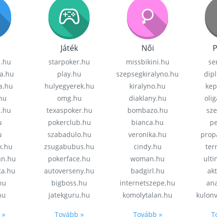
Játék
Női
P
z.hu
starpoker.hu
missbikini.hu
se
a.hu
play.hu
szepsegkiralyno.hu
dip
a.hu
hulyegyerek.hu
kiralyno.hu
kep
hu
omg.hu
diaklany.hu
oli
a.hu
texaspoker.hu
bombazo.hu
sz
u
pokerclub.hu
bianca.hu
pe
u
szabadulo.hu
veronika.hu
prop
k.hu
zsugabubus.hu
cindy.hu
ter
an.hu
pokerface.hu
woman.hu
ult
ta.hu
autoverseny.hu
badgirl.hu
akt
.hu
bigboss.hu
internetszepe.hu
an
hu
jatekguru.hu
komolytalan.hu
kulon
 »
Tovább »
Tovább »
T