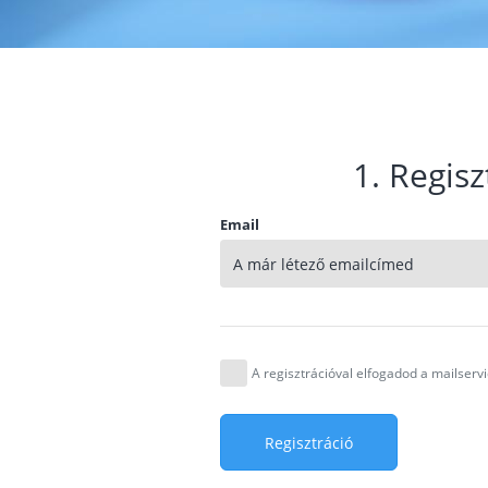
1. Regisz
Email
A regisztrációval elfogadod a mailser
Regisztráció