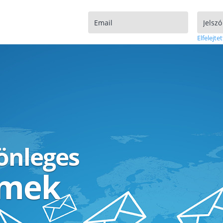
Elfelejtet
lönleges
ímek