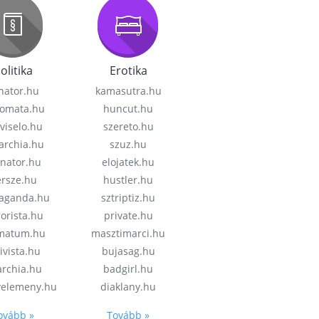
olitika
Erotika
nator.hu
kamasutra.hu
lomata.hu
huncut.hu
viselo.hu
szereto.hu
garchia.hu
szuz.hu
enator.hu
elojatek.hu
rsze.hu
hustler.hu
aganda.hu
sztriptiz.hu
rorista.hu
private.hu
imatum.hu
masztimarci.hu
ivista.hu
bujasag.hu
archia.hu
badgirl.hu
velemeny.hu
diaklany.hu
ovább »
Tovább »