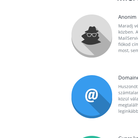
Anonim
Maradj vé
közben. A
MailServi
fiókod cí
most, se
Domain
Huszonöt
számtala
közül vál
megtalál
leginkább