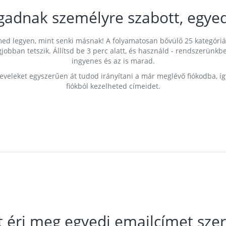
gadnak személyre szabott, egyed
címed legyen, mint senki másnak! A folyamatosan bővülő 25 kategóri
egjobban tetszik. Állítsd be 3 perc alatt, és használd - rendszerü
ingyenes és az is marad.
leveleket egyszerűen át tudod irányítani a már meglévő fiókodba, í
fiókból kezelheted címeidet.
t éri meg egyedi emailcímet szer