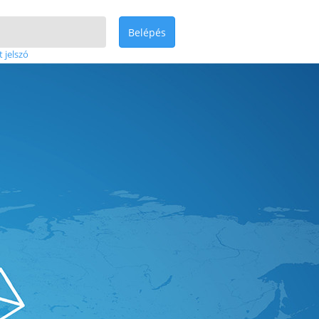
Belépés
t jelszó