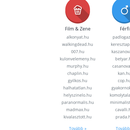
Film & Zene
Férfi
alkonyat.hu
padloga
walkingdead.hu
keresztap
007.hu
kaszanov
kulonvelemeny.hu
betyar.
murphy.hu
casanov
chaplin.hu
kan.h
gyilkos.hu
cop.h
halhatatlan.hu
gyakorno
helyszinelo.hu
komolytal
paranormalis.hu
minimalis
madmax.hu
cavalli
kivalasztott.hu
prada.
Tovább »
Tovább