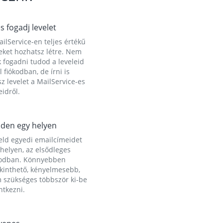
és fogadj levelet
ilService-en teljes értékű
eket hozhatsz létre. Nem
 fogadni tudod a leveleid
l fiókodban, de írni is
z levelet a MailService-es
idről.
den egy helyen
eld egyedi emailcímeidet
helyen, az elsődleges
kodban. Könnyebben
ekinthető, kényelmesebb,
 szükséges többször ki-be
ntkezni.