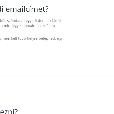
i emailcímet?
ából, számtalan egyedi domain közül
nkben mindegyik domain használata
gy nem kell több helyre belépned, egy
ezni?