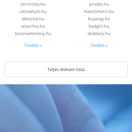
terrorista.hu
private.hu
ultimatum.hu
masztimarci.hu
aktivista.hu
bujasag.hu
anarchia.hu
badgirl.hu
kulonvelemeny.hu
diaklany.hu
Tovább »
Tovább »
Teljes domain lista