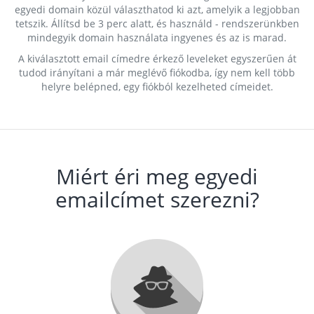
egyedi domain közül választhatod ki azt, amelyik a legjobban
tetszik. Állítsd be 3 perc alatt, és használd - rendszerünkben
mindegyik domain használata ingyenes és az is marad.
A kiválasztott email címedre érkező leveleket egyszerűen át
tudod irányítani a már meglévő fiókodba, így nem kell több
helyre belépned, egy fiókból kezelheted címeidet.
Miért éri meg egyedi
emailcímet szerezni?