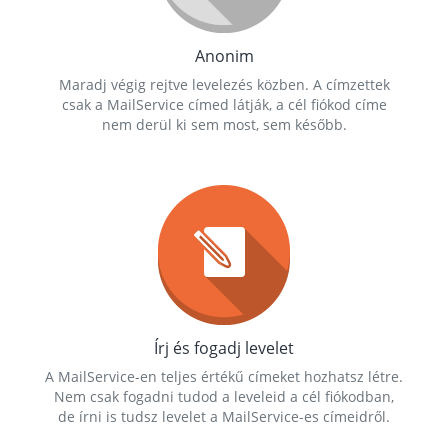
Anonim
Maradj végig rejtve levelezés közben. A címzettek
csak a MailService címed látják, a cél fiókod címe
nem derül ki sem most, sem később.
Írj és fogadj levelet
A MailService-en teljes értékű címeket hozhatsz létre.
Nem csak fogadni tudod a leveleid a cél fiókodban,
de írni is tudsz levelet a MailService-es címeidről.