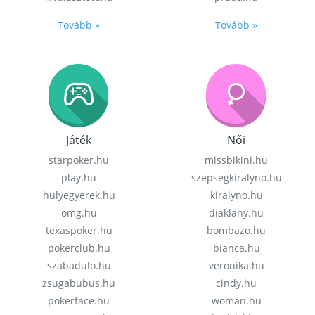
Tovább »
Tovább »
Játék
Női
starpoker.hu
missbikini.hu
play.hu
szepsegkiralyno.hu
hulyegyerek.hu
kiralyno.hu
omg.hu
diaklany.hu
texaspoker.hu
bombazo.hu
pokerclub.hu
bianca.hu
szabadulo.hu
veronika.hu
zsugabubus.hu
cindy.hu
pokerface.hu
woman.hu