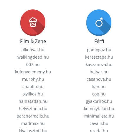
Film & Zene
Férfi
alkonyat.hu
padlogaz.hu
walkingdead.hu
keresztapa.hu
007.hu
kaszanova.hu
kulonvelemeny.hu
betyar.hu
murphy.hu
casanova.hu
chaplin.hu
kan.hu
gyilkos.hu
cop.hu
halhatatlan.hu
gyakornok.hu
helyszinelo.hu
komolytalan.hu
paranormalis.hu
minimalista.hu
madmax.hu
cavalli.hu
kivalasztott.hu
prada.hu