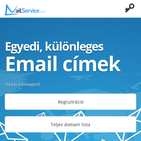
Egyedi, különleges
Email címek
Tűnj ki a tömegből!
Regisztráció
Teljes domain lista