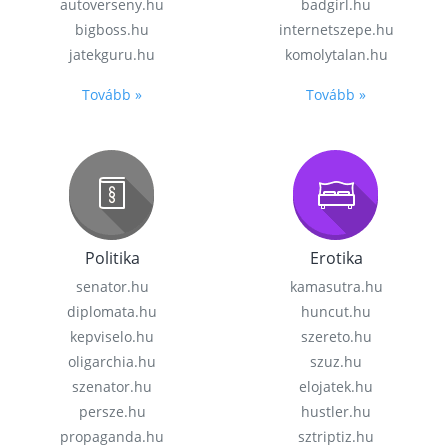
autoverseny.hu
badgirl.hu
bigboss.hu
internetszepe.hu
jatekguru.hu
komolytalan.hu
Tovább »
Tovább »
Politika
Erotika
senator.hu
kamasutra.hu
diplomata.hu
huncut.hu
kepviselo.hu
szereto.hu
oligarchia.hu
szuz.hu
szenator.hu
elojatek.hu
persze.hu
hustler.hu
propaganda.hu
sztriptiz.hu