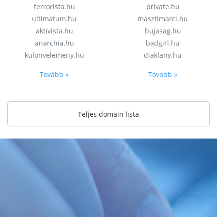
terrorista.hu
private.hu
ultimatum.hu
masztimarci.hu
aktivista.hu
bujasag.hu
anarchia.hu
badgirl.hu
kulonvelemeny.hu
diaklany.hu
Tovább »
Tovább »
Teljes domain lista