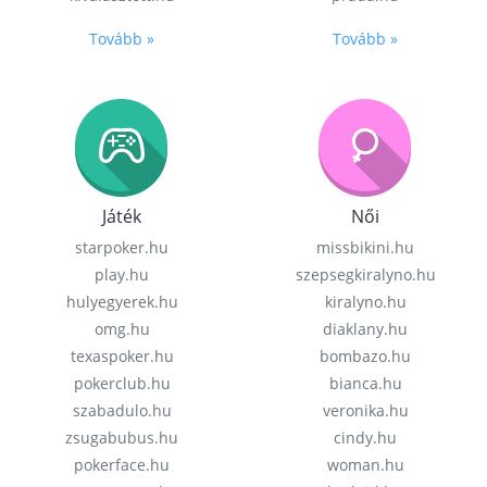
Tovább »
Tovább »
Játék
Női
starpoker.hu
missbikini.hu
play.hu
szepsegkiralyno.hu
hulyegyerek.hu
kiralyno.hu
omg.hu
diaklany.hu
texaspoker.hu
bombazo.hu
pokerclub.hu
bianca.hu
szabadulo.hu
veronika.hu
zsugabubus.hu
cindy.hu
pokerface.hu
woman.hu