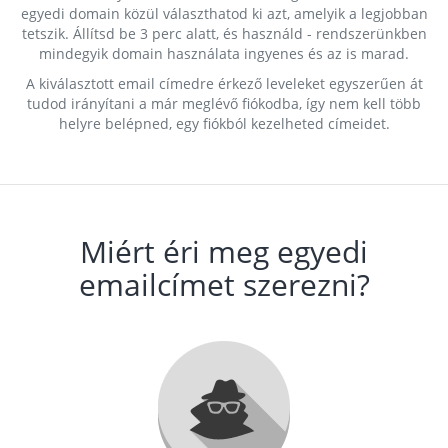
egyedi domain közül választhatod ki azt, amelyik a legjobban
tetszik. Állítsd be 3 perc alatt, és használd - rendszerünkben
mindegyik domain használata ingyenes és az is marad.
A kiválasztott email címedre érkező leveleket egyszerűen át
tudod irányítani a már meglévő fiókodba, így nem kell több
helyre belépned, egy fiókból kezelheted címeidet.
Miért éri meg egyedi
emailcímet szerezni?