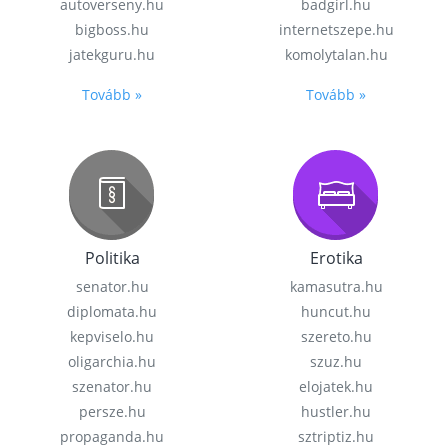
autoverseny.hu
badgirl.hu
bigboss.hu
internetszepe.hu
jatekguru.hu
komolytalan.hu
Tovább »
Tovább »
Politika
Erotika
senator.hu
kamasutra.hu
diplomata.hu
huncut.hu
kepviselo.hu
szereto.hu
oligarchia.hu
szuz.hu
szenator.hu
elojatek.hu
persze.hu
hustler.hu
propaganda.hu
sztriptiz.hu