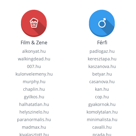
Film & Zene
Férfi
alkonyat.hu
padlogaz.hu
walkingdead.hu
keresztapa.hu
007.hu
kaszanova.hu
kulonvelemeny.hu
betyar.hu
murphy.hu
casanova.hu
chaplin.hu
kan.hu
gyilkos.hu
cop.hu
halhatatlan.hu
gyakornok.hu
helyszinelo.hu
komolytalan.hu
paranormalis.hu
minimalista.hu
madmax.hu
cavalli.hu
kivalasztott.hu
prada.hu