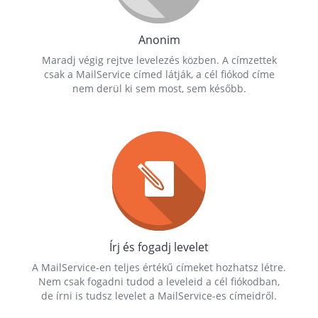
Anonim
Maradj végig rejtve levelezés közben. A címzettek
csak a MailService címed látják, a cél fiókod címe
nem derül ki sem most, sem később.
Írj és fogadj levelet
A MailService-en teljes értékű címeket hozhatsz létre.
Nem csak fogadni tudod a leveleid a cél fiókodban,
de írni is tudsz levelet a MailService-es címeidről.