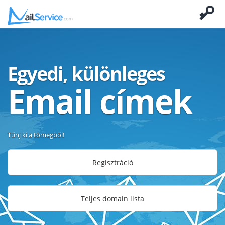
Egyedi, különleges
Email címek
Tűnj ki a tömegből!
Regisztráció
Teljes domain lista