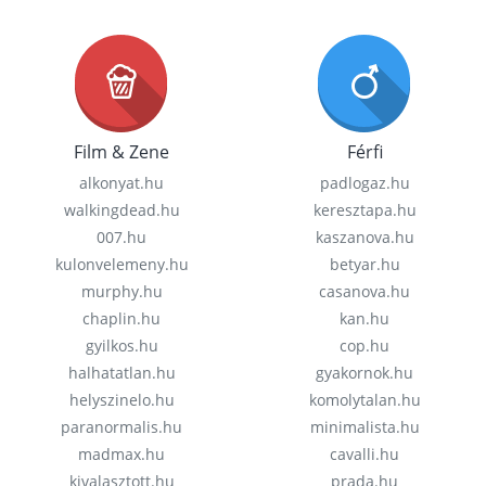
Film & Zene
Férfi
alkonyat.hu
padlogaz.hu
walkingdead.hu
keresztapa.hu
007.hu
kaszanova.hu
kulonvelemeny.hu
betyar.hu
murphy.hu
casanova.hu
chaplin.hu
kan.hu
gyilkos.hu
cop.hu
halhatatlan.hu
gyakornok.hu
helyszinelo.hu
komolytalan.hu
paranormalis.hu
minimalista.hu
madmax.hu
cavalli.hu
kivalasztott.hu
prada.hu