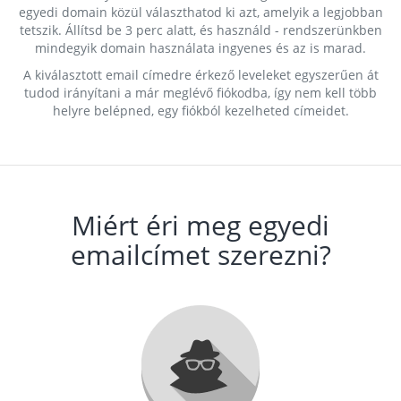
egyedi domain közül választhatod ki azt, amelyik a legjobban
tetszik. Állítsd be 3 perc alatt, és használd - rendszerünkben
mindegyik domain használata ingyenes és az is marad.
A kiválasztott email címedre érkező leveleket egyszerűen át
tudod irányítani a már meglévő fiókodba, így nem kell több
helyre belépned, egy fiókból kezelheted címeidet.
Miért éri meg egyedi
emailcímet szerezni?