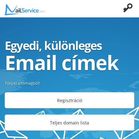
Egyedi, különleges
Email címek
Tűnj ki a tömegből!
Regisztráció
Teljes domain lista