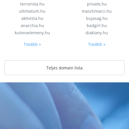
terrorista.hu
private.hu
ultimatum.hu
masztimarci.hu
aktivista.hu
bujasag.hu
anarchia.hu
badgirl.hu
kulonvelemeny.hu
diaklany.hu
Tovább »
Tovább »
Teljes domain lista