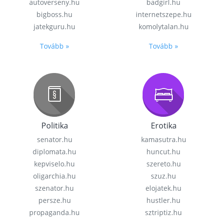
autoverseny.hu
badgirl.hu
bigboss.hu
internetszepe.hu
jatekguru.hu
komolytalan.hu
Tovább »
Tovább »
Politika
Erotika
senator.hu
kamasutra.hu
diplomata.hu
huncut.hu
kepviselo.hu
szereto.hu
oligarchia.hu
szuz.hu
szenator.hu
elojatek.hu
persze.hu
hustler.hu
propaganda.hu
sztriptiz.hu