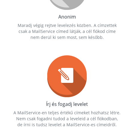
Anonim
Maradj végig rejtve levelezés közben. A címzettek
csak a MailService címed látják, a cél fiókod címe
nem derül ki sem most, sem később.
Írj és fogadj levelet
A MailService-en teljes értékű címeket hozhatsz létre.
Nem csak fogadni tudod a leveleid a cél fiókodban,
de írni is tudsz levelet a MailService-es címeidről.