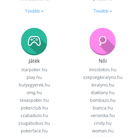
Tovább »
Tovább »
Játék
Női
starpoker.hu
missbikini.hu
play.hu
szepsegkiralyno.hu
hulyegyerek.hu
kiralyno.hu
omg.hu
diaklany.hu
texaspoker.hu
bombazo.hu
pokerclub.hu
bianca.hu
szabadulo.hu
veronika.hu
zsugabubus.hu
cindy.hu
pokerface.hu
woman.hu