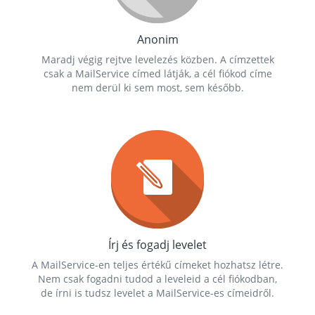
Anonim
Maradj végig rejtve levelezés közben. A címzettek
csak a MailService címed látják, a cél fiókod címe
nem derül ki sem most, sem később.
Írj és fogadj levelet
A MailService-en teljes értékű címeket hozhatsz létre.
Nem csak fogadni tudod a leveleid a cél fiókodban,
de írni is tudsz levelet a MailService-es címeidről.