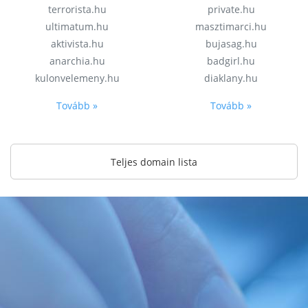
terrorista.hu
private.hu
ultimatum.hu
masztimarci.hu
aktivista.hu
bujasag.hu
anarchia.hu
badgirl.hu
kulonvelemeny.hu
diaklany.hu
Tovább »
Tovább »
Teljes domain lista