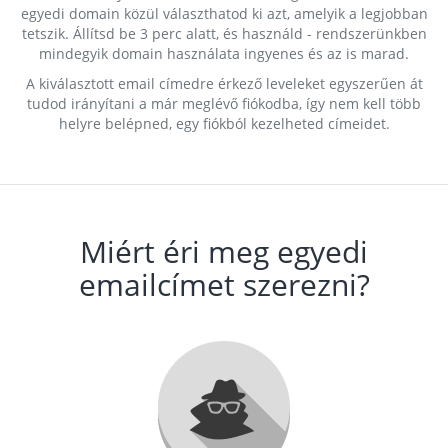
egyedi domain közül választhatod ki azt, amelyik a legjobban
tetszik. Állítsd be 3 perc alatt, és használd - rendszerünkben
mindegyik domain használata ingyenes és az is marad.
A kiválasztott email címedre érkező leveleket egyszerűen át
tudod irányítani a már meglévő fiókodba, így nem kell több
helyre belépned, egy fiókból kezelheted címeidet.
Miért éri meg egyedi
emailcímet szerezni?