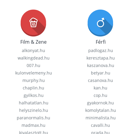
Film & Zene
Férfi
alkonyat.hu
padlogaz.hu
walkingdead.hu
keresztapa.hu
007.hu
kaszanova.hu
kulonvelemeny.hu
betyar.hu
murphy.hu
casanova.hu
chaplin.hu
kan.hu
gyilkos.hu
cop.hu
halhatatlan.hu
gyakornok.hu
helyszinelo.hu
komolytalan.hu
paranormalis.hu
minimalista.hu
madmax.hu
cavalli.hu
kivalasztott.hu
prada.hu