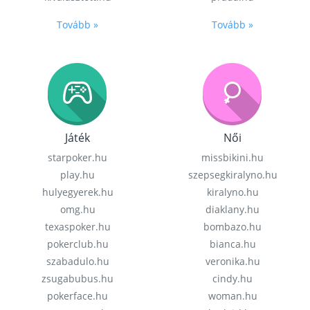
Tovább »
Tovább »
Játék
Női
starpoker.hu
missbikini.hu
play.hu
szepsegkiralyno.hu
hulyegyerek.hu
kiralyno.hu
omg.hu
diaklany.hu
texaspoker.hu
bombazo.hu
pokerclub.hu
bianca.hu
szabadulo.hu
veronika.hu
zsugabubus.hu
cindy.hu
pokerface.hu
woman.hu