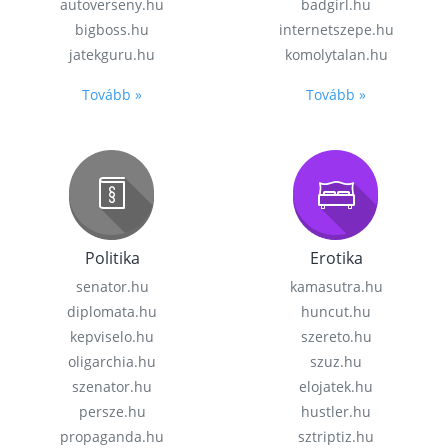
autoverseny.hu
badgirl.hu
bigboss.hu
internetszepe.hu
jatekguru.hu
komolytalan.hu
Tovább »
Tovább »
Politika
Erotika
senator.hu
kamasutra.hu
diplomata.hu
huncut.hu
kepviselo.hu
szereto.hu
oligarchia.hu
szuz.hu
szenator.hu
elojatek.hu
persze.hu
hustler.hu
propaganda.hu
sztriptiz.hu