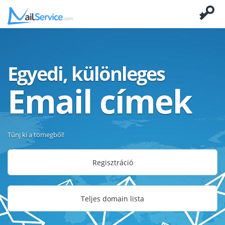
Egyedi, különleges
Email címek
Tűnj ki a tömegből!
Regisztráció
Teljes domain lista