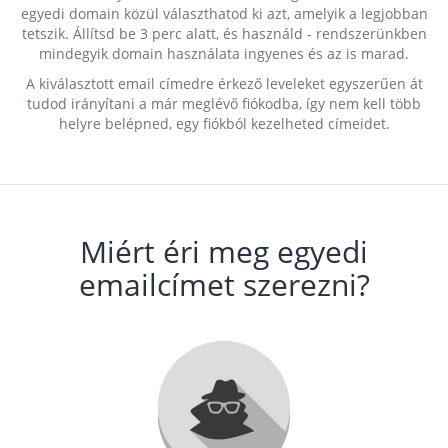
egyedi domain közül választhatod ki azt, amelyik a legjobban
tetszik. Állítsd be 3 perc alatt, és használd - rendszerünkben
mindegyik domain használata ingyenes és az is marad.
A kiválasztott email címedre érkező leveleket egyszerűen át
tudod irányítani a már meglévő fiókodba, így nem kell több
helyre belépned, egy fiókból kezelheted címeidet.
Miért éri meg egyedi
emailcímet szerezni?