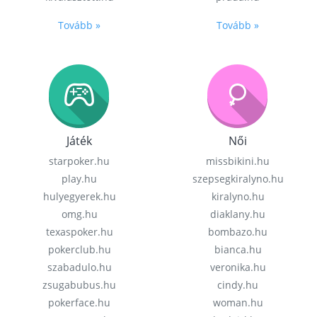
Tovább »
Tovább »
Játék
Női
starpoker.hu
missbikini.hu
play.hu
szepsegkiralyno.hu
hulyegyerek.hu
kiralyno.hu
omg.hu
diaklany.hu
texaspoker.hu
bombazo.hu
pokerclub.hu
bianca.hu
szabadulo.hu
veronika.hu
zsugabubus.hu
cindy.hu
pokerface.hu
woman.hu