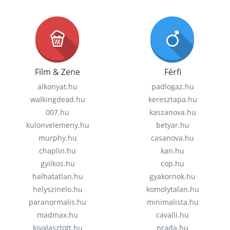
Film & Zene
Férfi
alkonyat.hu
padlogaz.hu
walkingdead.hu
keresztapa.hu
007.hu
kaszanova.hu
kulonvelemeny.hu
betyar.hu
murphy.hu
casanova.hu
chaplin.hu
kan.hu
gyilkos.hu
cop.hu
halhatatlan.hu
gyakornok.hu
helyszinelo.hu
komolytalan.hu
paranormalis.hu
minimalista.hu
madmax.hu
cavalli.hu
kivalasztott.hu
prada.hu