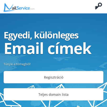
Egyedi, különleges
Email címek
Tűnj ki a tömegből!
Regisztráció
Teljes domain lista