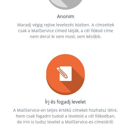
Anonim
Maradj végig rejtve levelezés közben. A címzettek
csak a MailService címed látják, a cél fiókod címe
nem derül ki sem most, sem később.
Írj és fogadj levelet
A MailService-en teljes értékű címeket hozhatsz létre.
Nem csak fogadni tudod a leveleid a cél fiókodban,
de írni is tudsz levelet a MailService-es címeidről.