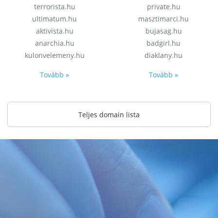
terrorista.hu
private.hu
ultimatum.hu
masztimarci.hu
aktivista.hu
bujasag.hu
anarchia.hu
badgirl.hu
kulonvelemeny.hu
diaklany.hu
Tovább »
Tovább »
Teljes domain lista