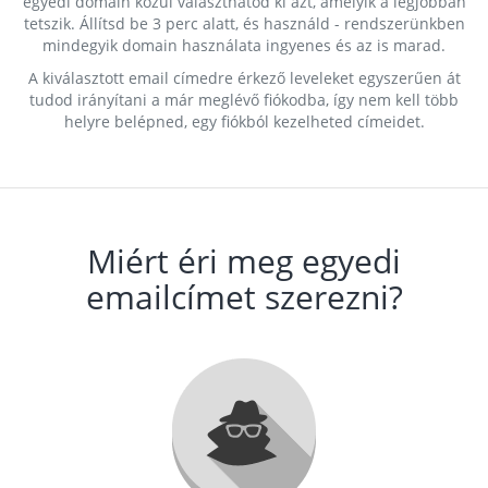
egyedi domain közül választhatod ki azt, amelyik a legjobban
tetszik. Állítsd be 3 perc alatt, és használd - rendszerünkben
mindegyik domain használata ingyenes és az is marad.
A kiválasztott email címedre érkező leveleket egyszerűen át
tudod irányítani a már meglévő fiókodba, így nem kell több
helyre belépned, egy fiókból kezelheted címeidet.
Miért éri meg egyedi
emailcímet szerezni?