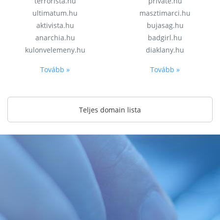
terrorista.hu
private.hu
ultimatum.hu
masztimarci.hu
aktivista.hu
bujasag.hu
anarchia.hu
badgirl.hu
kulonvelemeny.hu
diaklany.hu
Tovább »
Tovább »
Teljes domain lista