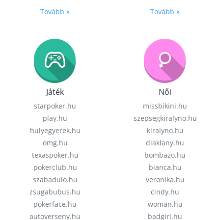
Tovább »
Tovább »
Játék
Női
starpoker.hu
missbikini.hu
play.hu
szepsegkiralyno.hu
hulyegyerek.hu
kiralyno.hu
omg.hu
diaklany.hu
texaspoker.hu
bombazo.hu
pokerclub.hu
bianca.hu
szabadulo.hu
veronika.hu
zsugabubus.hu
cindy.hu
pokerface.hu
woman.hu
autoverseny.hu
badgirl.hu