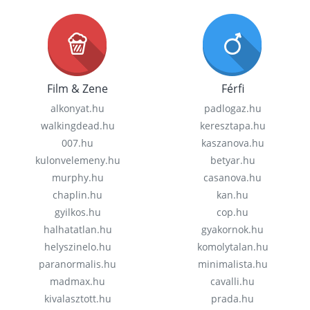
Film & Zene
Férfi
alkonyat.hu
padlogaz.hu
walkingdead.hu
keresztapa.hu
007.hu
kaszanova.hu
kulonvelemeny.hu
betyar.hu
murphy.hu
casanova.hu
chaplin.hu
kan.hu
gyilkos.hu
cop.hu
halhatatlan.hu
gyakornok.hu
helyszinelo.hu
komolytalan.hu
paranormalis.hu
minimalista.hu
madmax.hu
cavalli.hu
kivalasztott.hu
prada.hu