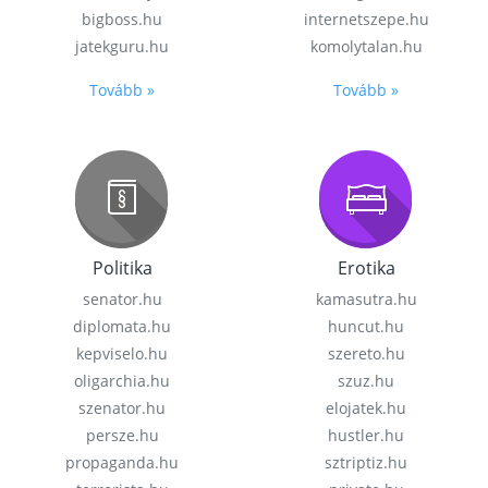
bigboss.hu
internetszepe.hu
jatekguru.hu
komolytalan.hu
Tovább »
Tovább »
Politika
Erotika
senator.hu
kamasutra.hu
diplomata.hu
huncut.hu
kepviselo.hu
szereto.hu
oligarchia.hu
szuz.hu
szenator.hu
elojatek.hu
persze.hu
hustler.hu
propaganda.hu
sztriptiz.hu