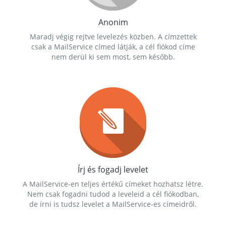
Anonim
Maradj végig rejtve levelezés közben. A címzettek
csak a MailService címed látják, a cél fiókod címe
nem derül ki sem most, sem később.
Írj és fogadj levelet
A MailService-en teljes értékű címeket hozhatsz létre.
Nem csak fogadni tudod a leveleid a cél fiókodban,
de írni is tudsz levelet a MailService-es címeidről.