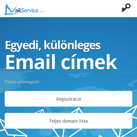
Egyedi, különleges
Email címek
Tűnj ki a tömegből!
Regisztráció
Teljes domain lista