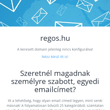
regos.hu
A keresett domain jelenleg nincs konfigurálva!
Nézz körül itt is!
Szeretnél magadnak
személyre szabott, egyedi
emailcímet?
Itt a lehetőség, hogy olyan email címed legyen, mint senki
másnak! A folyamatosan bővülő 25 kategóriából, számtalan