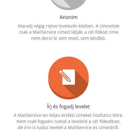
Anonim
Maradj végig rejtve levelezés közben. A címzettek
csak a MailService címed látják, a cél fiókod címe
nem derül ki sem most, sem később.
Írj és fogadj levelet
A MailService-en teljes értékű címeket hozhatsz létre.
Nem csak fogadni tudod a leveleid a cél fiókodban,
de írni is tudsz levelet a MailService-es címeidről.