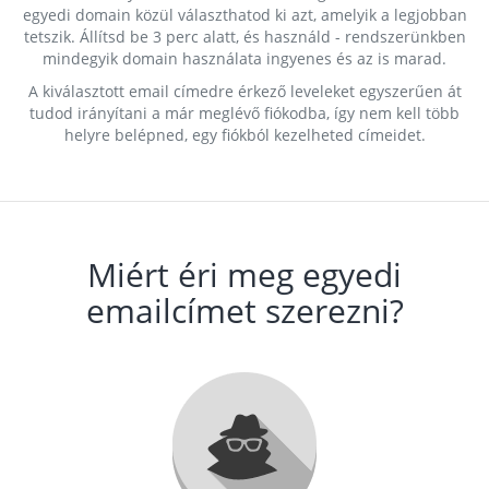
egyedi domain közül választhatod ki azt, amelyik a legjobban
tetszik. Állítsd be 3 perc alatt, és használd - rendszerünkben
mindegyik domain használata ingyenes és az is marad.
A kiválasztott email címedre érkező leveleket egyszerűen át
tudod irányítani a már meglévő fiókodba, így nem kell több
helyre belépned, egy fiókból kezelheted címeidet.
Miért éri meg egyedi
emailcímet szerezni?