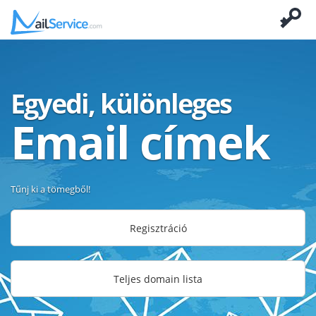
Egyedi, különleges
Email címek
Tűnj ki a tömegből!
Regisztráció
Teljes domain lista