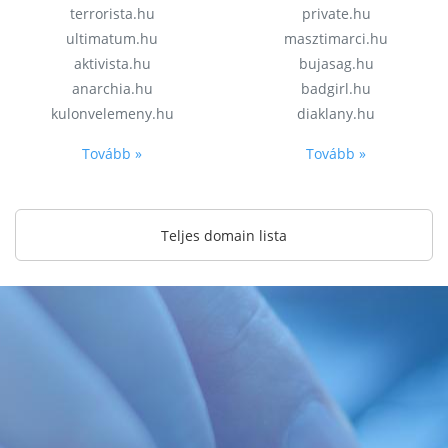
terrorista.hu
private.hu
ultimatum.hu
masztimarci.hu
aktivista.hu
bujasag.hu
anarchia.hu
badgirl.hu
kulonvelemeny.hu
diaklany.hu
Tovább »
Tovább »
Teljes domain lista