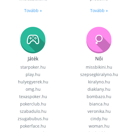
Tovább »
Tovább »
Játék
Női
starpoker.hu
missbikini.hu
play.hu
szepsegkiralyno.hu
hulyegyerek.hu
kiralyno.hu
omg.hu
diaklany.hu
texaspoker.hu
bombazo.hu
pokerclub.hu
bianca.hu
szabadulo.hu
veronika.hu
zsugabubus.hu
cindy.hu
pokerface.hu
woman.hu