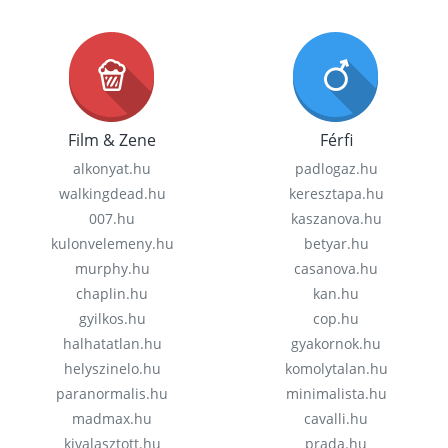
Film & Zene
Férfi
alkonyat.hu
padlogaz.hu
walkingdead.hu
keresztapa.hu
007.hu
kaszanova.hu
kulonvelemeny.hu
betyar.hu
murphy.hu
casanova.hu
chaplin.hu
kan.hu
gyilkos.hu
cop.hu
halhatatlan.hu
gyakornok.hu
helyszinelo.hu
komolytalan.hu
paranormalis.hu
minimalista.hu
madmax.hu
cavalli.hu
kivalasztott.hu
prada.hu