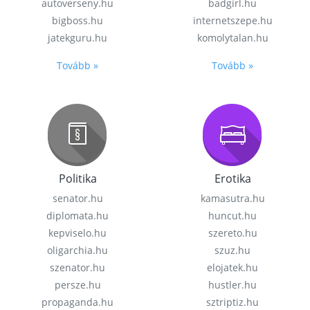
autoverseny.hu
badgirl.hu
bigboss.hu
internetszepe.hu
jatekguru.hu
komolytalan.hu
Tovább »
Tovább »
Politika
Erotika
senator.hu
kamasutra.hu
diplomata.hu
huncut.hu
kepviselo.hu
szereto.hu
oligarchia.hu
szuz.hu
szenator.hu
elojatek.hu
persze.hu
hustler.hu
propaganda.hu
sztriptiz.hu