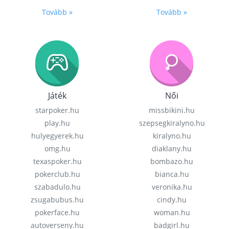
Tovább »
Tovább »
Játék
Női
starpoker.hu
missbikini.hu
play.hu
szepsegkiralyno.hu
hulyegyerek.hu
kiralyno.hu
omg.hu
diaklany.hu
texaspoker.hu
bombazo.hu
pokerclub.hu
bianca.hu
szabadulo.hu
veronika.hu
zsugabubus.hu
cindy.hu
pokerface.hu
woman.hu
autoverseny.hu
badgirl.hu