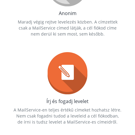
Anonim
Maradj végig rejtve levelezés közben. A címzettek
csak a MailService címed látják, a cél fiókod címe
nem derül ki sem most, sem később.
Írj és fogadj levelet
A MailService-en teljes értékű címeket hozhatsz létre.
Nem csak fogadni tudod a leveleid a cél fiókodban,
de írni is tudsz levelet a MailService-es címeidről.