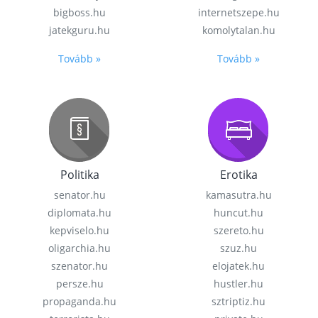
bigboss.hu
internetszepe.hu
jatekguru.hu
komolytalan.hu
Tovább »
Tovább »
Politika
Erotika
senator.hu
kamasutra.hu
diplomata.hu
huncut.hu
kepviselo.hu
szereto.hu
oligarchia.hu
szuz.hu
szenator.hu
elojatek.hu
persze.hu
hustler.hu
propaganda.hu
sztriptiz.hu