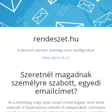
rendeszet.hu
A keresett domain jelenleg nincs konfigurálva!
Nézz körül itt is!
Szeretnél magadnak
személyre szabott, egyedi
emailcímet?
Itt a lehetőség, hogy olyan email címed legyen, mint senki
másnak! A folyamatosan bővülő 25 kategóriából, számtalan