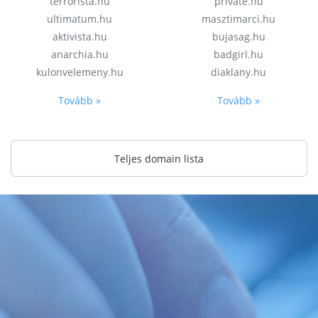
terrorista.hu
private.hu
ultimatum.hu
masztimarci.hu
aktivista.hu
bujasag.hu
anarchia.hu
badgirl.hu
kulonvelemeny.hu
diaklany.hu
Tovább »
Tovább »
Teljes domain lista