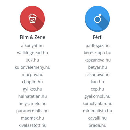
Film & Zene
Férfi
alkonyat.hu
padlogaz.hu
walkingdead.hu
keresztapa.hu
007.hu
kaszanova.hu
kulonvelemeny.hu
betyar.hu
murphy.hu
casanova.hu
chaplin.hu
kan.hu
gyilkos.hu
cop.hu
halhatatlan.hu
gyakornok.hu
helyszinelo.hu
komolytalan.hu
paranormalis.hu
minimalista.hu
madmax.hu
cavalli.hu
kivalasztott.hu
prada.hu