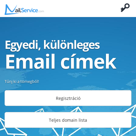
Egyedi, különleges
Email címek
Tűnj ki a tömegből!
Regisztráció
Teljes domain lista