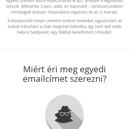
egyedi domain közül választhatod ki azt, amelyik a legjobban
tetszik. Állítsd be 3 perc alatt, és használd - rendszerünkben
mindegyik domain használata ingyenes és az is marad.
A kiválasztott email címedre érkező leveleket egyszerűen át
tudod irányítani a már meglévő fiókodba, így nem kell több
helyre belépned, egy fiókból kezelheted címeidet.
Miért éri meg egyedi
emailcímet szerezni?