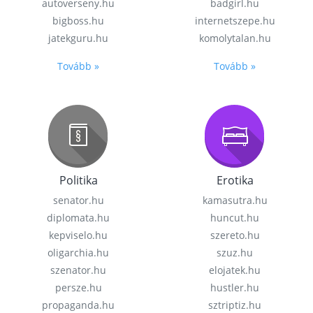
autoverseny.hu
badgirl.hu
bigboss.hu
internetszepe.hu
jatekguru.hu
komolytalan.hu
Tovább »
Tovább »
Politika
Erotika
senator.hu
kamasutra.hu
diplomata.hu
huncut.hu
kepviselo.hu
szereto.hu
oligarchia.hu
szuz.hu
szenator.hu
elojatek.hu
persze.hu
hustler.hu
propaganda.hu
sztriptiz.hu