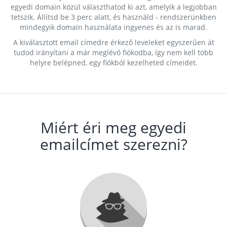
egyedi domain közül választhatod ki azt, amelyik a legjobban
tetszik. Állítsd be 3 perc alatt, és használd - rendszerünkben
mindegyik domain használata ingyenes és az is marad.
A kiválasztott email címedre érkező leveleket egyszerűen át
tudod irányítani a már meglévő fiókodba, így nem kell több
helyre belépned, egy fiókból kezelheted címeidet.
Miért éri meg egyedi
emailcímet szerezni?