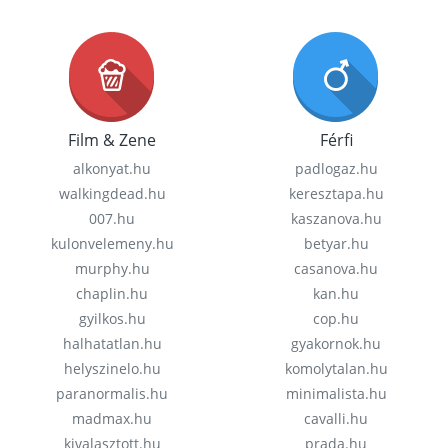
Film & Zene
Férfi
alkonyat.hu
padlogaz.hu
walkingdead.hu
keresztapa.hu
007.hu
kaszanova.hu
kulonvelemeny.hu
betyar.hu
murphy.hu
casanova.hu
chaplin.hu
kan.hu
gyilkos.hu
cop.hu
halhatatlan.hu
gyakornok.hu
helyszinelo.hu
komolytalan.hu
paranormalis.hu
minimalista.hu
madmax.hu
cavalli.hu
kivalasztott.hu
prada.hu