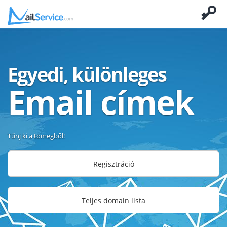
Egyedi, különleges
Email címek
Tűnj ki a tömegből!
Regisztráció
Teljes domain lista