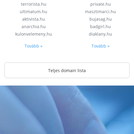
terrorista.hu
private.hu
ultimatum.hu
masztimarci.hu
aktivista.hu
bujasag.hu
anarchia.hu
badgirl.hu
kulonvelemeny.hu
diaklany.hu
Tovább »
Tovább »
Teljes domain lista