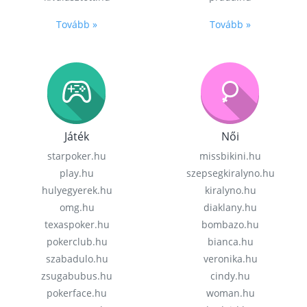
Tovább »
Tovább »
Játék
Női
starpoker.hu
missbikini.hu
play.hu
szepsegkiralyno.hu
hulyegyerek.hu
kiralyno.hu
omg.hu
diaklany.hu
texaspoker.hu
bombazo.hu
pokerclub.hu
bianca.hu
szabadulo.hu
veronika.hu
zsugabubus.hu
cindy.hu
pokerface.hu
woman.hu