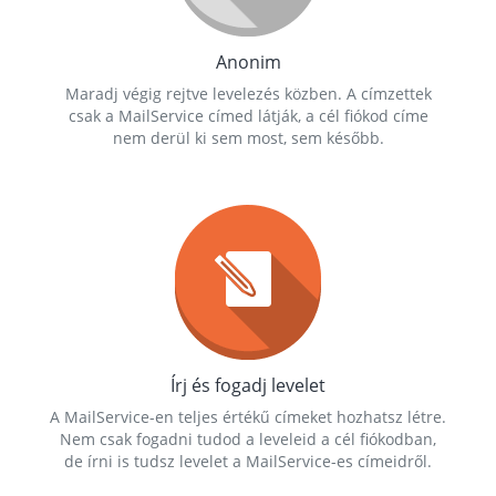
Anonim
Maradj végig rejtve levelezés közben. A címzettek
csak a MailService címed látják, a cél fiókod címe
nem derül ki sem most, sem később.
Írj és fogadj levelet
A MailService-en teljes értékű címeket hozhatsz létre.
Nem csak fogadni tudod a leveleid a cél fiókodban,
de írni is tudsz levelet a MailService-es címeidről.