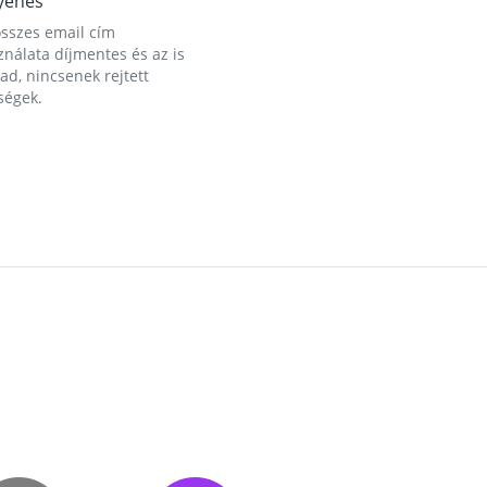
yenes
összes email cím
nálata díjmentes és az is
d, nincsenek rejtett
ségek.