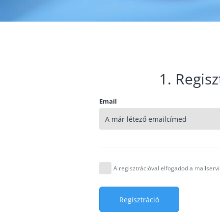
1. Regisz
Email
A regisztrációval elfogadod a mailser
Regisztráció