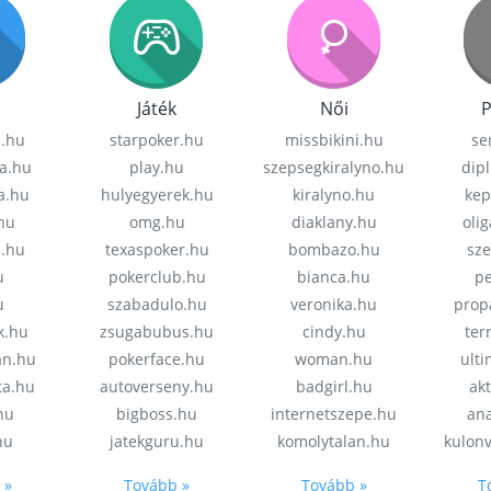
Játék
Női
P
z.hu
starpoker.hu
missbikini.hu
se
a.hu
play.hu
szepsegkiralyno.hu
dip
a.hu
hulyegyerek.hu
kiralyno.hu
kep
hu
omg.hu
diaklany.hu
oli
a.hu
texaspoker.hu
bombazo.hu
sz
u
pokerclub.hu
bianca.hu
pe
u
szabadulo.hu
veronika.hu
prop
k.hu
zsugabubus.hu
cindy.hu
ter
an.hu
pokerface.hu
woman.hu
ult
ta.hu
autoverseny.hu
badgirl.hu
akt
.hu
bigboss.hu
internetszepe.hu
an
hu
jatekguru.hu
komolytalan.hu
kulon
 »
Tovább »
Tovább »
T