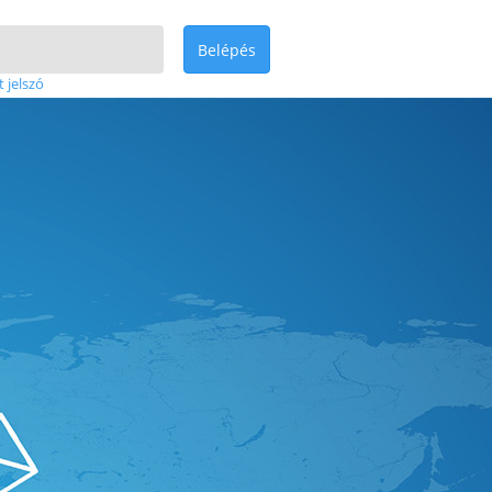
Belépés
t jelszó