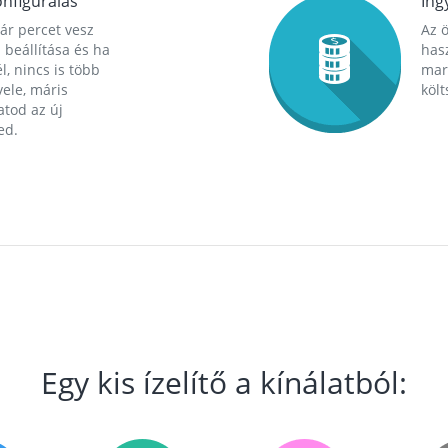
nfigurálás
Ing
ár percet vesz
Az 
 beállítása és ha
hasz
l, nincs is több
mara
ele, máris
költ
tod az új
ed.
Egy kis ízelítő a kínálatból: