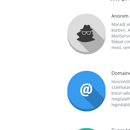
Anonim
Maradj vé
közben. A
MailServi
fiókod cí
most, se
Domain
Huszonöt
számtala
közül vál
megtalál
leginkább