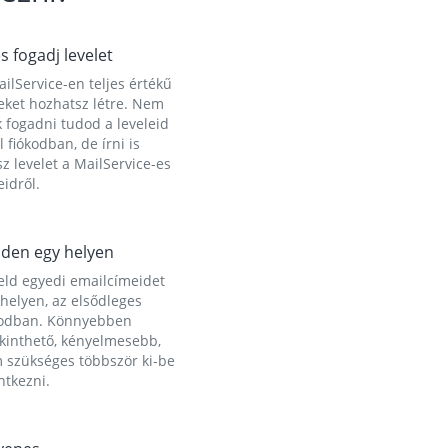
és fogadj levelet
ilService-en teljes értékű
eket hozhatsz létre. Nem
 fogadni tudod a leveleid
l fiókodban, de írni is
z levelet a MailService-es
idről.
den egy helyen
eld egyedi emailcímeidet
helyen, az elsődleges
kodban. Könnyebben
ekinthető, kényelmesebb,
 szükséges többször ki-be
ntkezni.