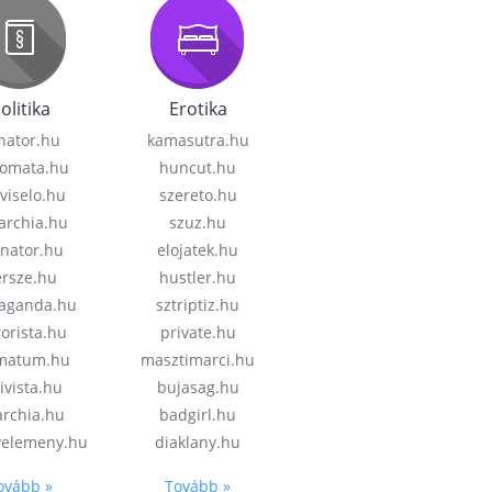
olitika
Erotika
nator.hu
kamasutra.hu
lomata.hu
huncut.hu
viselo.hu
szereto.hu
garchia.hu
szuz.hu
enator.hu
elojatek.hu
rsze.hu
hustler.hu
aganda.hu
sztriptiz.hu
rorista.hu
private.hu
imatum.hu
masztimarci.hu
ivista.hu
bujasag.hu
archia.hu
badgirl.hu
velemeny.hu
diaklany.hu
ovább »
Tovább »