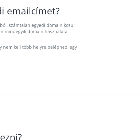
i emailcímet?
ából, számtalan egyedi domain közül
nkben mindegyik domain használata
gy nem kell több helyre belépned, egy
ezni?