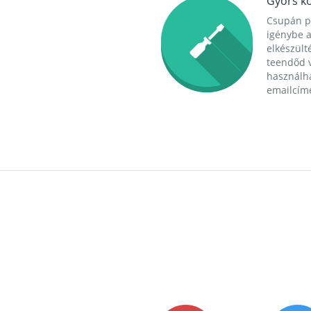
Gyors ko
Csupán p
igénybe a
elkészülté
teendőd v
használha
emailcím