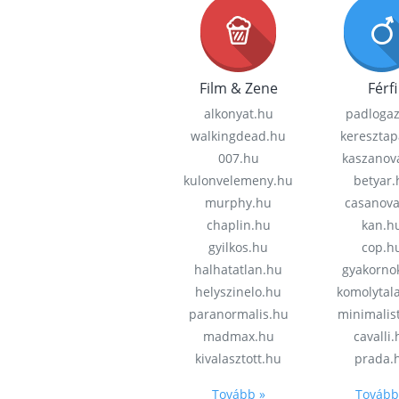
Film & Zene
Férfi
alkonyat.hu
padloga
walkingdead.hu
keresztap
007.hu
kaszanov
kulonvelemeny.hu
betyar.
murphy.hu
casanov
chaplin.hu
kan.h
gyilkos.hu
cop.h
halhatatlan.hu
gyakorno
helyszinelo.hu
komolytal
paranormalis.hu
minimalis
madmax.hu
cavalli
kivalasztott.hu
prada.
Tovább »
Tovább