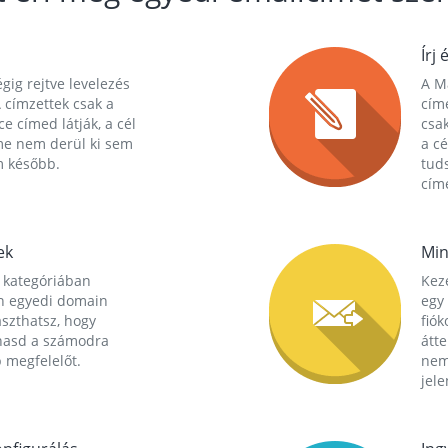
Írj 
gig rejtve levelezés
A Ma
 címzettek csak a
cím
ce címed látják, a cél
csak
me nem derül ki sem
a cé
m később.
tuds
címe
ek
Min
 kategóriában
Kez
n egyedi domain
egy 
aszthatsz, hogy
fió
hasd a számodra
átt
 megfelelőt.
nem
jele