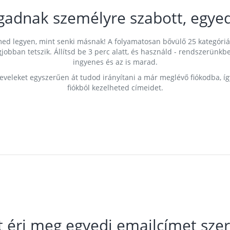
gadnak személyre szabott, egyed
címed legyen, mint senki másnak! A folyamatosan bővülő 25 kategóri
egjobban tetszik. Állítsd be 3 perc alatt, és használd - rendszerü
ingyenes és az is marad.
leveleket egyszerűen át tudod irányítani a már meglévő fiókodba, í
fiókból kezelheted címeidet.
t éri meg egyedi emailcímet szer