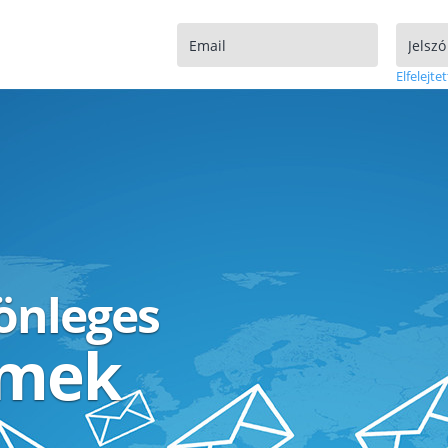
Elfelejtet
lönleges
ímek