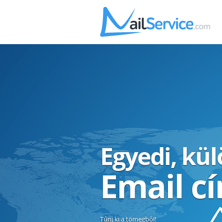
Egyedi, kü
Email c
Tűnj ki a tömegből!