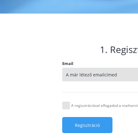
1. Regisz
Email
A regisztrációval elfogadod a mailser
Regisztráció