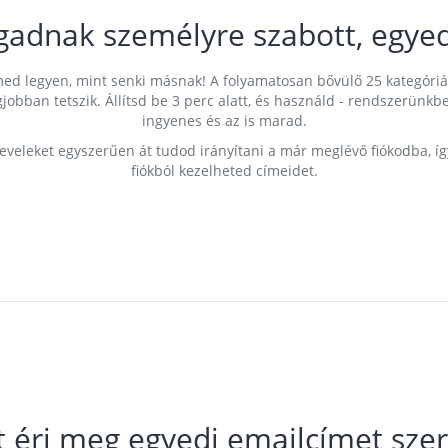
gadnak személyre szabott, egyed
címed legyen, mint senki másnak! A folyamatosan bővülő 25 kategóri
egjobban tetszik. Állítsd be 3 perc alatt, és használd - rendszerü
ingyenes és az is marad.
leveleket egyszerűen át tudod irányítani a már meglévő fiókodba, í
fiókból kezelheted címeidet.
t éri meg egyedi emailcímet szer