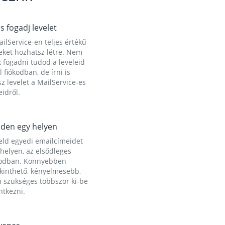
és fogadj levelet
ilService-en teljes értékű
eket hozhatsz létre. Nem
 fogadni tudod a leveleid
l fiókodban, de írni is
z levelet a MailService-es
idről.
den egy helyen
eld egyedi emailcímeidet
helyen, az elsődleges
kodban. Könnyebben
ekinthető, kényelmesebb,
 szükséges többször ki-be
ntkezni.