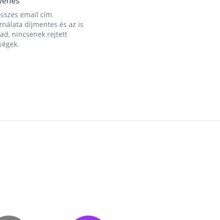
yenes
összes email cím
nálata díjmentes és az is
d, nincsenek rejtett
ségek.