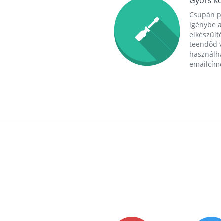
Gyors ko
Csupán p
igénybe a
elkészülté
teendőd v
használha
emailcím