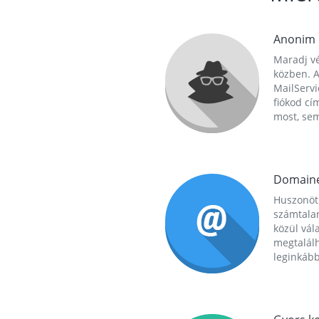
Anonim
Maradj vé
közben. A
MailServi
fiókod cí
most, se
Domain
Huszonöt
számtala
közül vál
megtalál
leginkább