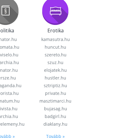
olitika
Erotika
nator.hu
kamasutra.hu
lomata.hu
huncut.hu
viselo.hu
szereto.hu
garchia.hu
szuz.hu
enator.hu
elojatek.hu
rsze.hu
hustler.hu
aganda.hu
sztriptiz.hu
rorista.hu
private.hu
imatum.hu
masztimarci.hu
ivista.hu
bujasag.hu
archia.hu
badgirl.hu
velemeny.hu
diaklany.hu
ovább »
Tovább »