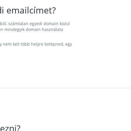
i emailcímet?
ából, számtalan egyedi domain közül
nkben mindegyik domain használata
gy nem kell több helyre belépned, egy
ezni?