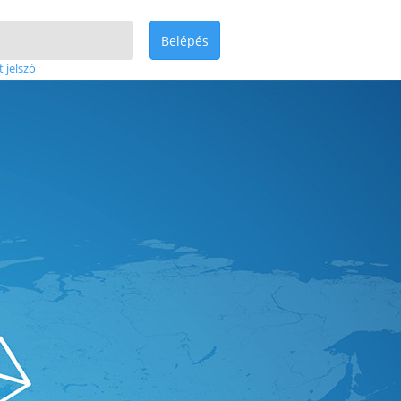
Belépés
t jelszó