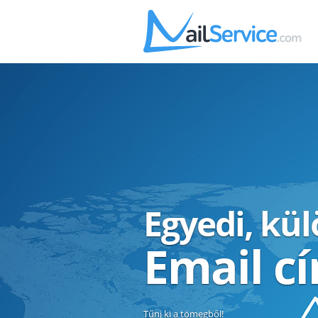
Egyedi, kü
Email c
Tűnj ki a tömegből!