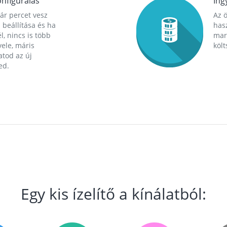
nfigurálás
Ing
ár percet vesz
Az 
 beállítása és ha
hasz
l, nincs is több
mara
ele, máris
költ
tod az új
ed.
Egy kis ízelítő a kínálatból: