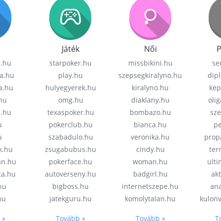
Játék
Női
P
z.hu
starpoker.hu
missbikini.hu
se
a.hu
play.hu
szepsegkiralyno.hu
dip
a.hu
hulyegyerek.hu
kiralyno.hu
kep
hu
omg.hu
diaklany.hu
oli
a.hu
texaspoker.hu
bombazo.hu
sz
u
pokerclub.hu
bianca.hu
pe
u
szabadulo.hu
veronika.hu
prop
k.hu
zsugabubus.hu
cindy.hu
ter
an.hu
pokerface.hu
woman.hu
ult
ta.hu
autoverseny.hu
badgirl.hu
akt
.hu
bigboss.hu
internetszepe.hu
an
hu
jatekguru.hu
komolytalan.hu
kulon
 »
Tovább »
Tovább »
T