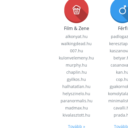
Film & Zene
Férfi
alkonyat.hu
padloga
walkingdead.hu
keresztap
007.hu
kaszanov
kulonvelemeny.hu
betyar.
murphy.hu
casanov
chaplin.hu
kan.h
gyilkos.hu
cop.h
halhatatlan.hu
gyakorno
helyszinelo.hu
komolytal
paranormalis.hu
minimalis
madmax.hu
cavalli
kivalasztott.hu
prada.
Tovább »
Tovább