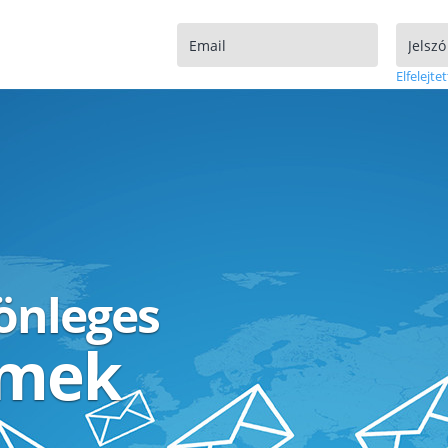
Elfelejtet
lönleges
ímek