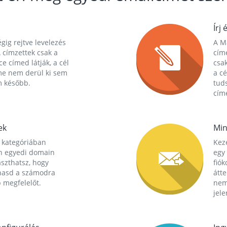
Írj 
gig rejtve levelezés
A Ma
 címzettek csak a
cím
ce címed látják, a cél
csak
me nem derül ki sem
a cé
m később.
tuds
címe
ek
Min
 kategóriában
Kez
n egyedi domain
egy 
aszthatsz, hogy
fió
hasd a számodra
átt
 megfelelőt.
nem
jele