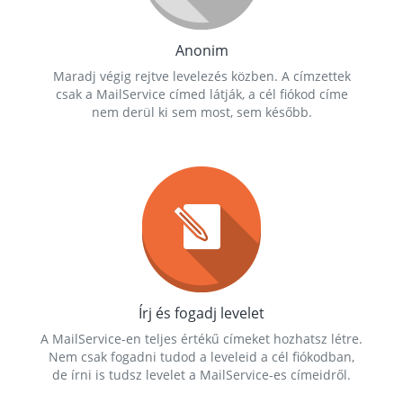
Anonim
Maradj végig rejtve levelezés közben. A címzettek
csak a MailService címed látják, a cél fiókod címe
nem derül ki sem most, sem később.
Írj és fogadj levelet
A MailService-en teljes értékű címeket hozhatsz létre.
Nem csak fogadni tudod a leveleid a cél fiókodban,
de írni is tudsz levelet a MailService-es címeidről.