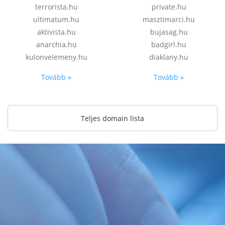
terrorista.hu
private.hu
ultimatum.hu
masztimarci.hu
aktivista.hu
bujasag.hu
anarchia.hu
badgirl.hu
kulonvelemeny.hu
diaklany.hu
Tovább »
Tovább »
Teljes domain lista