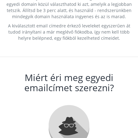
egyedi domain közül választhatod ki azt, amelyik a legjobban
tetszik. Állítsd be 3 perc alatt, és használd - rendszerünkben
mindegyik domain használata ingyenes és az is marad.
A kiválasztott email címedre érkező leveleket egyszerűen át
tudod irányítani a már meglévő fiókodba, így nem kell több
helyre belépned, egy fiókból kezelheted címeidet.
Miért éri meg egyedi
emailcímet szerezni?