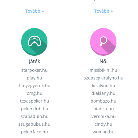
Tovább »
Tovább »
Játék
Női
starpoker.hu
missbikini.hu
play.hu
szepsegkiralyno.hu
hulyegyerek.hu
kiralyno.hu
omg.hu
diaklany.hu
texaspoker.hu
bombazo.hu
pokerclub.hu
bianca.hu
szabadulo.hu
veronika.hu
zsugabubus.hu
cindy.hu
pokerface.hu
woman.hu