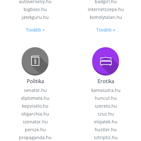
autoverseny.hu
badgirl.hu
bigboss.hu
internetszepe.hu
jatekguru.hu
komolytalan.hu
Tovább »
Tovább »
Politika
Erotika
senator.hu
kamasutra.hu
diplomata.hu
huncut.hu
kepviselo.hu
szereto.hu
oligarchia.hu
szuz.hu
szenator.hu
elojatek.hu
persze.hu
hustler.hu
propaganda.hu
sztriptiz.hu