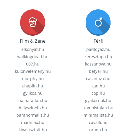
Film & Zene
Férfi
alkonyat.hu
padlogaz.hu
walkingdead.hu
keresztapa.hu
007.hu
kaszanova.hu
kulonvelemeny.hu
betyar.hu
murphy.hu
casanova.hu
chaplin.hu
kan.hu
gyilkos.hu
cop.hu
halhatatlan.hu
gyakornok.hu
helyszinelo.hu
komolytalan.hu
paranormalis.hu
minimalista.hu
madmax.hu
cavalli.hu
kivalasztott.hu
prada.hu