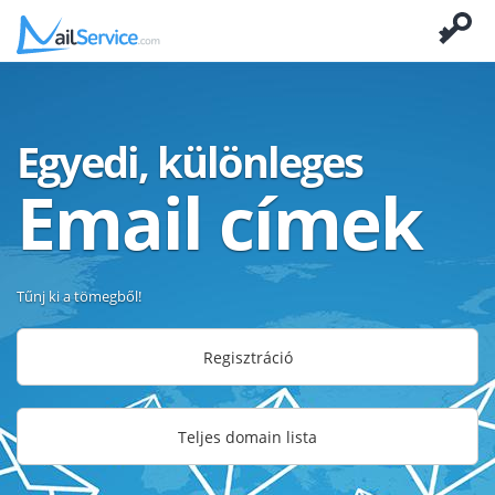
Egyedi, különleges
Email címek
Tűnj ki a tömegből!
Regisztráció
Teljes domain lista