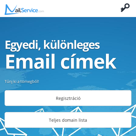
Egyedi, különleges
Email címek
Tűnj ki a tömegből!
Regisztráció
Teljes domain lista