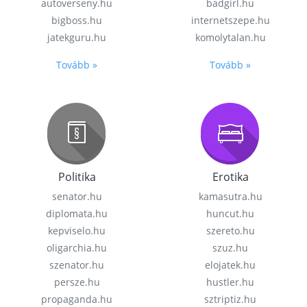
autoverseny.hu
badgirl.hu
bigboss.hu
internetszepe.hu
jatekguru.hu
komolytalan.hu
Tovább »
Tovább »
Politika
Erotika
senator.hu
kamasutra.hu
diplomata.hu
huncut.hu
kepviselo.hu
szereto.hu
oligarchia.hu
szuz.hu
szenator.hu
elojatek.hu
persze.hu
hustler.hu
propaganda.hu
sztriptiz.hu