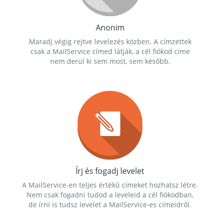
Anonim
Maradj végig rejtve levelezés közben. A címzettek
csak a MailService címed látják, a cél fiókod címe
nem derül ki sem most, sem később.
Írj és fogadj levelet
A MailService-en teljes értékű címeket hozhatsz létre.
Nem csak fogadni tudod a leveleid a cél fiókodban,
de írni is tudsz levelet a MailService-es címeidről.