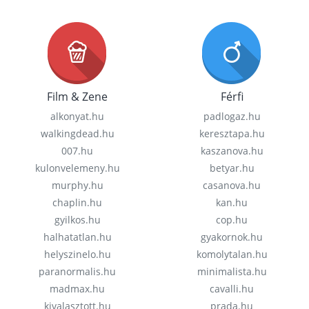
Film & Zene
Férfi
alkonyat.hu
padlogaz.hu
walkingdead.hu
keresztapa.hu
007.hu
kaszanova.hu
kulonvelemeny.hu
betyar.hu
murphy.hu
casanova.hu
chaplin.hu
kan.hu
gyilkos.hu
cop.hu
halhatatlan.hu
gyakornok.hu
helyszinelo.hu
komolytalan.hu
paranormalis.hu
minimalista.hu
madmax.hu
cavalli.hu
kivalasztott.hu
prada.hu