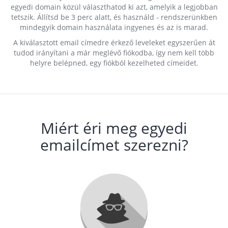
egyedi domain közül választhatod ki azt, amelyik a legjobban
tetszik. Állítsd be 3 perc alatt, és használd - rendszerünkben
mindegyik domain használata ingyenes és az is marad.
A kiválasztott email címedre érkező leveleket egyszerűen át
tudod irányítani a már meglévő fiókodba, így nem kell több
helyre belépned, egy fiókból kezelheted címeidet.
Miért éri meg egyedi
emailcímet szerezni?