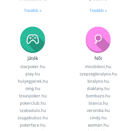
Tovább »
Tovább »
Játék
Női
starpoker.hu
missbikini.hu
play.hu
szepsegkiralyno.hu
hulyegyerek.hu
kiralyno.hu
omg.hu
diaklany.hu
texaspoker.hu
bombazo.hu
pokerclub.hu
bianca.hu
szabadulo.hu
veronika.hu
zsugabubus.hu
cindy.hu
pokerface.hu
woman.hu