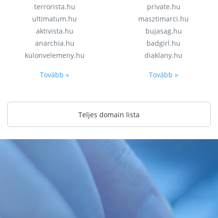
terrorista.hu
private.hu
ultimatum.hu
masztimarci.hu
aktivista.hu
bujasag.hu
anarchia.hu
badgirl.hu
kulonvelemeny.hu
diaklany.hu
Tovább »
Tovább »
Teljes domain lista