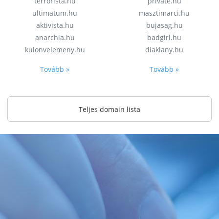
terrorista.hu
private.hu
ultimatum.hu
masztimarci.hu
aktivista.hu
bujasag.hu
anarchia.hu
badgirl.hu
kulonvelemeny.hu
diaklany.hu
Tovább »
Tovább »
Teljes domain lista