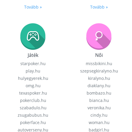
Tovább »
Tovább »
Játék
Női
starpoker.hu
missbikini.hu
play.hu
szepsegkiralyno.hu
hulyegyerek.hu
kiralyno.hu
omg.hu
diaklany.hu
texaspoker.hu
bombazo.hu
pokerclub.hu
bianca.hu
szabadulo.hu
veronika.hu
zsugabubus.hu
cindy.hu
pokerface.hu
woman.hu
autoverseny.hu
badgirl.hu