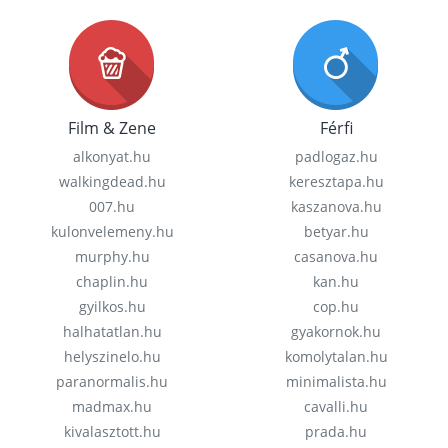
Film & Zene
Férfi
alkonyat.hu
padlogaz.hu
walkingdead.hu
keresztapa.hu
007.hu
kaszanova.hu
kulonvelemeny.hu
betyar.hu
murphy.hu
casanova.hu
chaplin.hu
kan.hu
gyilkos.hu
cop.hu
halhatatlan.hu
gyakornok.hu
helyszinelo.hu
komolytalan.hu
paranormalis.hu
minimalista.hu
madmax.hu
cavalli.hu
kivalasztott.hu
prada.hu