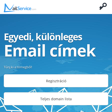
Egyedi, különleges
Email címek
Tűnj ki a tömegből!
Regisztráció
Teljes domain lista