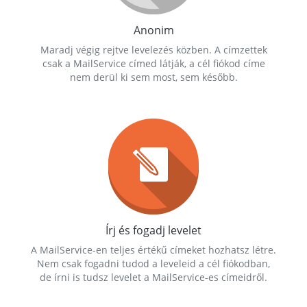
Anonim
Maradj végig rejtve levelezés közben. A címzettek
csak a MailService címed látják, a cél fiókod címe
nem derül ki sem most, sem később.
Írj és fogadj levelet
A MailService-en teljes értékű címeket hozhatsz létre.
Nem csak fogadni tudod a leveleid a cél fiókodban,
de írni is tudsz levelet a MailService-es címeidről.