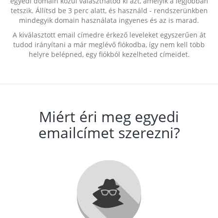
egyedi domain közül választhatod ki azt, amelyik a legjobban
tetszik. Állítsd be 3 perc alatt, és használd - rendszerünkben
mindegyik domain használata ingyenes és az is marad.
A kiválasztott email címedre érkező leveleket egyszerűen át
tudod irányítani a már meglévő fiókodba, így nem kell több
helyre belépned, egy fiókból kezelheted címeidet.
Miért éri meg egyedi
emailcímet szerezni?