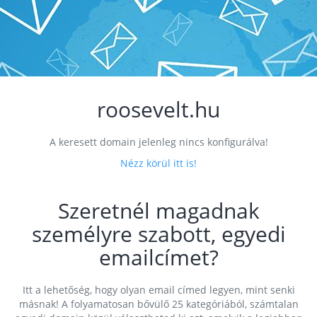
roosevelt.hu
A keresett domain jelenleg nincs konfigurálva!
Nézz körül itt is!
Szeretnél magadnak
személyre szabott, egyedi
emailcímet?
Itt a lehetőség, hogy olyan email címed legyen, mint senki
másnak! A folyamatosan bővülő 25 kategóriából, számtalan