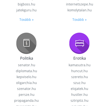
bigboss.hu
internetszepe.hu
jatekguru.hu
komolytalan.hu
Tovább »
Tovább »
Politika
Erotika
senator.hu
kamasutra.hu
diplomata.hu
huncut.hu
kepviselo.hu
szereto.hu
oligarchia.hu
szuz.hu
szenator.hu
elojatek.hu
persze.hu
hustler.hu
propaganda.hu
sztriptiz.hu