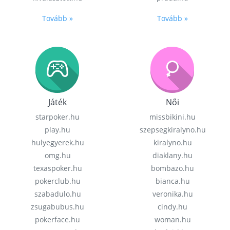
Tovább »
Tovább »
Játék
Női
starpoker.hu
missbikini.hu
play.hu
szepsegkiralyno.hu
hulyegyerek.hu
kiralyno.hu
omg.hu
diaklany.hu
texaspoker.hu
bombazo.hu
pokerclub.hu
bianca.hu
szabadulo.hu
veronika.hu
zsugabubus.hu
cindy.hu
pokerface.hu
woman.hu