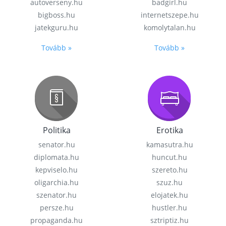
autoverseny.hu
badgirl.hu
bigboss.hu
internetszepe.hu
jatekguru.hu
komolytalan.hu
Tovább »
Tovább »
Politika
Erotika
senator.hu
kamasutra.hu
diplomata.hu
huncut.hu
kepviselo.hu
szereto.hu
oligarchia.hu
szuz.hu
szenator.hu
elojatek.hu
persze.hu
hustler.hu
propaganda.hu
sztriptiz.hu