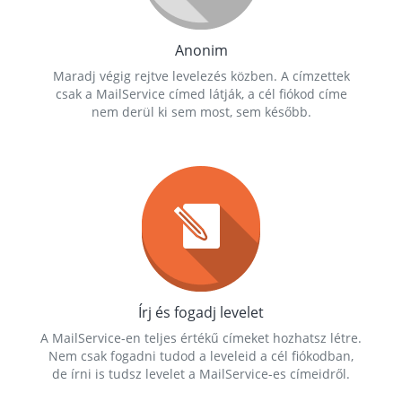
Anonim
Maradj végig rejtve levelezés közben. A címzettek
csak a MailService címed látják, a cél fiókod címe
nem derül ki sem most, sem később.
Írj és fogadj levelet
A MailService-en teljes értékű címeket hozhatsz létre.
Nem csak fogadni tudod a leveleid a cél fiókodban,
de írni is tudsz levelet a MailService-es címeidről.