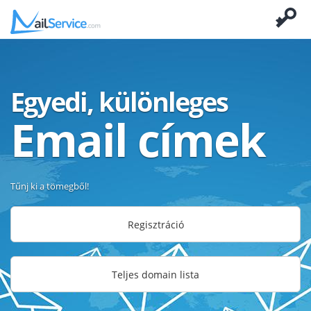
Egyedi, különleges
Email címek
Tűnj ki a tömegből!
Regisztráció
Teljes domain lista