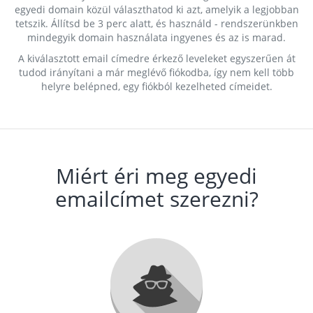
egyedi domain közül választhatod ki azt, amelyik a legjobban
tetszik. Állítsd be 3 perc alatt, és használd - rendszerünkben
mindegyik domain használata ingyenes és az is marad.
A kiválasztott email címedre érkező leveleket egyszerűen át
tudod irányítani a már meglévő fiókodba, így nem kell több
helyre belépned, egy fiókból kezelheted címeidet.
Miért éri meg egyedi
emailcímet szerezni?