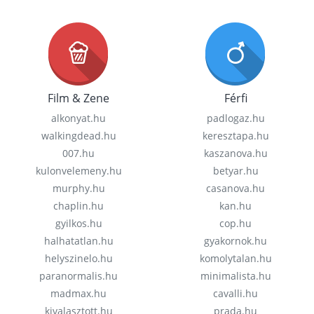
Film & Zene
Férfi
alkonyat.hu
padlogaz.hu
walkingdead.hu
keresztapa.hu
007.hu
kaszanova.hu
kulonvelemeny.hu
betyar.hu
murphy.hu
casanova.hu
chaplin.hu
kan.hu
gyilkos.hu
cop.hu
halhatatlan.hu
gyakornok.hu
helyszinelo.hu
komolytalan.hu
paranormalis.hu
minimalista.hu
madmax.hu
cavalli.hu
kivalasztott.hu
prada.hu