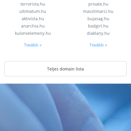
terrorista.hu
private.hu
ultimatum.hu
masztimarci.hu
aktivista.hu
bujasag.hu
anarchia.hu
badgirl.hu
kulonvelemeny.hu
diaklany.hu
Tovább »
Tovább »
Teljes domain lista