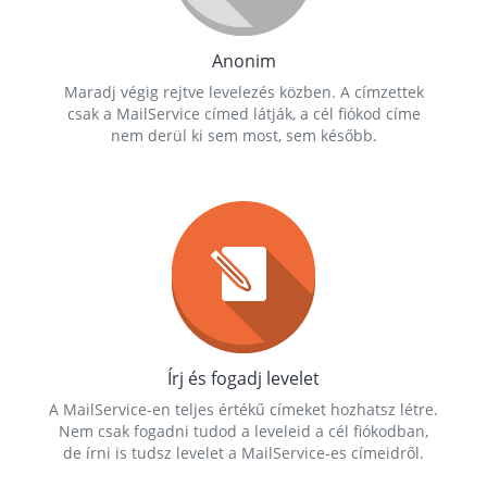
Anonim
Maradj végig rejtve levelezés közben. A címzettek
csak a MailService címed látják, a cél fiókod címe
nem derül ki sem most, sem később.
Írj és fogadj levelet
A MailService-en teljes értékű címeket hozhatsz létre.
Nem csak fogadni tudod a leveleid a cél fiókodban,
de írni is tudsz levelet a MailService-es címeidről.