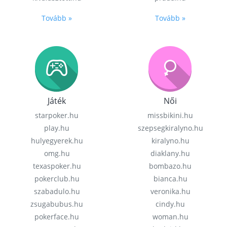
Tovább »
Tovább »
Játék
Női
starpoker.hu
missbikini.hu
play.hu
szepsegkiralyno.hu
hulyegyerek.hu
kiralyno.hu
omg.hu
diaklany.hu
texaspoker.hu
bombazo.hu
pokerclub.hu
bianca.hu
szabadulo.hu
veronika.hu
zsugabubus.hu
cindy.hu
pokerface.hu
woman.hu