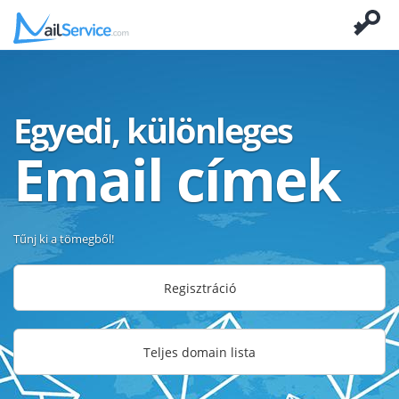
Egyedi, különleges
Email címek
Tűnj ki a tömegből!
Regisztráció
Teljes domain lista