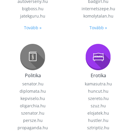
autoverseny.hu
badgirl.hu
bigboss.hu
internetszepe.hu
jatekguru.hu
komolytalan.hu
Tovább »
Tovább »
Politika
Erotika
senator.hu
kamasutra.hu
diplomata.hu
huncut.hu
kepviselo.hu
szereto.hu
oligarchia.hu
szuz.hu
szenator.hu
elojatek.hu
persze.hu
hustler.hu
propaganda.hu
sztriptiz.hu