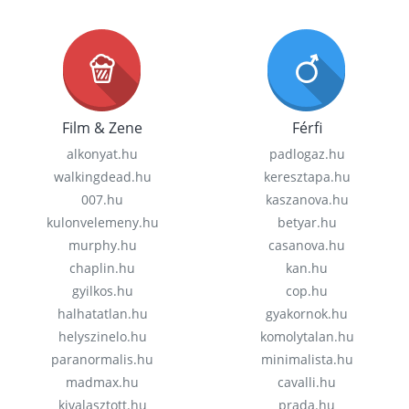
Film & Zene
Férfi
alkonyat.hu
padlogaz.hu
walkingdead.hu
keresztapa.hu
007.hu
kaszanova.hu
kulonvelemeny.hu
betyar.hu
murphy.hu
casanova.hu
chaplin.hu
kan.hu
gyilkos.hu
cop.hu
halhatatlan.hu
gyakornok.hu
helyszinelo.hu
komolytalan.hu
paranormalis.hu
minimalista.hu
madmax.hu
cavalli.hu
kivalasztott.hu
prada.hu