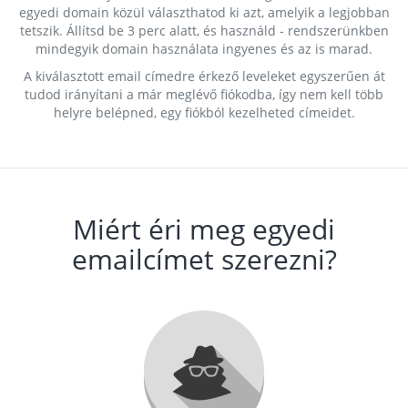
egyedi domain közül választhatod ki azt, amelyik a legjobban
tetszik. Állítsd be 3 perc alatt, és használd - rendszerünkben
mindegyik domain használata ingyenes és az is marad.
A kiválasztott email címedre érkező leveleket egyszerűen át
tudod irányítani a már meglévő fiókodba, így nem kell több
helyre belépned, egy fiókból kezelheted címeidet.
Miért éri meg egyedi
emailcímet szerezni?