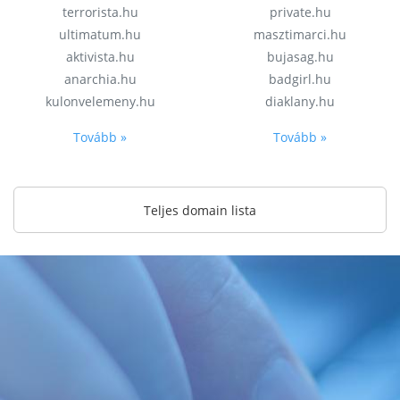
terrorista.hu
private.hu
ultimatum.hu
masztimarci.hu
aktivista.hu
bujasag.hu
anarchia.hu
badgirl.hu
kulonvelemeny.hu
diaklany.hu
Tovább »
Tovább »
Teljes domain lista