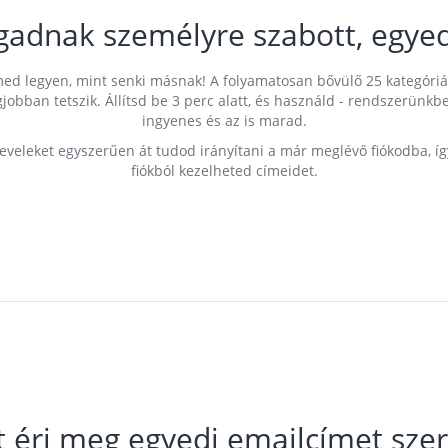
gadnak személyre szabott, egyed
címed legyen, mint senki másnak! A folyamatosan bővülő 25 kategóri
egjobban tetszik. Állítsd be 3 perc alatt, és használd - rendszerü
ingyenes és az is marad.
leveleket egyszerűen át tudod irányítani a már meglévő fiókodba, í
fiókból kezelheted címeidet.
t éri meg egyedi emailcímet szer