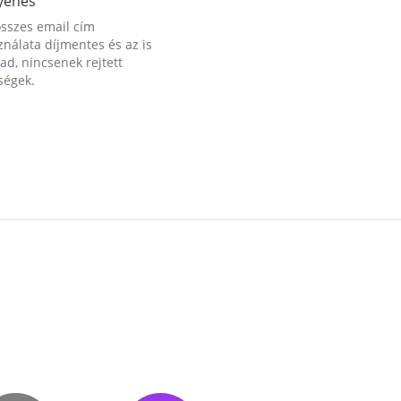
yenes
összes email cím
nálata díjmentes és az is
d, nincsenek rejtett
ségek.