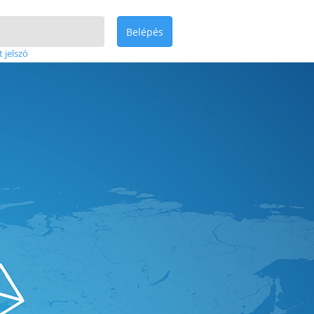
Belépés
t jelszó