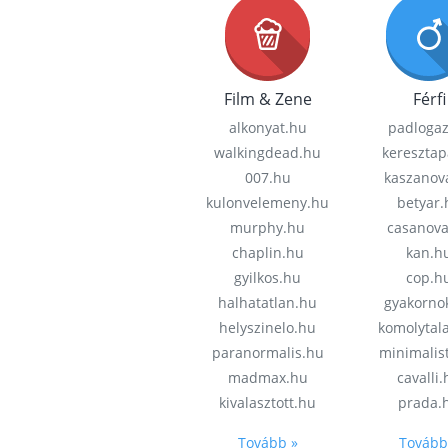
Film & Zene
Férfi
alkonyat.hu
padloga
walkingdead.hu
keresztap
007.hu
kaszanov
kulonvelemeny.hu
betyar.
murphy.hu
casanov
chaplin.hu
kan.h
gyilkos.hu
cop.h
halhatatlan.hu
gyakorno
helyszinelo.hu
komolytal
paranormalis.hu
minimalis
madmax.hu
cavalli
kivalasztott.hu
prada.
Tovább »
Tovább