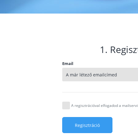
1. Regisz
Email
A regisztrációval elfogadod a mailser
Regisztráció