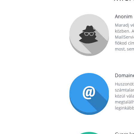
Anonim
Maradj vé
közben. A
MailServi
fiókod cí
most, se
Domain
Huszonöt
számtala
közül vál
megtalál
leginkább