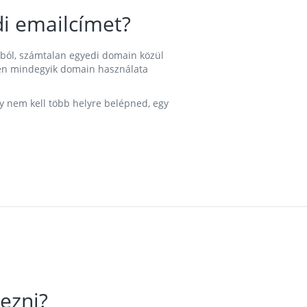
i emailcímet?
ából, számtalan egyedi domain közül
nkben mindegyik domain használata
gy nem kell több helyre belépned, egy
ezni?