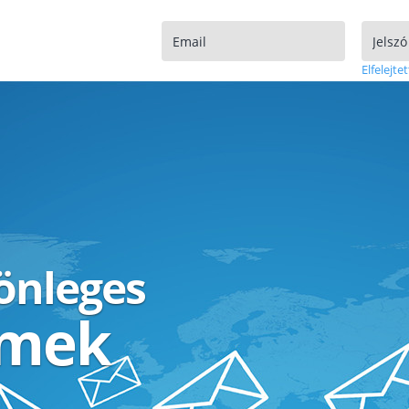
Elfelejtet
lönleges
ímek