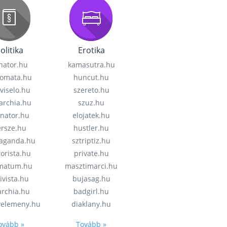
olitika
Erotika
nator.hu
kamasutra.hu
lomata.hu
huncut.hu
viselo.hu
szereto.hu
garchia.hu
szuz.hu
enator.hu
elojatek.hu
rsze.hu
hustler.hu
aganda.hu
sztriptiz.hu
rorista.hu
private.hu
imatum.hu
masztimarci.hu
ivista.hu
bujasag.hu
archia.hu
badgirl.hu
velemeny.hu
diaklany.hu
ovább »
Tovább »