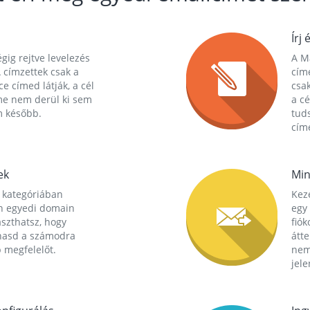
Írj 
gig rejtve levelezés
A Ma
 címzettek csak a
cím
ce címed látják, a cél
csak
me nem derül ki sem
a cé
m később.
tuds
címe
ek
Min
 kategóriában
Kez
n egyedi domain
egy 
aszthatsz, hogy
fió
hasd a számodra
átt
 megfelelőt.
nem
jele