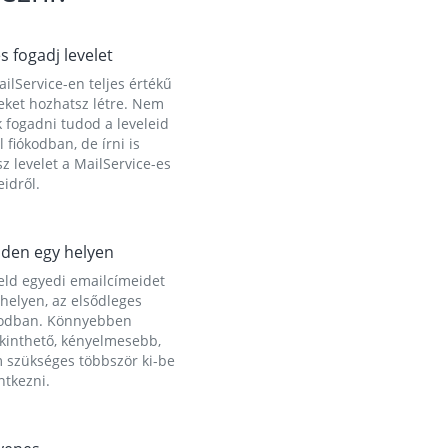
és fogadj levelet
ilService-en teljes értékű
eket hozhatsz létre. Nem
 fogadni tudod a leveleid
l fiókodban, de írni is
z levelet a MailService-es
idről.
den egy helyen
eld egyedi emailcímeidet
helyen, az elsődleges
kodban. Könnyebben
ekinthető, kényelmesebb,
 szükséges többször ki-be
ntkezni.