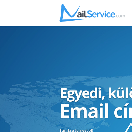
Egyedi, kü
Email c
Tűnj ki a tömegből!