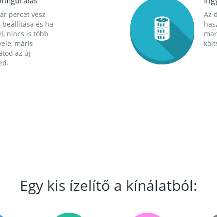
nfigurálás
Ing
ár percet vesz
Az 
 beállítása és ha
hasz
l, nincs is több
mara
ele, máris
költ
tod az új
ed.
Egy kis ízelítő a kínálatból: