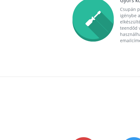
Gyors ko
Csupán p
igénybe a
elkészülté
teendőd v
használha
emailcím