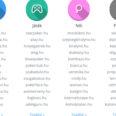
Játék
Női
P
z.hu
starpoker.hu
missbikini.hu
se
a.hu
play.hu
szepsegkiralyno.hu
dip
a.hu
hulyegyerek.hu
kiralyno.hu
kep
hu
omg.hu
diaklany.hu
oli
a.hu
texaspoker.hu
bombazo.hu
sz
u
pokerclub.hu
bianca.hu
pe
u
szabadulo.hu
veronika.hu
prop
k.hu
zsugabubus.hu
cindy.hu
ter
an.hu
pokerface.hu
woman.hu
ult
ta.hu
autoverseny.hu
badgirl.hu
akt
.hu
bigboss.hu
internetszepe.hu
an
hu
jatekguru.hu
komolytalan.hu
kulon
 »
Tovább »
Tovább »
T