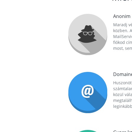
Anonim
Maradj vé
közben. A
MailServi
fiókod cí
most, se
Domain
Huszonöt
számtala
közül vál
megtalál
leginkább