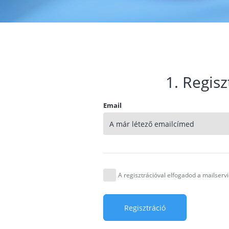
1. Regisz
Email
A regisztrációval elfogadod a mailser
Regisztráció