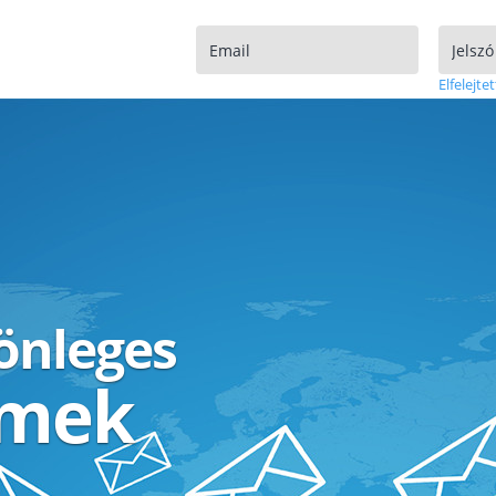
Elfelejtet
lönleges
ímek