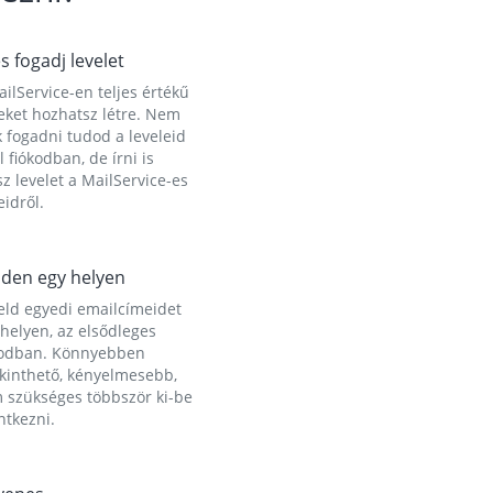
és fogadj levelet
ilService-en teljes értékű
eket hozhatsz létre. Nem
 fogadni tudod a leveleid
l fiókodban, de írni is
z levelet a MailService-es
idről.
den egy helyen
eld egyedi emailcímeidet
helyen, az elsődleges
kodban. Könnyebben
ekinthető, kényelmesebb,
 szükséges többször ki-be
ntkezni.