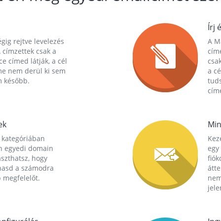
Írj 
gig rejtve levelezés
A Ma
 címzettek csak a
cím
ce címed látják, a cél
csak
me nem derül ki sem
a cé
m később.
tuds
címe
ek
Min
 kategóriában
Kez
n egyedi domain
egy 
aszthatsz, hogy
fió
hasd a számodra
átt
 megfelelőt.
nem
jele