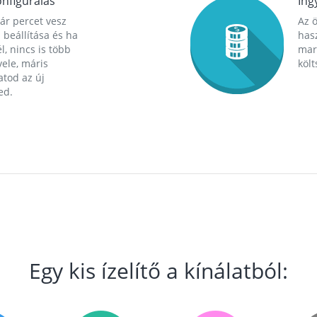
nfigurálás
Ing
ár percet vesz
Az 
 beállítása és ha
hasz
l, nincs is több
mara
ele, máris
költ
tod az új
ed.
Egy kis ízelítő a kínálatból: