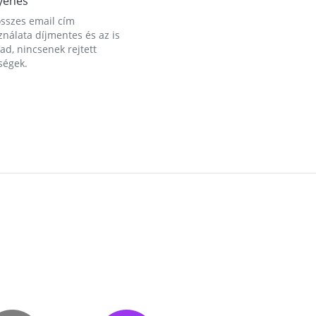
yenes
összes email cím
nálata díjmentes és az is
d, nincsenek rejtett
ségek.