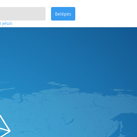
Belépés
t jelszó