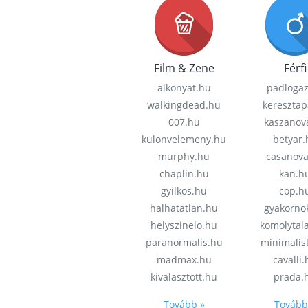
Film & Zene
Férfi
alkonyat.hu
padloga
walkingdead.hu
keresztap
007.hu
kaszanov
kulonvelemeny.hu
betyar.
murphy.hu
casanov
chaplin.hu
kan.h
gyilkos.hu
cop.h
halhatatlan.hu
gyakorno
helyszinelo.hu
komolytal
paranormalis.hu
minimalis
madmax.hu
cavalli
kivalasztott.hu
prada.
Tovább »
Tovább