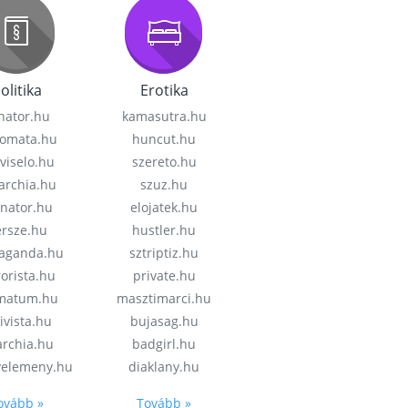
olitika
Erotika
nator.hu
kamasutra.hu
lomata.hu
huncut.hu
viselo.hu
szereto.hu
garchia.hu
szuz.hu
enator.hu
elojatek.hu
rsze.hu
hustler.hu
aganda.hu
sztriptiz.hu
rorista.hu
private.hu
imatum.hu
masztimarci.hu
ivista.hu
bujasag.hu
archia.hu
badgirl.hu
velemeny.hu
diaklany.hu
ovább »
Tovább »