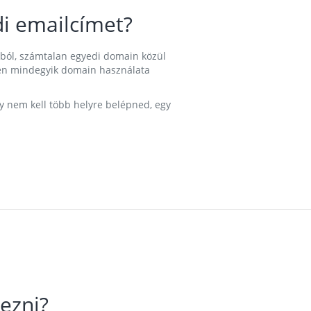
i emailcímet?
ából, számtalan egyedi domain közül
nkben mindegyik domain használata
gy nem kell több helyre belépned, egy
ezni?