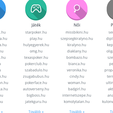
Játék
Női
P
z.hu
starpoker.hu
missbikini.hu
se
a.hu
play.hu
szepsegkiralyno.hu
dip
a.hu
hulyegyerek.hu
kiralyno.hu
kep
hu
omg.hu
diaklany.hu
oli
a.hu
texaspoker.hu
bombazo.hu
sz
u
pokerclub.hu
bianca.hu
pe
u
szabadulo.hu
veronika.hu
prop
k.hu
zsugabubus.hu
cindy.hu
ter
an.hu
pokerface.hu
woman.hu
ult
ta.hu
autoverseny.hu
badgirl.hu
akt
.hu
bigboss.hu
internetszepe.hu
an
hu
jatekguru.hu
komolytalan.hu
kulon
 »
Tovább »
Tovább »
T