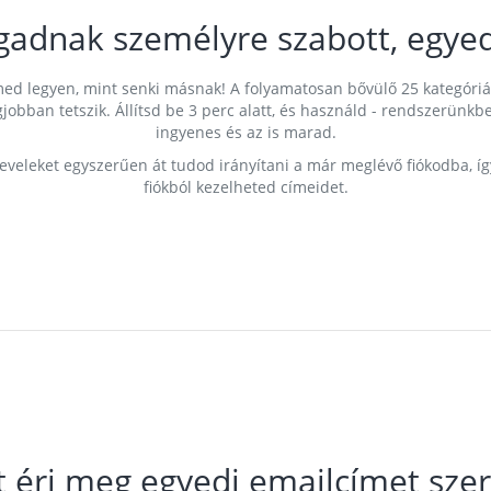
gadnak személyre szabott, egyed
címed legyen, mint senki másnak! A folyamatosan bővülő 25 kategóri
egjobban tetszik. Állítsd be 3 perc alatt, és használd - rendszerü
ingyenes és az is marad.
leveleket egyszerűen át tudod irányítani a már meglévő fiókodba, í
fiókból kezelheted címeidet.
t éri meg egyedi emailcímet szer