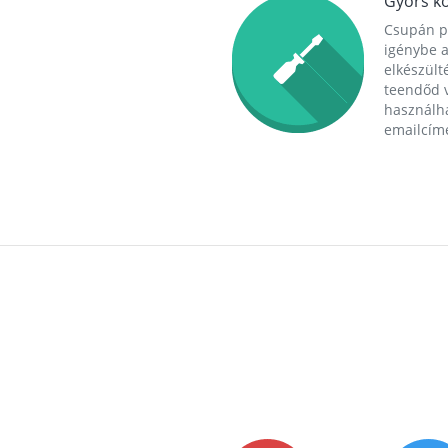
Gyors ko
Csupán p
igénybe a
elkészülté
teendőd v
használha
emailcím