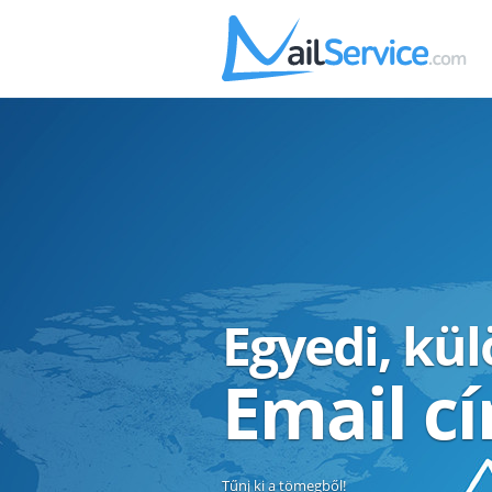
Egyedi, kü
Email c
Tűnj ki a tömegből!