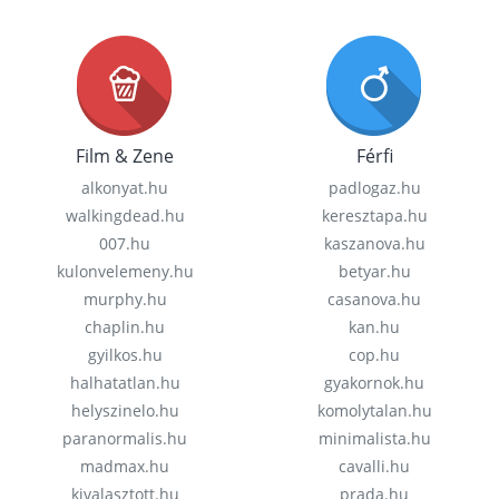
Film & Zene
Férfi
alkonyat.hu
padlogaz.hu
walkingdead.hu
keresztapa.hu
007.hu
kaszanova.hu
kulonvelemeny.hu
betyar.hu
murphy.hu
casanova.hu
chaplin.hu
kan.hu
gyilkos.hu
cop.hu
halhatatlan.hu
gyakornok.hu
helyszinelo.hu
komolytalan.hu
paranormalis.hu
minimalista.hu
madmax.hu
cavalli.hu
kivalasztott.hu
prada.hu