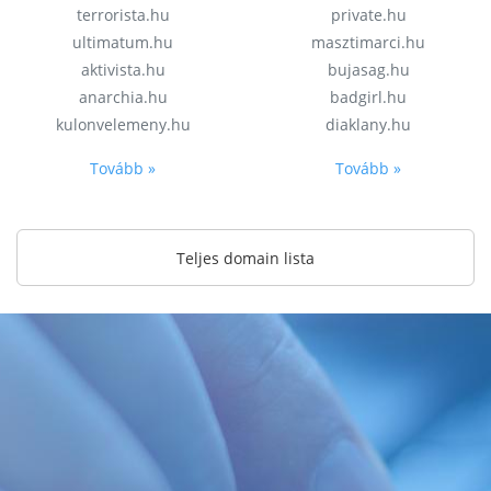
terrorista.hu
private.hu
ultimatum.hu
masztimarci.hu
aktivista.hu
bujasag.hu
anarchia.hu
badgirl.hu
kulonvelemeny.hu
diaklany.hu
Tovább »
Tovább »
Teljes domain lista