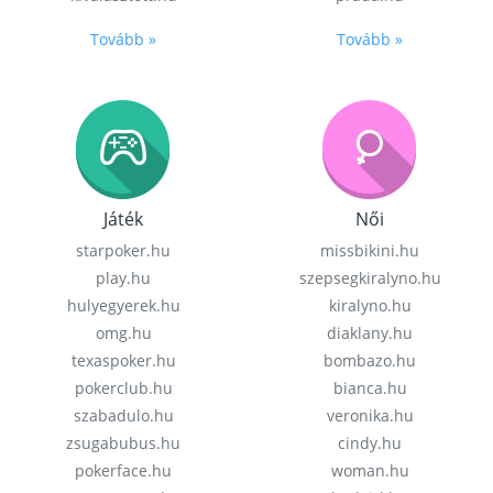
Tovább »
Tovább »
Játék
Női
starpoker.hu
missbikini.hu
play.hu
szepsegkiralyno.hu
hulyegyerek.hu
kiralyno.hu
omg.hu
diaklany.hu
texaspoker.hu
bombazo.hu
pokerclub.hu
bianca.hu
szabadulo.hu
veronika.hu
zsugabubus.hu
cindy.hu
pokerface.hu
woman.hu