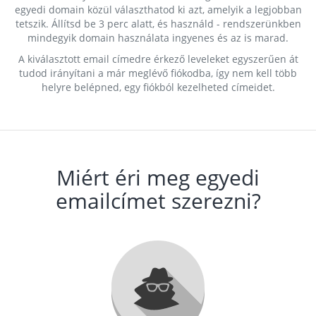
egyedi domain közül választhatod ki azt, amelyik a legjobban
tetszik. Állítsd be 3 perc alatt, és használd - rendszerünkben
mindegyik domain használata ingyenes és az is marad.
A kiválasztott email címedre érkező leveleket egyszerűen át
tudod irányítani a már meglévő fiókodba, így nem kell több
helyre belépned, egy fiókból kezelheted címeidet.
Miért éri meg egyedi
emailcímet szerezni?