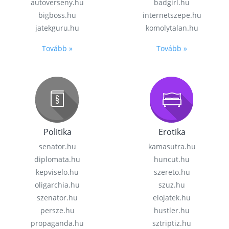
autoverseny.hu
badgirl.hu
bigboss.hu
internetszepe.hu
jatekguru.hu
komolytalan.hu
Tovább »
Tovább »
Politika
Erotika
senator.hu
kamasutra.hu
diplomata.hu
huncut.hu
kepviselo.hu
szereto.hu
oligarchia.hu
szuz.hu
szenator.hu
elojatek.hu
persze.hu
hustler.hu
propaganda.hu
sztriptiz.hu