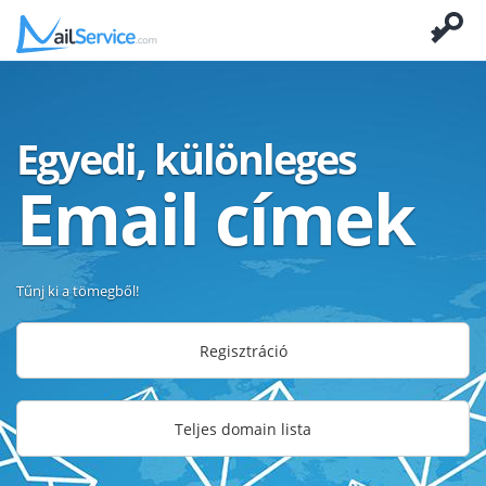
Egyedi, különleges
Email címek
Tűnj ki a tömegből!
Regisztráció
Teljes domain lista