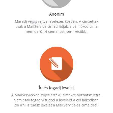
Anonim
Maradj végig rejtve levelezés közben. A címzettek
csak a MailService címed látják, a cél fiókod címe
nem derül ki sem most, sem később.
Írj és fogadj levelet
A MailService-en teljes értékű címeket hozhatsz létre.
Nem csak fogadni tudod a leveleid a cél fiókodban,
de írni is tudsz levelet a MailService-es címeidről.