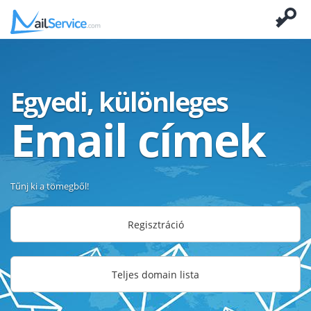
Egyedi, különleges
Email címek
Tűnj ki a tömegből!
Regisztráció
Teljes domain lista