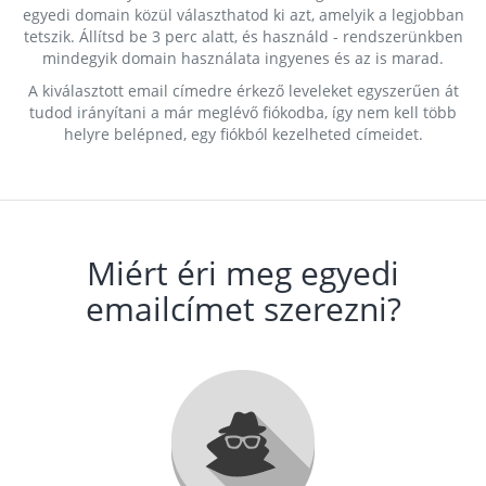
egyedi domain közül választhatod ki azt, amelyik a legjobban
tetszik. Állítsd be 3 perc alatt, és használd - rendszerünkben
mindegyik domain használata ingyenes és az is marad.
A kiválasztott email címedre érkező leveleket egyszerűen át
tudod irányítani a már meglévő fiókodba, így nem kell több
helyre belépned, egy fiókból kezelheted címeidet.
Miért éri meg egyedi
emailcímet szerezni?