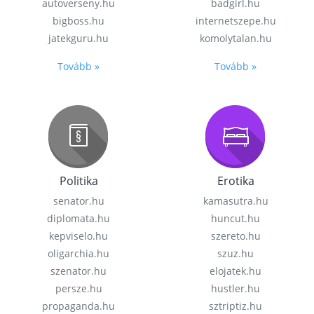
autoverseny.hu
badgirl.hu
bigboss.hu
internetszepe.hu
jatekguru.hu
komolytalan.hu
Tovább »
Tovább »
Politika
Erotika
senator.hu
kamasutra.hu
diplomata.hu
huncut.hu
kepviselo.hu
szereto.hu
oligarchia.hu
szuz.hu
szenator.hu
elojatek.hu
persze.hu
hustler.hu
propaganda.hu
sztriptiz.hu