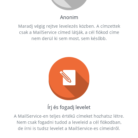
Anonim
Maradj végig rejtve levelezés közben. A címzettek
csak a MailService címed látják, a cél fiókod címe
nem derül ki sem most, sem később.
Írj és fogadj levelet
A MailService-en teljes értékű címeket hozhatsz létre.
Nem csak fogadni tudod a leveleid a cél fiókodban,
de írni is tudsz levelet a MailService-es címeidről.