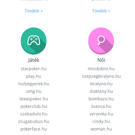
Tovább »
Tovább »
Játék
Női
starpoker.hu
missbikini.hu
play.hu
szepsegkiralyno.hu
hulyegyerek.hu
kiralyno.hu
omg.hu
diaklany.hu
texaspoker.hu
bombazo.hu
pokerclub.hu
bianca.hu
szabadulo.hu
veronika.hu
zsugabubus.hu
cindy.hu
pokerface.hu
woman.hu