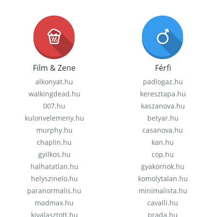
Film & Zene
Férfi
alkonyat.hu
padlogaz.hu
walkingdead.hu
keresztapa.hu
007.hu
kaszanova.hu
kulonvelemeny.hu
betyar.hu
murphy.hu
casanova.hu
chaplin.hu
kan.hu
gyilkos.hu
cop.hu
halhatatlan.hu
gyakornok.hu
helyszinelo.hu
komolytalan.hu
paranormalis.hu
minimalista.hu
madmax.hu
cavalli.hu
kivalasztott.hu
prada.hu