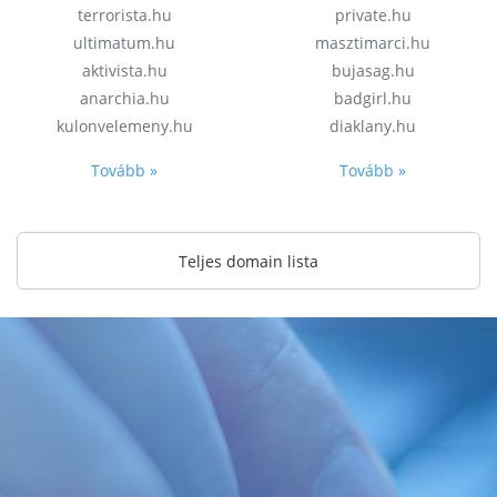
terrorista.hu
private.hu
ultimatum.hu
masztimarci.hu
aktivista.hu
bujasag.hu
anarchia.hu
badgirl.hu
kulonvelemeny.hu
diaklany.hu
Tovább »
Tovább »
Teljes domain lista