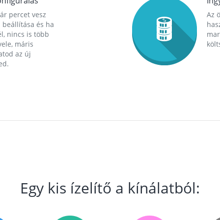
nfigurálás
Ing
ár percet vesz
Az 
 beállítása és ha
hasz
l, nincs is több
mara
ele, máris
költ
tod az új
ed.
Egy kis ízelítő a kínálatból: