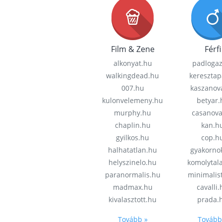
Film & Zene
Férfi
alkonyat.hu
padloga
walkingdead.hu
keresztap
007.hu
kaszanov
kulonvelemeny.hu
betyar.
murphy.hu
casanov
chaplin.hu
kan.h
gyilkos.hu
cop.h
halhatatlan.hu
gyakorno
helyszinelo.hu
komolytal
paranormalis.hu
minimalis
madmax.hu
cavalli
kivalasztott.hu
prada.
Tovább »
Tovább