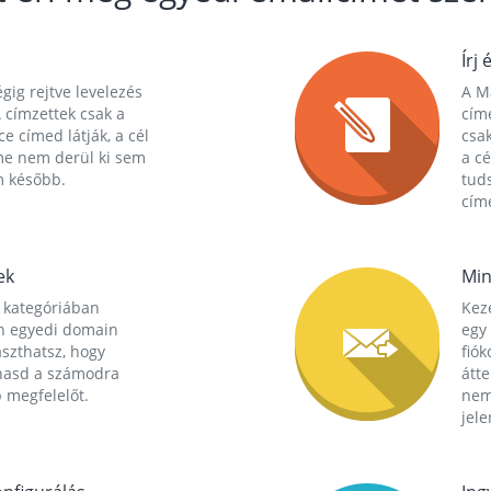
Írj 
gig rejtve levelezés
A Ma
 címzettek csak a
cím
ce címed látják, a cél
csak
me nem derül ki sem
a cé
m később.
tuds
címe
ek
Min
 kategóriában
Kez
n egyedi domain
egy 
aszthatsz, hogy
fió
hasd a számodra
átt
 megfelelőt.
nem
jele