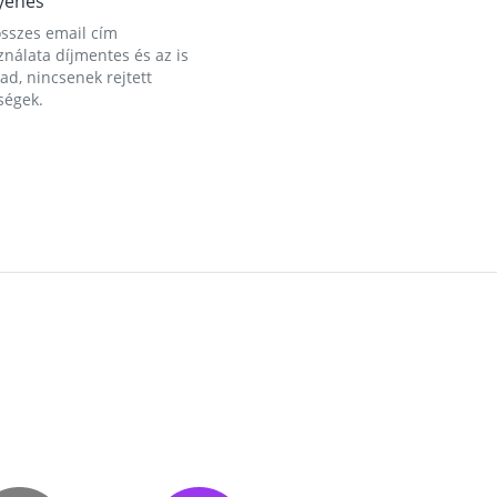
yenes
összes email cím
nálata díjmentes és az is
d, nincsenek rejtett
ségek.