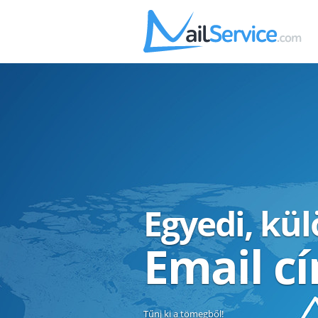
Egyedi, kü
Email c
Tűnj ki a tömegből!