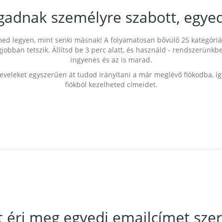
gadnak személyre szabott, egyed
címed legyen, mint senki másnak! A folyamatosan bővülő 25 kategóri
egjobban tetszik. Állítsd be 3 perc alatt, és használd - rendszerü
ingyenes és az is marad.
leveleket egyszerűen át tudod irányítani a már meglévő fiókodba, í
fiókból kezelheted címeidet.
t éri meg egyedi emailcímet szer