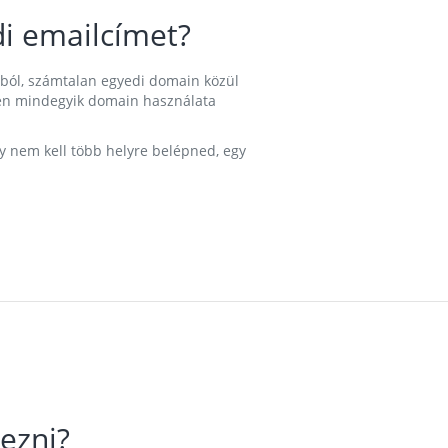
i emailcímet?
ából, számtalan egyedi domain közül
nkben mindegyik domain használata
gy nem kell több helyre belépned, egy
ezni?