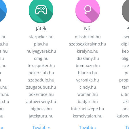
Játék
Női
P
z.hu
starpoker.hu
missbikini.hu
se
a.hu
play.hu
szepsegkiralyno.hu
dip
a.hu
hulyegyerek.hu
kiralyno.hu
kep
hu
omg.hu
diaklany.hu
oli
a.hu
texaspoker.hu
bombazo.hu
sz
u
pokerclub.hu
bianca.hu
pe
u
szabadulo.hu
veronika.hu
prop
k.hu
zsugabubus.hu
cindy.hu
ter
an.hu
pokerface.hu
woman.hu
ult
ta.hu
autoverseny.hu
badgirl.hu
akt
.hu
bigboss.hu
internetszepe.hu
an
hu
jatekguru.hu
komolytalan.hu
kulon
 »
Tovább »
Tovább »
T