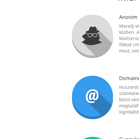
Anonim
Maradj vé
közben. A
MailServi
fiókod cí
most, se
Domain
Huszonöt
számtala
közül vál
megtalál
leginkább