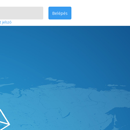
Belépés
t jelszó