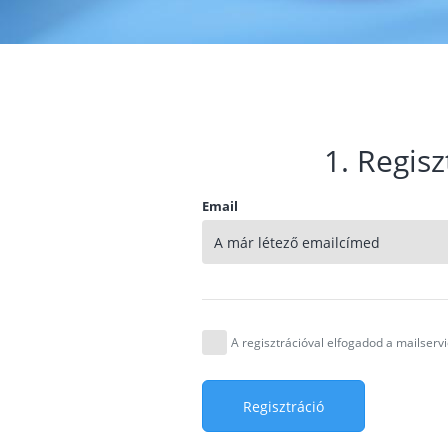
1. Regisz
Email
A regisztrációval elfogadod a mailser
Regisztráció