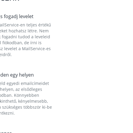
és fogadj levelet
ilService-en teljes értékű
eket hozhatsz létre. Nem
 fogadni tudod a leveleid
l fiókodban, de írni is
z levelet a MailService-es
idről.
den egy helyen
eld egyedi emailcímeidet
helyen, az elsődleges
kodban. Könnyebben
ekinthető, kényelmesebb,
 szükséges többször ki-be
ntkezni.