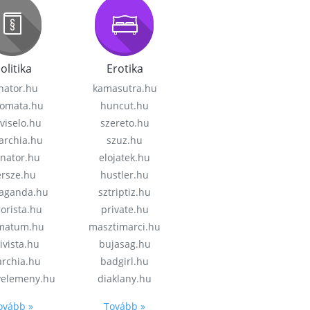
olitika
Erotika
nator.hu
kamasutra.hu
lomata.hu
huncut.hu
viselo.hu
szereto.hu
garchia.hu
szuz.hu
enator.hu
elojatek.hu
rsze.hu
hustler.hu
aganda.hu
sztriptiz.hu
rorista.hu
private.hu
imatum.hu
masztimarci.hu
ivista.hu
bujasag.hu
archia.hu
badgirl.hu
velemeny.hu
diaklany.hu
ovább »
Tovább »