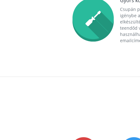
Gyors ko
Csupán p
igénybe a
elkészülté
teendőd v
használha
emailcím