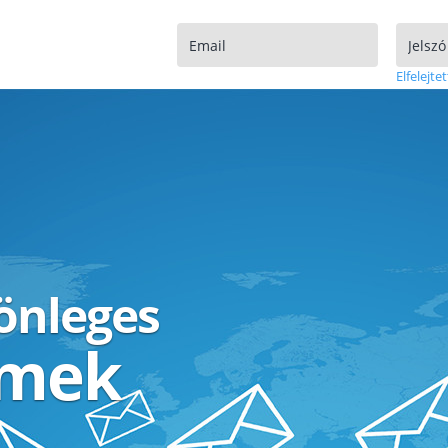
Elfelejtet
lönleges
ímek