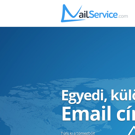
Egyedi, kü
Email c
Tűnj ki a tömegből!