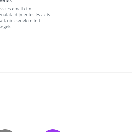
yenes
összes email cím
nálata díjmentes és az is
d, nincsenek rejtett
ségek.