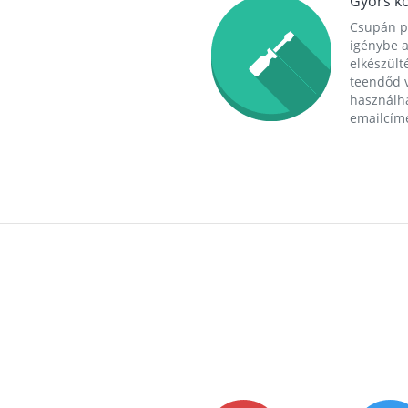
Gyors ko
Csupán p
igénybe a
elkészülté
teendőd v
használha
emailcím