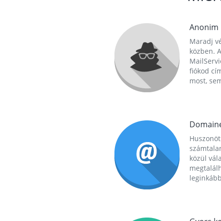
Anonim
Maradj vé
közben. A
MailServi
fiókod cí
most, se
Domain
Huszonöt
számtala
közül vál
megtalál
leginkább