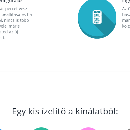
nfigurálás
Ing
ár percet vesz
Az 
 beállítása és ha
hasz
l, nincs is több
mara
ele, máris
költ
tod az új
ed.
Egy kis ízelítő a kínálatból: