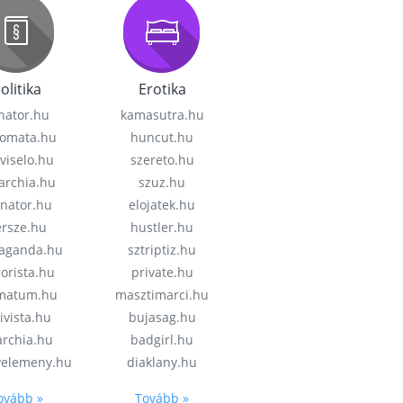
olitika
Erotika
nator.hu
kamasutra.hu
lomata.hu
huncut.hu
viselo.hu
szereto.hu
garchia.hu
szuz.hu
enator.hu
elojatek.hu
rsze.hu
hustler.hu
aganda.hu
sztriptiz.hu
rorista.hu
private.hu
imatum.hu
masztimarci.hu
ivista.hu
bujasag.hu
archia.hu
badgirl.hu
velemeny.hu
diaklany.hu
ovább »
Tovább »