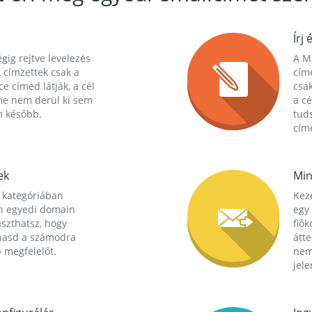
Írj 
gig rejtve levelezés
A Ma
 címzettek csak a
cím
ce címed látják, a cél
csak
me nem derül ki sem
a cé
m később.
tuds
címe
ek
Min
 kategóriában
Kez
n egyedi domain
egy 
aszthatsz, hogy
fió
hasd a számodra
átt
 megfelelőt.
nem
jele