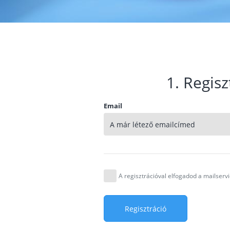
1. Regisz
Email
A regisztrációval elfogadod a mailser
Regisztráció