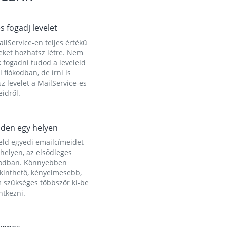
és fogadj levelet
ilService-en teljes értékű
eket hozhatsz létre. Nem
 fogadni tudod a leveleid
l fiókodban, de írni is
z levelet a MailService-es
idről.
den egy helyen
eld egyedi emailcímeidet
helyen, az elsődleges
kodban. Könnyebben
ekinthető, kényelmesebb,
 szükséges többször ki-be
ntkezni.