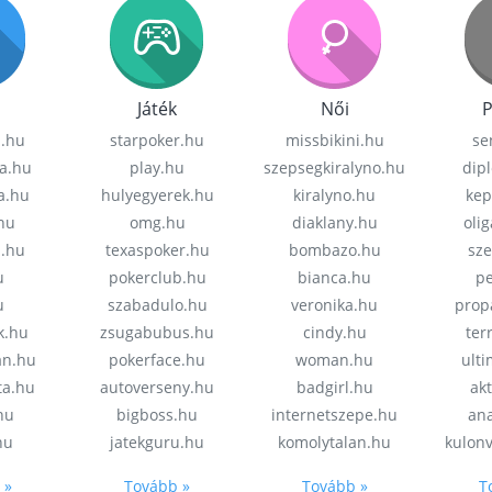
Játék
Női
P
z.hu
starpoker.hu
missbikini.hu
se
a.hu
play.hu
szepsegkiralyno.hu
dip
a.hu
hulyegyerek.hu
kiralyno.hu
kep
hu
omg.hu
diaklany.hu
oli
a.hu
texaspoker.hu
bombazo.hu
sz
u
pokerclub.hu
bianca.hu
pe
u
szabadulo.hu
veronika.hu
prop
k.hu
zsugabubus.hu
cindy.hu
ter
an.hu
pokerface.hu
woman.hu
ult
ta.hu
autoverseny.hu
badgirl.hu
akt
.hu
bigboss.hu
internetszepe.hu
an
hu
jatekguru.hu
komolytalan.hu
kulon
 »
Tovább »
Tovább »
T