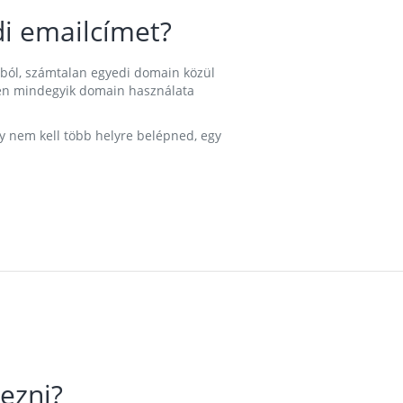
i emailcímet?
ából, számtalan egyedi domain közül
nkben mindegyik domain használata
gy nem kell több helyre belépned, egy
ezni?