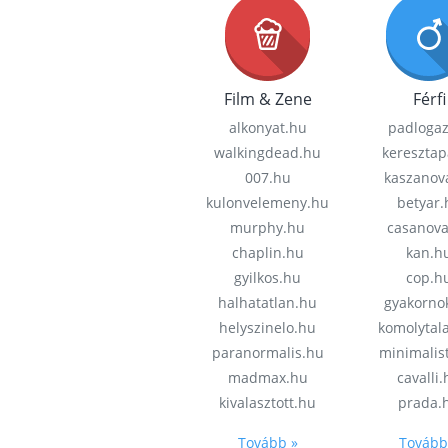
Film & Zene
Férfi
alkonyat.hu
padloga
walkingdead.hu
keresztap
007.hu
kaszanov
kulonvelemeny.hu
betyar.
murphy.hu
casanov
chaplin.hu
kan.h
gyilkos.hu
cop.h
halhatatlan.hu
gyakorno
helyszinelo.hu
komolytal
paranormalis.hu
minimalis
madmax.hu
cavalli
kivalasztott.hu
prada.
Tovább »
Tovább