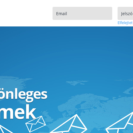
Elfelejtet
lönleges
ímek