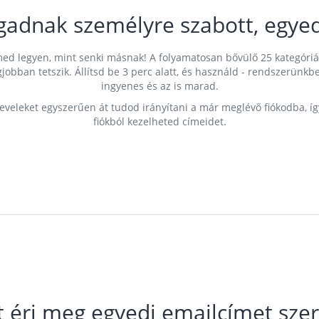
gadnak személyre szabott, egyed
címed legyen, mint senki másnak! A folyamatosan bővülő 25 kategóri
egjobban tetszik. Állítsd be 3 perc alatt, és használd - rendszerü
ingyenes és az is marad.
leveleket egyszerűen át tudod irányítani a már meglévő fiókodba, í
fiókból kezelheted címeidet.
t éri meg egyedi emailcímet szer