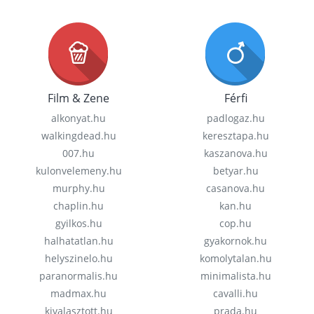
Film & Zene
Férfi
alkonyat.hu
padlogaz.hu
walkingdead.hu
keresztapa.hu
007.hu
kaszanova.hu
kulonvelemeny.hu
betyar.hu
murphy.hu
casanova.hu
chaplin.hu
kan.hu
gyilkos.hu
cop.hu
halhatatlan.hu
gyakornok.hu
helyszinelo.hu
komolytalan.hu
paranormalis.hu
minimalista.hu
madmax.hu
cavalli.hu
kivalasztott.hu
prada.hu