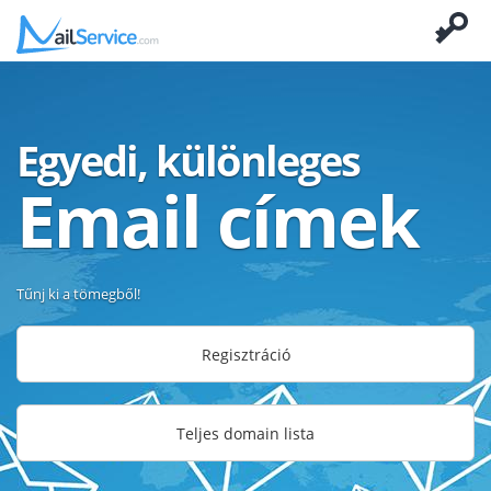
Egyedi, különleges
Email címek
Tűnj ki a tömegből!
Regisztráció
Teljes domain lista