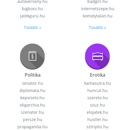
autoverseny.hu
badgirl.hu
bigboss.hu
internetszepe.hu
jatekguru.hu
komolytalan.hu
Tovább »
Tovább »
Politika
Erotika
senator.hu
kamasutra.hu
diplomata.hu
huncut.hu
kepviselo.hu
szereto.hu
oligarchia.hu
szuz.hu
szenator.hu
elojatek.hu
persze.hu
hustler.hu
propaganda.hu
sztriptiz.hu