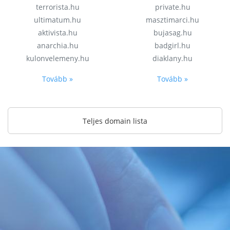
terrorista.hu
private.hu
ultimatum.hu
masztimarci.hu
aktivista.hu
bujasag.hu
anarchia.hu
badgirl.hu
kulonvelemeny.hu
diaklany.hu
Tovább »
Tovább »
Teljes domain lista