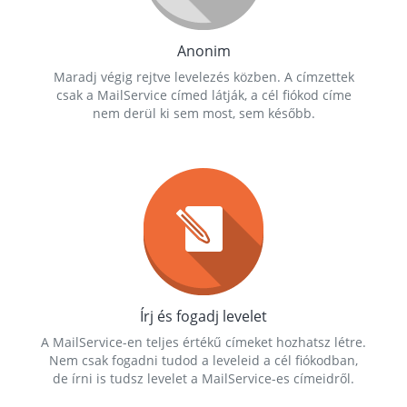
Anonim
Maradj végig rejtve levelezés közben. A címzettek
csak a MailService címed látják, a cél fiókod címe
nem derül ki sem most, sem később.
Írj és fogadj levelet
A MailService-en teljes értékű címeket hozhatsz létre.
Nem csak fogadni tudod a leveleid a cél fiókodban,
de írni is tudsz levelet a MailService-es címeidről.