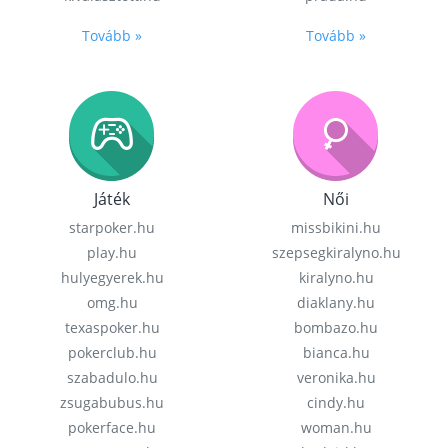
Tovább »
Tovább »
Játék
Női
starpoker.hu
missbikini.hu
play.hu
szepsegkiralyno.hu
hulyegyerek.hu
kiralyno.hu
omg.hu
diaklany.hu
texaspoker.hu
bombazo.hu
pokerclub.hu
bianca.hu
szabadulo.hu
veronika.hu
zsugabubus.hu
cindy.hu
pokerface.hu
woman.hu