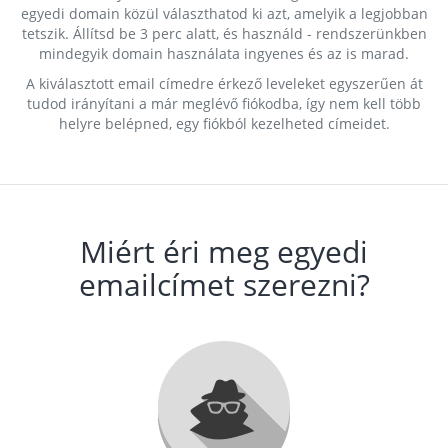
egyedi domain közül választhatod ki azt, amelyik a legjobban
tetszik. Állítsd be 3 perc alatt, és használd - rendszerünkben
mindegyik domain használata ingyenes és az is marad.
A kiválasztott email címedre érkező leveleket egyszerűen át
tudod irányítani a már meglévő fiókodba, így nem kell több
helyre belépned, egy fiókból kezelheted címeidet.
Miért éri meg egyedi
emailcímet szerezni?