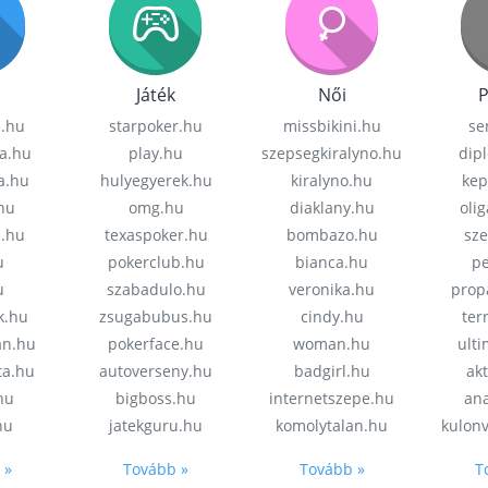
Játék
Női
P
z.hu
starpoker.hu
missbikini.hu
se
a.hu
play.hu
szepsegkiralyno.hu
dip
a.hu
hulyegyerek.hu
kiralyno.hu
kep
hu
omg.hu
diaklany.hu
oli
a.hu
texaspoker.hu
bombazo.hu
sz
u
pokerclub.hu
bianca.hu
pe
u
szabadulo.hu
veronika.hu
prop
k.hu
zsugabubus.hu
cindy.hu
ter
an.hu
pokerface.hu
woman.hu
ult
ta.hu
autoverseny.hu
badgirl.hu
akt
.hu
bigboss.hu
internetszepe.hu
an
hu
jatekguru.hu
komolytalan.hu
kulon
 »
Tovább »
Tovább »
T