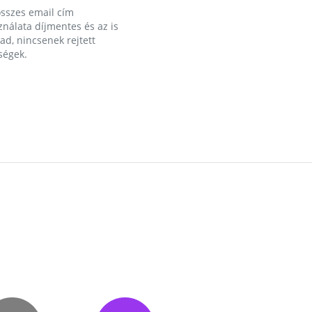
összes email cím
nálata díjmentes és az is
d, nincsenek rejtett
ségek.