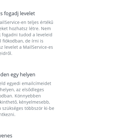
és fogadj levelet
ilService-en teljes értékű
eket hozhatsz létre. Nem
 fogadni tudod a leveleid
l fiókodban, de írni is
z levelet a MailService-es
idről.
den egy helyen
eld egyedi emailcímeidet
helyen, az elsődleges
kodban. Könnyebben
ekinthető, kényelmesebb,
 szükséges többször ki-be
ntkezni.
yenes