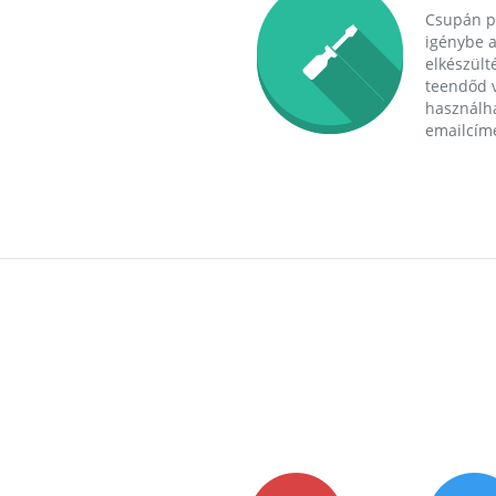
Csupán p
igénybe a
elkészülté
teendőd v
használha
emailcím