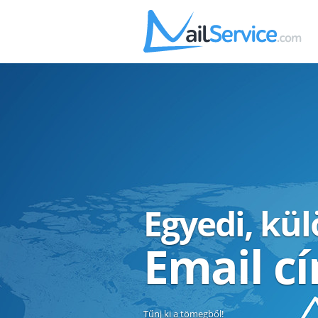
Egyedi, kü
Email c
Tűnj ki a tömegből!