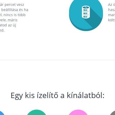
ár percet vesz
Az 
 beállítása és ha
hasz
l, nincs is több
mara
ele, máris
költ
tod az új
ed.
Egy kis ízelítő a kínálatból: