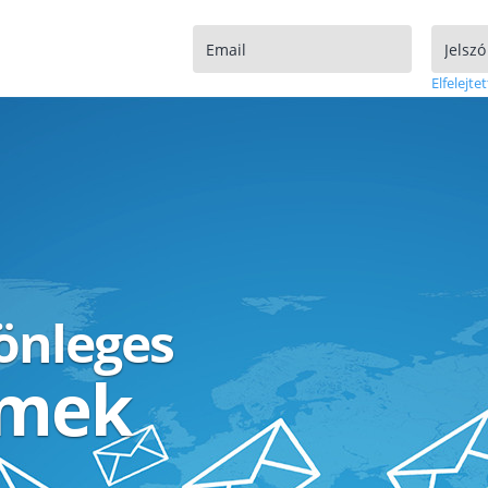
Elfelejtet
lönleges
ímek