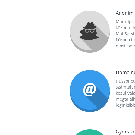
Anonim
Maradj vé
közben. A
MailServi
fiókod cí
most, se
Domain
Huszonöt
számtala
közül vál
megtalál
leginkább
Gyors ko