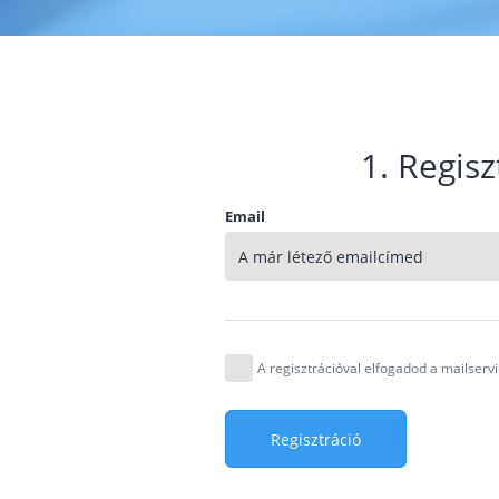
1. Regisz
Email
A regisztrációval elfogadod a mailser
Regisztráció