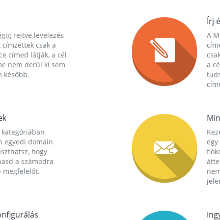
Írj 
gig rejtve levelezés
A Ma
 címzettek csak a
cím
ce címed látják, a cél
csak
me nem derül ki sem
a cé
m később.
tuds
címe
ek
Min
 kategóriában
Kez
n egyedi domain
egy 
aszthatsz, hogy
fió
hasd a számodra
átt
 megfelelőt.
nem
jele
nfigurálás
Ing