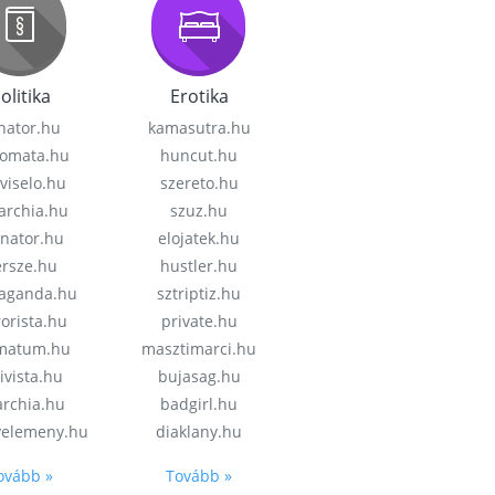
olitika
Erotika
nator.hu
kamasutra.hu
lomata.hu
huncut.hu
viselo.hu
szereto.hu
garchia.hu
szuz.hu
enator.hu
elojatek.hu
rsze.hu
hustler.hu
aganda.hu
sztriptiz.hu
rorista.hu
private.hu
imatum.hu
masztimarci.hu
ivista.hu
bujasag.hu
archia.hu
badgirl.hu
velemeny.hu
diaklany.hu
ovább »
Tovább »