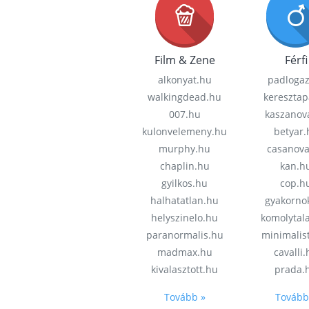
Film & Zene
Férfi
alkonyat.hu
padloga
walkingdead.hu
keresztap
007.hu
kaszanov
kulonvelemeny.hu
betyar.
murphy.hu
casanov
chaplin.hu
kan.h
gyilkos.hu
cop.h
halhatatlan.hu
gyakorno
helyszinelo.hu
komolytal
paranormalis.hu
minimalis
madmax.hu
cavalli
kivalasztott.hu
prada.
Tovább »
Tovább