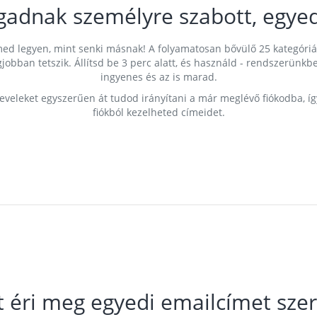
gadnak személyre szabott, egyed
címed legyen, mint senki másnak! A folyamatosan bővülő 25 kategóri
egjobban tetszik. Állítsd be 3 perc alatt, és használd - rendszerü
ingyenes és az is marad.
leveleket egyszerűen át tudod irányítani a már meglévő fiókodba, í
fiókból kezelheted címeidet.
t éri meg egyedi emailcímet szer