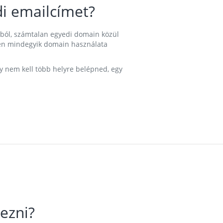
i emailcímet?
ából, számtalan egyedi domain közül
nkben mindegyik domain használata
gy nem kell több helyre belépned, egy
ezni?