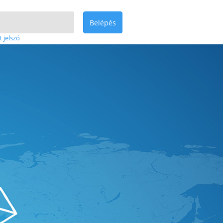
Belépés
t jelszó