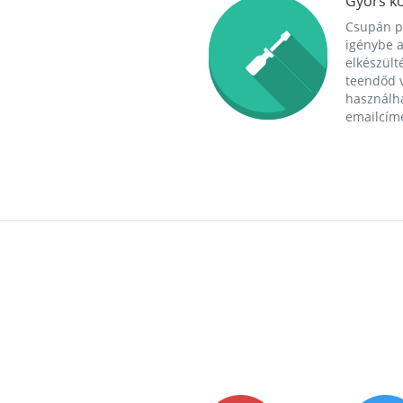
Gyors ko
Csupán p
igénybe a
elkészülté
teendőd v
használha
emailcím