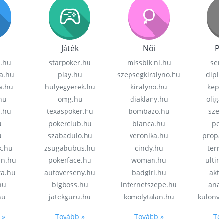
Játék
Női
P
z.hu
starpoker.hu
missbikini.hu
se
a.hu
play.hu
szepsegkiralyno.hu
dip
a.hu
hulyegyerek.hu
kiralyno.hu
kep
hu
omg.hu
diaklany.hu
oli
a.hu
texaspoker.hu
bombazo.hu
sz
u
pokerclub.hu
bianca.hu
pe
u
szabadulo.hu
veronika.hu
prop
k.hu
zsugabubus.hu
cindy.hu
ter
an.hu
pokerface.hu
woman.hu
ult
ta.hu
autoverseny.hu
badgirl.hu
akt
.hu
bigboss.hu
internetszepe.hu
an
hu
jatekguru.hu
komolytalan.hu
kulon
 »
Tovább »
Tovább »
T