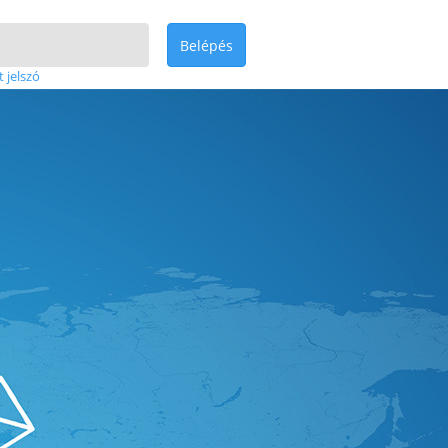
Belépés
t jelszó