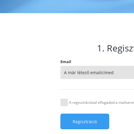
1. Regisz
Email
A regisztrációval elfogadod a mailser
Regisztráció