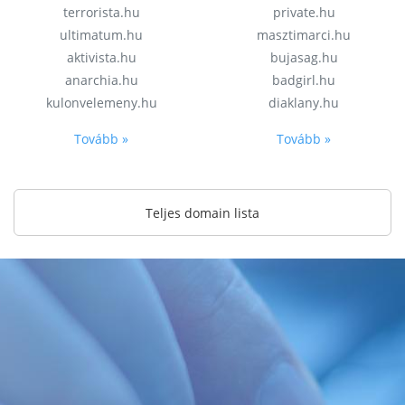
terrorista.hu
private.hu
ultimatum.hu
masztimarci.hu
aktivista.hu
bujasag.hu
anarchia.hu
badgirl.hu
kulonvelemeny.hu
diaklany.hu
Tovább »
Tovább »
Teljes domain lista