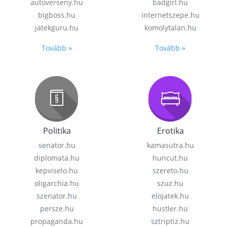
autoverseny.hu
badgirl.hu
bigboss.hu
internetszepe.hu
jatekguru.hu
komolytalan.hu
Tovább »
Tovább »
Politika
Erotika
senator.hu
kamasutra.hu
diplomata.hu
huncut.hu
kepviselo.hu
szereto.hu
oligarchia.hu
szuz.hu
szenator.hu
elojatek.hu
persze.hu
hustler.hu
propaganda.hu
sztriptiz.hu