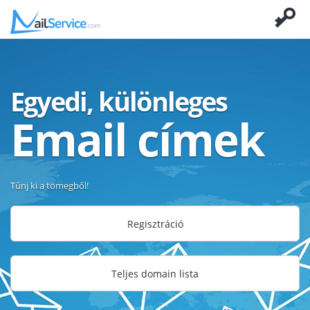
Egyedi, különleges
Email címek
Tűnj ki a tömegből!
Regisztráció
Teljes domain lista