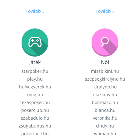
Tovább »
Tovább »
Játék
Női
starpoker.hu
missbikini.hu
play.hu
szepsegkiralyno.hu
hulyegyerek.hu
kiralyno.hu
omg.hu
diaklany.hu
texaspoker.hu
bombazo.hu
pokerclub.hu
bianca.hu
szabadulo.hu
veronika.hu
zsugabubus.hu
cindy.hu
pokerface.hu
woman.hu