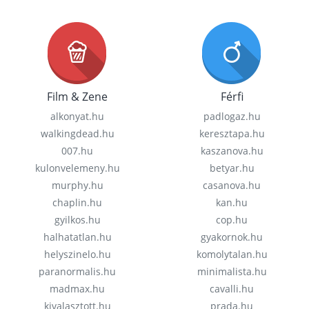
Film & Zene
Férfi
alkonyat.hu
padlogaz.hu
walkingdead.hu
keresztapa.hu
007.hu
kaszanova.hu
kulonvelemeny.hu
betyar.hu
murphy.hu
casanova.hu
chaplin.hu
kan.hu
gyilkos.hu
cop.hu
halhatatlan.hu
gyakornok.hu
helyszinelo.hu
komolytalan.hu
paranormalis.hu
minimalista.hu
madmax.hu
cavalli.hu
kivalasztott.hu
prada.hu