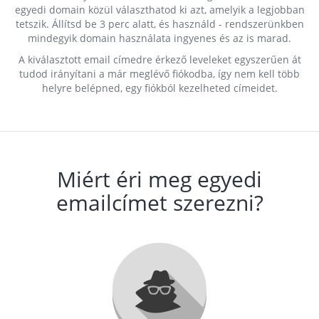
egyedi domain közül választhatod ki azt, amelyik a legjobban
tetszik. Állítsd be 3 perc alatt, és használd - rendszerünkben
mindegyik domain használata ingyenes és az is marad.
A kiválasztott email címedre érkező leveleket egyszerűen át
tudod irányítani a már meglévő fiókodba, így nem kell több
helyre belépned, egy fiókból kezelheted címeidet.
Miért éri meg egyedi
emailcímet szerezni?