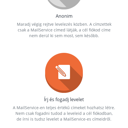
Anonim
Maradj végig rejtve levelezés közben. A címzettek
csak a MailService címed látják, a cél fiókod címe
nem derül ki sem most, sem később.
Írj és fogadj levelet
A MailService-en teljes értékű címeket hozhatsz létre.
Nem csak fogadni tudod a leveleid a cél fiókodban,
de írni is tudsz levelet a MailService-es címeidről.