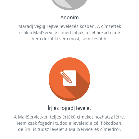
Anonim
Maradj végig rejtve levelezés közben. A címzettek
csak a MailService címed látják, a cél fiókod címe
nem derül ki sem most, sem később.
Írj és fogadj levelet
A MailService-en teljes értékű címeket hozhatsz létre.
Nem csak fogadni tudod a leveleid a cél fiókodban,
de írni is tudsz levelet a MailService-es címeidről.