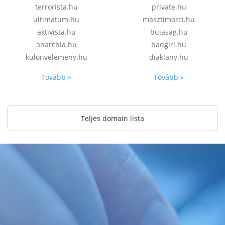
terrorista.hu
private.hu
ultimatum.hu
masztimarci.hu
aktivista.hu
bujasag.hu
anarchia.hu
badgirl.hu
kulonvelemeny.hu
diaklany.hu
Tovább »
Tovább »
Teljes domain lista