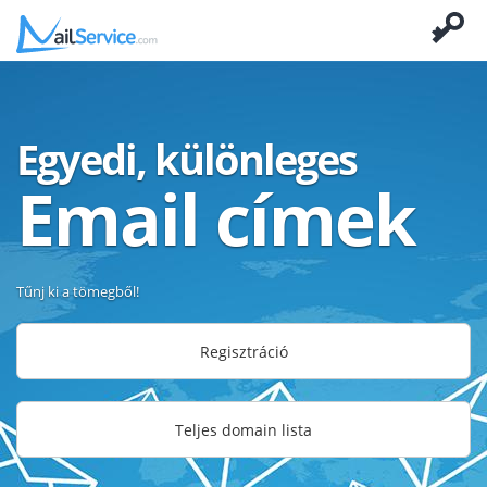
Egyedi, különleges
Email címek
Tűnj ki a tömegből!
Regisztráció
Teljes domain lista