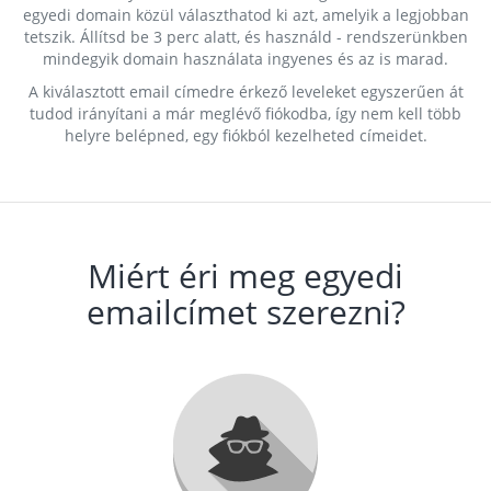
egyedi domain közül választhatod ki azt, amelyik a legjobban
tetszik. Állítsd be 3 perc alatt, és használd - rendszerünkben
mindegyik domain használata ingyenes és az is marad.
A kiválasztott email címedre érkező leveleket egyszerűen át
tudod irányítani a már meglévő fiókodba, így nem kell több
helyre belépned, egy fiókból kezelheted címeidet.
Miért éri meg egyedi
emailcímet szerezni?