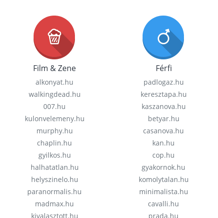
Film & Zene
Férfi
alkonyat.hu
padlogaz.hu
walkingdead.hu
keresztapa.hu
007.hu
kaszanova.hu
kulonvelemeny.hu
betyar.hu
murphy.hu
casanova.hu
chaplin.hu
kan.hu
gyilkos.hu
cop.hu
halhatatlan.hu
gyakornok.hu
helyszinelo.hu
komolytalan.hu
paranormalis.hu
minimalista.hu
madmax.hu
cavalli.hu
kivalasztott.hu
prada.hu