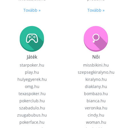
Tovább »
Tovább »
Játék
Női
starpoker.hu
missbikini.hu
play.hu
szepsegkiralyno.hu
hulyegyerek.hu
kiralyno.hu
omg.hu
diaklany.hu
texaspoker.hu
bombazo.hu
pokerclub.hu
bianca.hu
szabadulo.hu
veronika.hu
zsugabubus.hu
cindy.hu
pokerface.hu
woman.hu