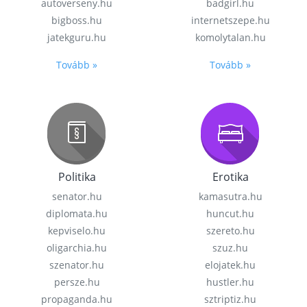
autoverseny.hu
badgirl.hu
bigboss.hu
internetszepe.hu
jatekguru.hu
komolytalan.hu
Tovább »
Tovább »
Politika
Erotika
senator.hu
kamasutra.hu
diplomata.hu
huncut.hu
kepviselo.hu
szereto.hu
oligarchia.hu
szuz.hu
szenator.hu
elojatek.hu
persze.hu
hustler.hu
propaganda.hu
sztriptiz.hu