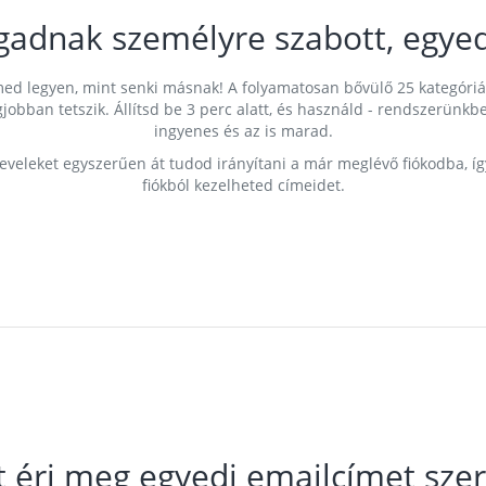
gadnak személyre szabott, egyed
címed legyen, mint senki másnak! A folyamatosan bővülő 25 kategóri
egjobban tetszik. Állítsd be 3 perc alatt, és használd - rendszerü
ingyenes és az is marad.
leveleket egyszerűen át tudod irányítani a már meglévő fiókodba, í
fiókból kezelheted címeidet.
t éri meg egyedi emailcímet szer