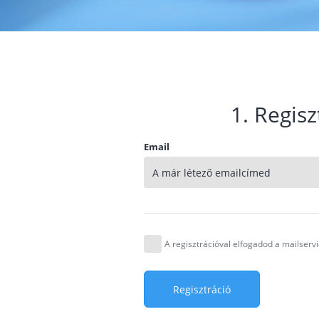
1. Regisz
Email
A regisztrációval elfogadod a mailser
Regisztráció