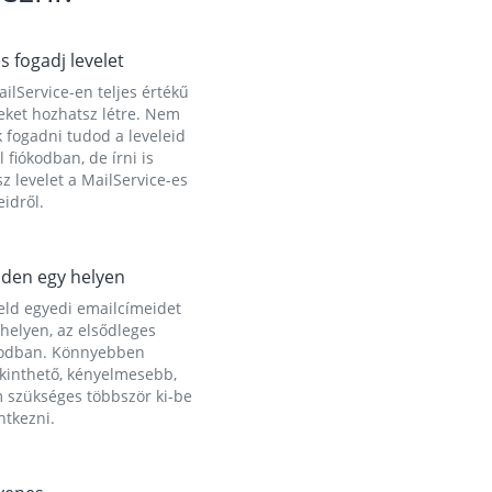
és fogadj levelet
ilService-en teljes értékű
eket hozhatsz létre. Nem
 fogadni tudod a leveleid
l fiókodban, de írni is
z levelet a MailService-es
idről.
den egy helyen
eld egyedi emailcímeidet
helyen, az elsődleges
kodban. Könnyebben
ekinthető, kényelmesebb,
 szükséges többször ki-be
ntkezni.