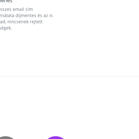
yenes
összes email cím
nálata díjmentes és az is
d, nincsenek rejtett
ségek.