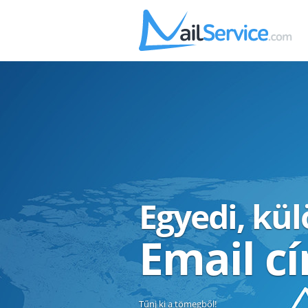
Egyedi, kü
Email c
Tűnj ki a tömegből!