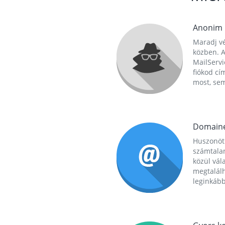
Anonim
Maradj vé
közben. A
MailServi
fiókod cí
most, se
Domain
Huszonöt
számtala
közül vál
megtalál
leginkább