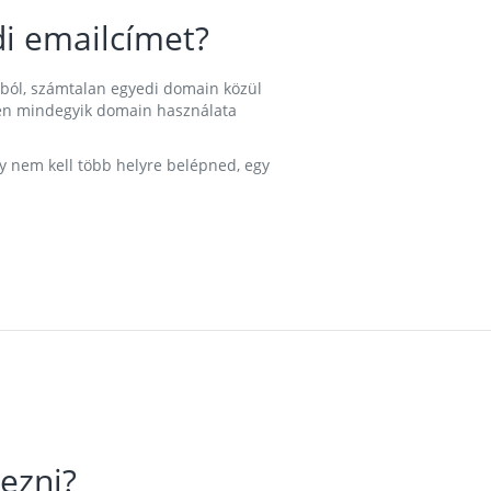
i emailcímet?
ából, számtalan egyedi domain közül
nkben mindegyik domain használata
gy nem kell több helyre belépned, egy
ezni?