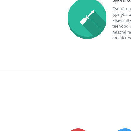
Gyors ko
Csupán p
igénybe a
elkészülté
teendőd v
használha
emailcím