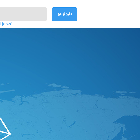
Belépés
t jelszó