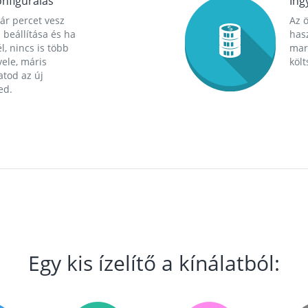
nfigurálás
Ing
ár percet vesz
Az 
 beállítása és ha
hasz
l, nincs is több
mara
ele, máris
költ
tod az új
ed.
Egy kis ízelítő a kínálatból: