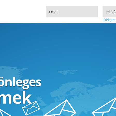
Elfelejtet
lönleges
ímek