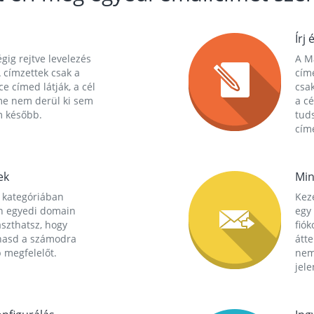
Írj 
gig rejtve levelezés
A Ma
 címzettek csak a
cím
ce címed látják, a cél
csak
me nem derül ki sem
a cé
m később.
tuds
címe
ek
Min
 kategóriában
Kez
n egyedi domain
egy 
aszthatsz, hogy
fió
hasd a számodra
átt
 megfelelőt.
nem
jele