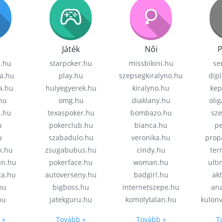
Játék
Női
P
z.hu
starpoker.hu
missbikini.hu
se
a.hu
play.hu
szepsegkiralyno.hu
dip
a.hu
hulyegyerek.hu
kiralyno.hu
kep
hu
omg.hu
diaklany.hu
oli
a.hu
texaspoker.hu
bombazo.hu
sz
u
pokerclub.hu
bianca.hu
pe
u
szabadulo.hu
veronika.hu
prop
k.hu
zsugabubus.hu
cindy.hu
ter
an.hu
pokerface.hu
woman.hu
ult
ta.hu
autoverseny.hu
badgirl.hu
akt
.hu
bigboss.hu
internetszepe.hu
an
hu
jatekguru.hu
komolytalan.hu
kulon
 »
Tovább »
Tovább »
T