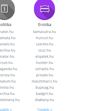
olitika
Erotika
nator.hu
kamasutra.hu
lomata.hu
huncut.hu
viselo.hu
szereto.hu
garchia.hu
szuz.hu
enator.hu
elojatek.hu
rsze.hu
hustler.hu
aganda.hu
sztriptiz.hu
rorista.hu
private.hu
imatum.hu
masztimarci.hu
ivista.hu
bujasag.hu
archia.hu
badgirl.hu
velemeny.hu
diaklany.hu
ovább »
Tovább »