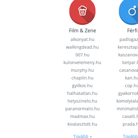
Film & Zene
Férfi
alkonyat.hu
padloga
walkingdead.hu
keresztap
007.hu
kaszanov
kulonvelemeny.hu
betyar.
murphy.hu
casanov
chaplin.hu
kan.h
gyilkos.hu
cop.h
halhatatlan.hu
gyakorno
helyszinelo.hu
komolytal
paranormalis.hu
minimalis
madmax.hu
cavalli
kivalasztott.hu
prada.
Tovább »
Tovább