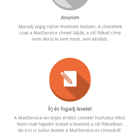
Anonim
Maradj végig rejtve levelezés közben. A címzettek
csak a MailService címed látják, a cél fiókod címe
nem derül ki sem most, sem később.
Írj és fogadj levelet
A MailService-en teljes értékű címeket hozhatsz létre.
Nem csak fogadni tudod a leveleid a cél fiókodban,
de írni is tudsz levelet a MailService-es címeidről.