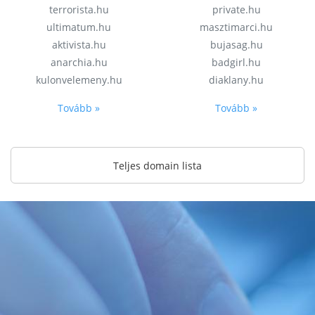
terrorista.hu
private.hu
ultimatum.hu
masztimarci.hu
aktivista.hu
bujasag.hu
anarchia.hu
badgirl.hu
kulonvelemeny.hu
diaklany.hu
Tovább »
Tovább »
Teljes domain lista