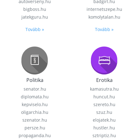
autoverseny.hu
badgirl.hu
bigboss.hu
internetszepe.hu
jatekguru.hu
komolytalan.hu
Tovább »
Tovább »
Politika
Erotika
senator.hu
kamasutra.hu
diplomata.hu
huncut.hu
kepviselo.hu
szereto.hu
oligarchia.hu
szuz.hu
szenator.hu
elojatek.hu
persze.hu
hustler.hu
propaganda.hu
sztriptiz.hu