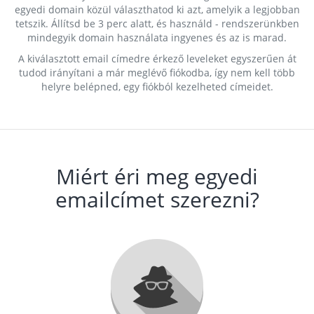
egyedi domain közül választhatod ki azt, amelyik a legjobban
tetszik. Állítsd be 3 perc alatt, és használd - rendszerünkben
mindegyik domain használata ingyenes és az is marad.
A kiválasztott email címedre érkező leveleket egyszerűen át
tudod irányítani a már meglévő fiókodba, így nem kell több
helyre belépned, egy fiókból kezelheted címeidet.
Miért éri meg egyedi
emailcímet szerezni?