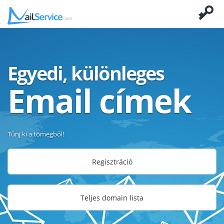
Egyedi, különleges
Email címek
Tűnj ki a tömegből!
Regisztráció
Teljes domain lista