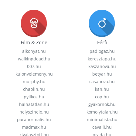
Film & Zene
Férfi
alkonyat.hu
padlogaz.hu
walkingdead.hu
keresztapa.hu
007.hu
kaszanova.hu
kulonvelemeny.hu
betyar.hu
murphy.hu
casanova.hu
chaplin.hu
kan.hu
gyilkos.hu
cop.hu
halhatatlan.hu
gyakornok.hu
helyszinelo.hu
komolytalan.hu
paranormalis.hu
minimalista.hu
madmax.hu
cavalli.hu
kivalasztott.hu
prada.hu