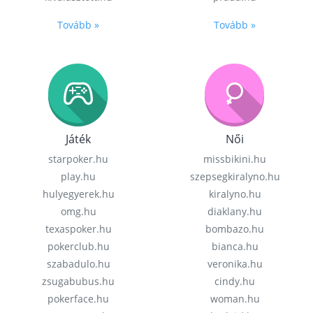
Tovább »
Tovább »
Játék
Női
starpoker.hu
missbikini.hu
play.hu
szepsegkiralyno.hu
hulyegyerek.hu
kiralyno.hu
omg.hu
diaklany.hu
texaspoker.hu
bombazo.hu
pokerclub.hu
bianca.hu
szabadulo.hu
veronika.hu
zsugabubus.hu
cindy.hu
pokerface.hu
woman.hu