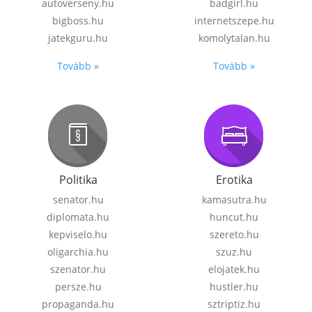
autoverseny.hu
badgirl.hu
bigboss.hu
internetszepe.hu
jatekguru.hu
komolytalan.hu
Tovább »
Tovább »
Politika
Erotika
senator.hu
kamasutra.hu
diplomata.hu
huncut.hu
kepviselo.hu
szereto.hu
oligarchia.hu
szuz.hu
szenator.hu
elojatek.hu
persze.hu
hustler.hu
propaganda.hu
sztriptiz.hu