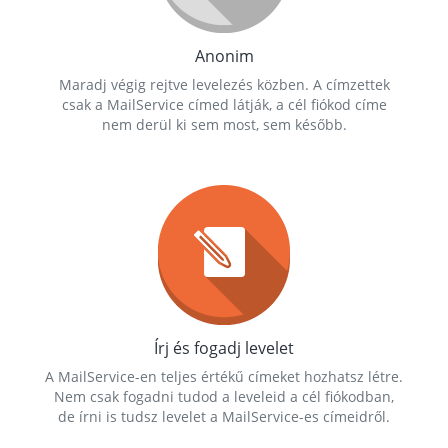
Anonim
Maradj végig rejtve levelezés közben. A címzettek
csak a MailService címed látják, a cél fiókod címe
nem derül ki sem most, sem később.
Írj és fogadj levelet
A MailService-en teljes értékű címeket hozhatsz létre.
Nem csak fogadni tudod a leveleid a cél fiókodban,
de írni is tudsz levelet a MailService-es címeidről.