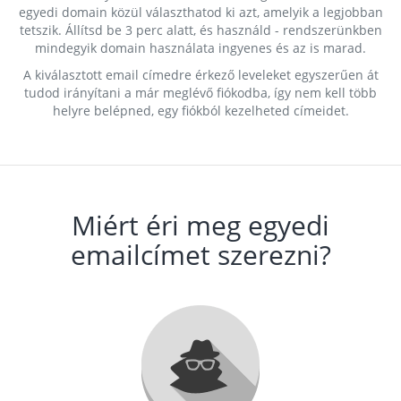
egyedi domain közül választhatod ki azt, amelyik a legjobban
tetszik. Állítsd be 3 perc alatt, és használd - rendszerünkben
mindegyik domain használata ingyenes és az is marad.
A kiválasztott email címedre érkező leveleket egyszerűen át
tudod irányítani a már meglévő fiókodba, így nem kell több
helyre belépned, egy fiókból kezelheted címeidet.
Miért éri meg egyedi
emailcímet szerezni?