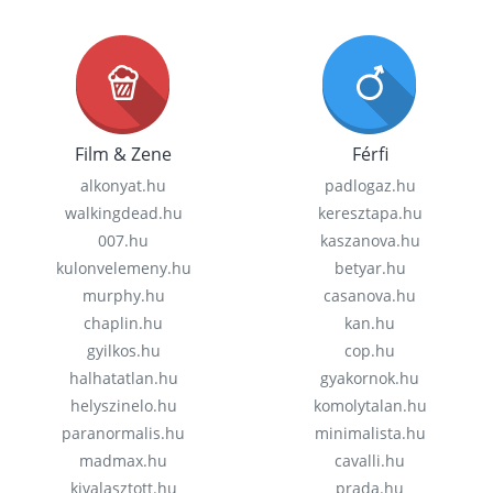
Film & Zene
Férfi
alkonyat.hu
padlogaz.hu
walkingdead.hu
keresztapa.hu
007.hu
kaszanova.hu
kulonvelemeny.hu
betyar.hu
murphy.hu
casanova.hu
chaplin.hu
kan.hu
gyilkos.hu
cop.hu
halhatatlan.hu
gyakornok.hu
helyszinelo.hu
komolytalan.hu
paranormalis.hu
minimalista.hu
madmax.hu
cavalli.hu
kivalasztott.hu
prada.hu