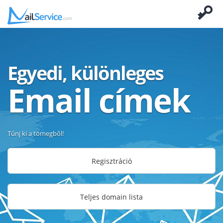
Egyedi, különleges
Email címek
Tűnj ki a tömegből!
Regisztráció
Teljes domain lista