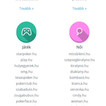
Tovább »
Tovább »
Játék
Női
starpoker.hu
missbikini.hu
play.hu
szepsegkiralyno.hu
hulyegyerek.hu
kiralyno.hu
omg.hu
diaklany.hu
texaspoker.hu
bombazo.hu
pokerclub.hu
bianca.hu
szabadulo.hu
veronika.hu
zsugabubus.hu
cindy.hu
pokerface.hu
woman.hu