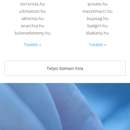
terrorista.hu
private.hu
ultimatum.hu
masztimarci.hu
aktivista.hu
bujasag.hu
anarchia.hu
badgirl.hu
kulonvelemeny.hu
diaklany.hu
Tovább »
Tovább »
Teljes domain lista