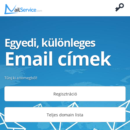
Egyedi, különleges
Email címek
Tűnj ki a tömegből!
Regisztráció
Teljes domain lista