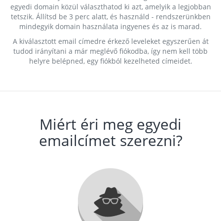
egyedi domain közül választhatod ki azt, amelyik a legjobban
tetszik. Állítsd be 3 perc alatt, és használd - rendszerünkben
mindegyik domain használata ingyenes és az is marad.
A kiválasztott email címedre érkező leveleket egyszerűen át
tudod irányítani a már meglévő fiókodba, így nem kell több
helyre belépned, egy fiókból kezelheted címeidet.
Miért éri meg egyedi
emailcímet szerezni?