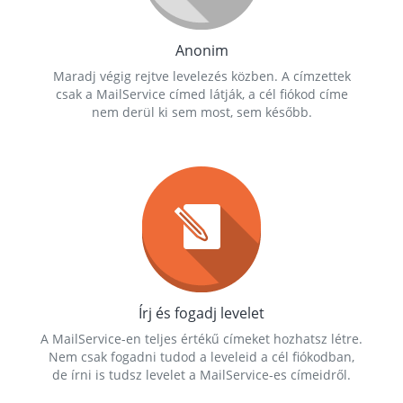
Anonim
Maradj végig rejtve levelezés közben. A címzettek
csak a MailService címed látják, a cél fiókod címe
nem derül ki sem most, sem később.
Írj és fogadj levelet
A MailService-en teljes értékű címeket hozhatsz létre.
Nem csak fogadni tudod a leveleid a cél fiókodban,
de írni is tudsz levelet a MailService-es címeidről.