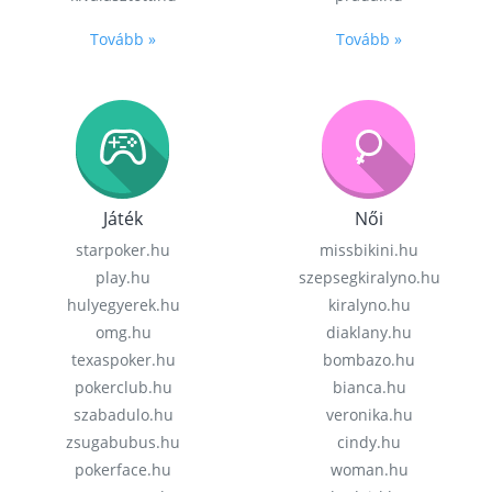
Tovább »
Tovább »
Játék
Női
starpoker.hu
missbikini.hu
play.hu
szepsegkiralyno.hu
hulyegyerek.hu
kiralyno.hu
omg.hu
diaklany.hu
texaspoker.hu
bombazo.hu
pokerclub.hu
bianca.hu
szabadulo.hu
veronika.hu
zsugabubus.hu
cindy.hu
pokerface.hu
woman.hu