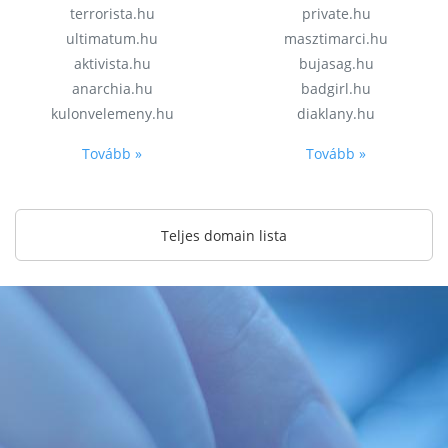
terrorista.hu
private.hu
ultimatum.hu
masztimarci.hu
aktivista.hu
bujasag.hu
anarchia.hu
badgirl.hu
kulonvelemeny.hu
diaklany.hu
Tovább »
Tovább »
Teljes domain lista