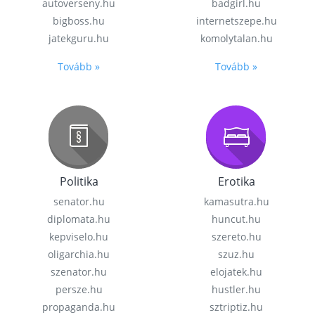
autoverseny.hu
badgirl.hu
bigboss.hu
internetszepe.hu
jatekguru.hu
komolytalan.hu
Tovább »
Tovább »
Politika
Erotika
senator.hu
kamasutra.hu
diplomata.hu
huncut.hu
kepviselo.hu
szereto.hu
oligarchia.hu
szuz.hu
szenator.hu
elojatek.hu
persze.hu
hustler.hu
propaganda.hu
sztriptiz.hu