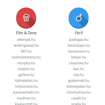
Film & Zene
Férfi
alkonyat.hu
padlogaz.hu
walkingdead.hu
keresztapa.hu
007.hu
kaszanova.hu
kulonvelemeny.hu
betyar.hu
murphy.hu
casanova.hu
chaplin.hu
kan.hu
gyilkos.hu
cop.hu
halhatatlan.hu
gyakornok.hu
helyszinelo.hu
komolytalan.hu
paranormalis.hu
minimalista.hu
madmax.hu
cavalli.hu
kivalasztott.hu
prada.hu