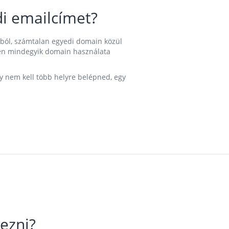
i emailcímet?
ából, számtalan egyedi domain közül
nkben mindegyik domain használata
gy nem kell több helyre belépned, egy
ezni?