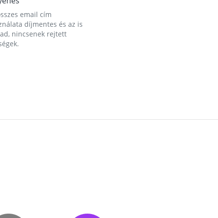
yenes
összes email cím
nálata díjmentes és az is
d, nincsenek rejtett
ségek.