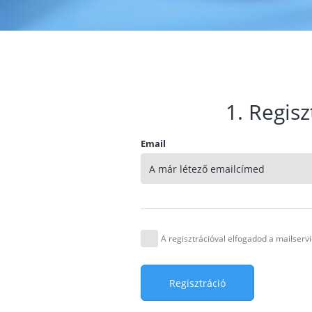
1. Regisz
Email
A regisztrációval elfogadod a mailser
Regisztráció