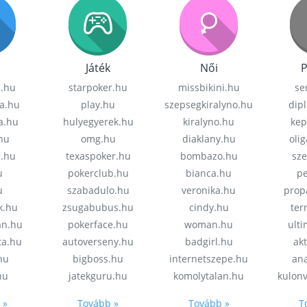
Játék
Női
P
z.hu
starpoker.hu
missbikini.hu
se
a.hu
play.hu
szepsegkiralyno.hu
dip
a.hu
hulyegyerek.hu
kiralyno.hu
kep
hu
omg.hu
diaklany.hu
oli
a.hu
texaspoker.hu
bombazo.hu
sz
u
pokerclub.hu
bianca.hu
pe
u
szabadulo.hu
veronika.hu
prop
k.hu
zsugabubus.hu
cindy.hu
ter
an.hu
pokerface.hu
woman.hu
ult
ta.hu
autoverseny.hu
badgirl.hu
akt
.hu
bigboss.hu
internetszepe.hu
an
hu
jatekguru.hu
komolytalan.hu
kulon
 »
Tovább »
Tovább »
T