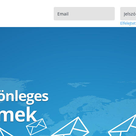
Elfelejtet
lönleges
ímek