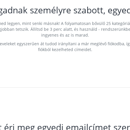
gadnak személyre szabott, egyed
címed legyen, mint senki másnak! A folyamatosan bővülő 25 kategóri
egjobban tetszik. Állítsd be 3 perc alatt, és használd - rendszerü
ingyenes és az is marad.
leveleket egyszerűen át tudod irányítani a már meglévő fiókodba, í
fiókból kezelheted címeidet.
t éri meg egyedi emailcímet szer