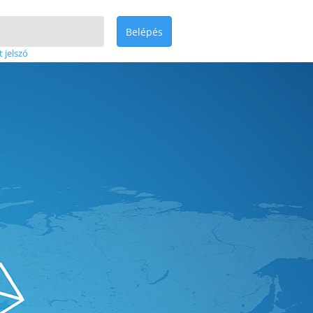
Belépés
t jelszó