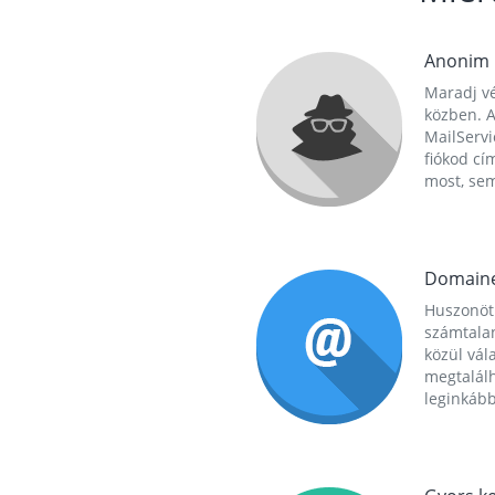
Anonim
Maradj vé
közben. A
MailServi
fiókod cí
most, se
Domain
Huszonöt
számtala
közül vál
megtalál
leginkább