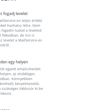
és fogadj levelet
ilService-en teljes értékű
eket hozhatsz létre. Nem
 fogadni tudod a leveleid
l fiókodban, de írni is
z levelet a MailService-es
idről.
den egy helyen
eld egyedi emailcímeidet
helyen, az elsődleges
kodban. Könnyebben
ekinthető, kényelmesebb,
 szükséges többször ki-be
ntkezni.