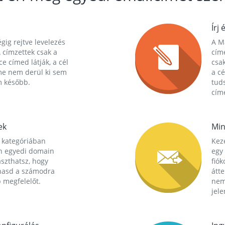
Írj 
gig rejtve levelezés
A Ma
 címzettek csak a
cím
ce címed látják, a cél
csak
me nem derül ki sem
a cé
m később.
tuds
címe
ek
Min
 kategóriában
Kez
n egyedi domain
egy 
aszthatsz, hogy
fió
hasd a számodra
átt
 megfelelőt.
nem
jele