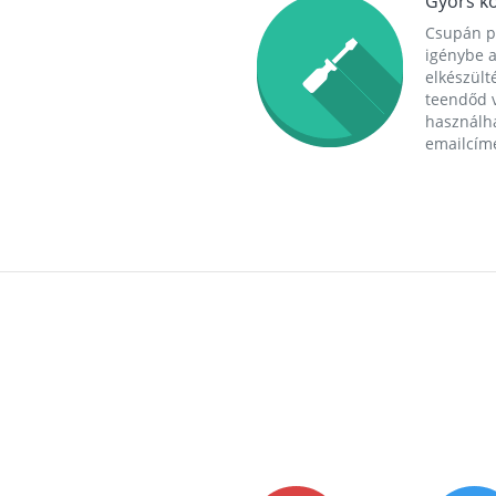
Gyors ko
Csupán p
igénybe a
elkészülté
teendőd v
használha
emailcím