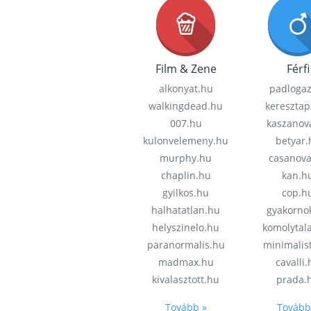
Film & Zene
Férfi
alkonyat.hu
padloga
walkingdead.hu
keresztap
007.hu
kaszanov
kulonvelemeny.hu
betyar.
murphy.hu
casanov
chaplin.hu
kan.h
gyilkos.hu
cop.h
halhatatlan.hu
gyakorno
helyszinelo.hu
komolytal
paranormalis.hu
minimalis
madmax.hu
cavalli
kivalasztott.hu
prada.
Tovább »
Tovább