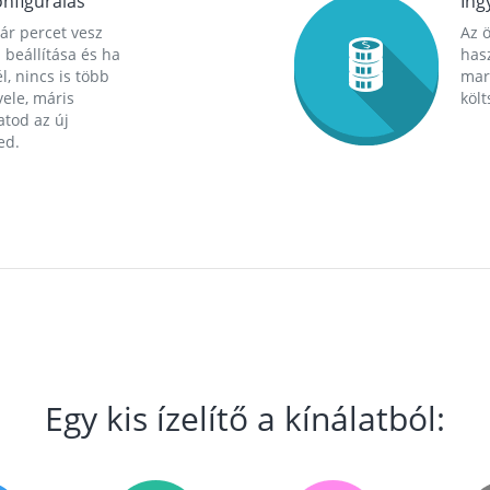
nfigurálás
Ing
ár percet vesz
Az 
 beállítása és ha
hasz
l, nincs is több
mara
ele, máris
költ
tod az új
ed.
Egy kis ízelítő a kínálatból: