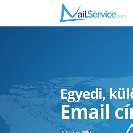
Egyedi, kü
Email c
Tűnj ki a tömegből!