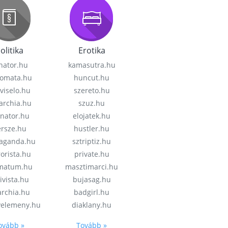
olitika
Erotika
nator.hu
kamasutra.hu
lomata.hu
huncut.hu
viselo.hu
szereto.hu
garchia.hu
szuz.hu
enator.hu
elojatek.hu
rsze.hu
hustler.hu
aganda.hu
sztriptiz.hu
rorista.hu
private.hu
imatum.hu
masztimarci.hu
ivista.hu
bujasag.hu
archia.hu
badgirl.hu
velemeny.hu
diaklany.hu
ovább »
Tovább »