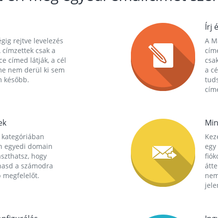
Írj 
gig rejtve levelezés
A Ma
 címzettek csak a
cím
ce címed látják, a cél
csak
me nem derül ki sem
a cé
m később.
tuds
címe
ek
Min
 kategóriában
Kez
n egyedi domain
egy 
aszthatsz, hogy
fió
hasd a számodra
átt
 megfelelőt.
nem
jele