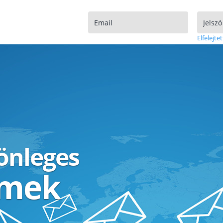
Elfelejtet
lönleges
ímek