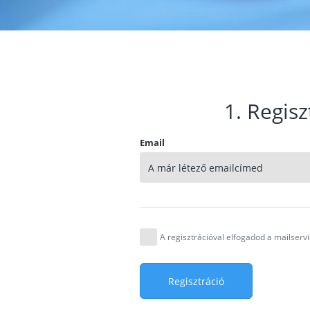
1. Regisz
Email
A regisztrációval elfogadod a mailser
Regisztráció