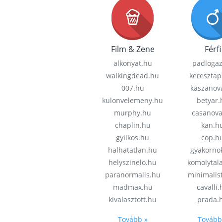
Film & Zene
Férfi
alkonyat.hu
padloga
walkingdead.hu
keresztap
007.hu
kaszanov
kulonvelemeny.hu
betyar.
murphy.hu
casanov
chaplin.hu
kan.h
gyilkos.hu
cop.h
halhatatlan.hu
gyakorno
helyszinelo.hu
komolytal
paranormalis.hu
minimalis
madmax.hu
cavalli
kivalasztott.hu
prada.
Tovább »
Tovább