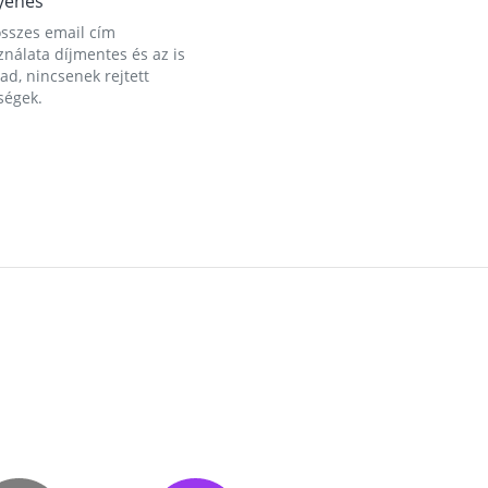
yenes
összes email cím
nálata díjmentes és az is
d, nincsenek rejtett
ségek.