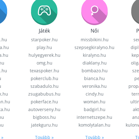
Játék
Női
P
z.hu
starpoker.hu
missbikini.hu
se
a.hu
play.hu
szepsegkiralyno.hu
dip
a.hu
hulyegyerek.hu
kiralyno.hu
kep
hu
omg.hu
diaklany.hu
oli
a.hu
texaspoker.hu
bombazo.hu
sz
u
pokerclub.hu
bianca.hu
pe
u
szabadulo.hu
veronika.hu
prop
k.hu
zsugabubus.hu
cindy.hu
ter
an.hu
pokerface.hu
woman.hu
ult
ta.hu
autoverseny.hu
badgirl.hu
akt
.hu
bigboss.hu
internetszepe.hu
an
hu
jatekguru.hu
komolytalan.hu
kulon
 »
Tovább »
Tovább »
T