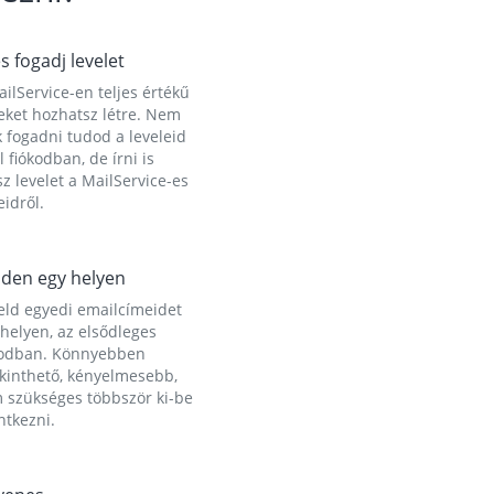
és fogadj levelet
ilService-en teljes értékű
eket hozhatsz létre. Nem
 fogadni tudod a leveleid
l fiókodban, de írni is
z levelet a MailService-es
idről.
den egy helyen
eld egyedi emailcímeidet
helyen, az elsődleges
kodban. Könnyebben
ekinthető, kényelmesebb,
 szükséges többször ki-be
ntkezni.