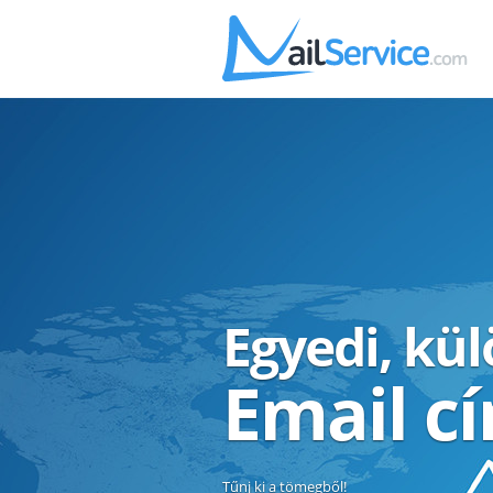
Egyedi, kü
Email c
Tűnj ki a tömegből!