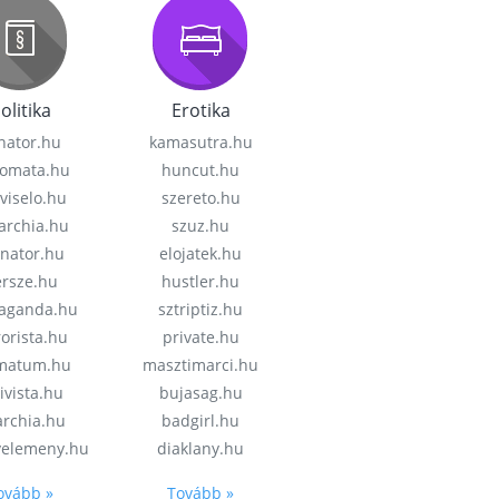
olitika
Erotika
nator.hu
kamasutra.hu
lomata.hu
huncut.hu
viselo.hu
szereto.hu
garchia.hu
szuz.hu
enator.hu
elojatek.hu
rsze.hu
hustler.hu
aganda.hu
sztriptiz.hu
rorista.hu
private.hu
imatum.hu
masztimarci.hu
ivista.hu
bujasag.hu
archia.hu
badgirl.hu
velemeny.hu
diaklany.hu
ovább »
Tovább »