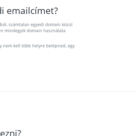
i emailcímet?
ából, számtalan egyedi domain közül
nkben mindegyik domain használata
gy nem kell több helyre belépned, egy
ezni?