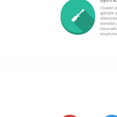
Gyors ko
Csupán p
igénybe a
elkészülté
teendőd v
használha
emailcím