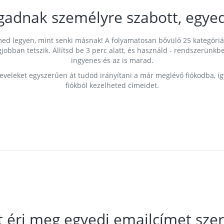
gadnak személyre szabott, egyed
címed legyen, mint senki másnak! A folyamatosan bővülő 25 kategóri
egjobban tetszik. Állítsd be 3 perc alatt, és használd - rendszerü
ingyenes és az is marad.
leveleket egyszerűen át tudod irányítani a már meglévő fiókodba, í
fiókból kezelheted címeidet.
t éri meg egyedi emailcímet szer