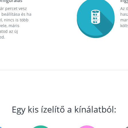
nfigurálás
Ing
ár percet vesz
Az 
 beállítása és ha
hasz
l, nincs is több
mara
ele, máris
költ
tod az új
ed.
Egy kis ízelítő a kínálatból: