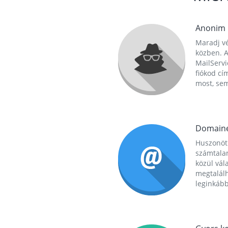
Anonim
Maradj vé
közben. A
MailServi
fiókod cí
most, se
Domain
Huszonöt
számtala
közül vál
megtalál
leginkább