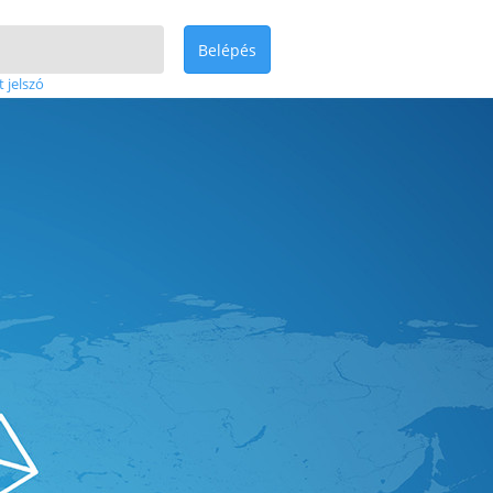
Belépés
t jelszó