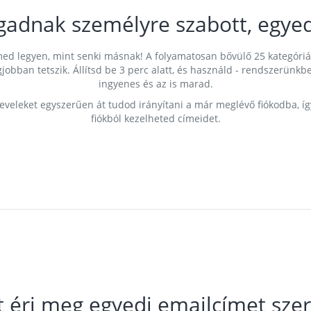
gadnak személyre szabott, egyed
címed legyen, mint senki másnak! A folyamatosan bővülő 25 kategóri
egjobban tetszik. Állítsd be 3 perc alatt, és használd - rendszerü
ingyenes és az is marad.
leveleket egyszerűen át tudod irányítani a már meglévő fiókodba, í
fiókból kezelheted címeidet.
t éri meg egyedi emailcímet szer