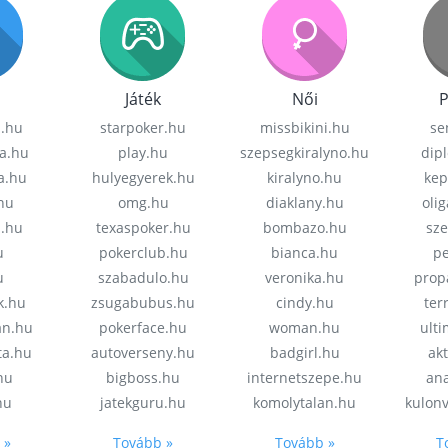
Játék
Női
P
z.hu
starpoker.hu
missbikini.hu
se
a.hu
play.hu
szepsegkiralyno.hu
dip
a.hu
hulyegyerek.hu
kiralyno.hu
kep
hu
omg.hu
diaklany.hu
oli
a.hu
texaspoker.hu
bombazo.hu
sz
u
pokerclub.hu
bianca.hu
pe
u
szabadulo.hu
veronika.hu
prop
k.hu
zsugabubus.hu
cindy.hu
ter
an.hu
pokerface.hu
woman.hu
ult
ta.hu
autoverseny.hu
badgirl.hu
akt
.hu
bigboss.hu
internetszepe.hu
an
hu
jatekguru.hu
komolytalan.hu
kulon
 »
Tovább »
Tovább »
T