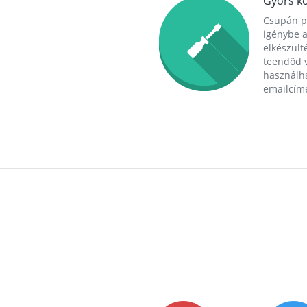
Gyors ko
Csupán p
igénybe a
elkészülté
teendőd v
használha
emailcím