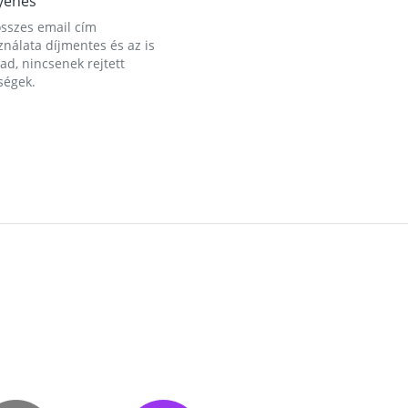
yenes
összes email cím
nálata díjmentes és az is
d, nincsenek rejtett
ségek.