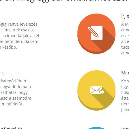
Írj 
gig rejtve levelezés
A Ma
 címzettek csak a
cím
ce címed látják, a cél
csak
me nem derül ki sem
a cé
m később.
tuds
címe
ek
Min
 kategóriában
Kez
n egyedi domain
egy 
aszthatsz, hogy
fió
hasd a számodra
átt
 megfelelőt.
nem
jele