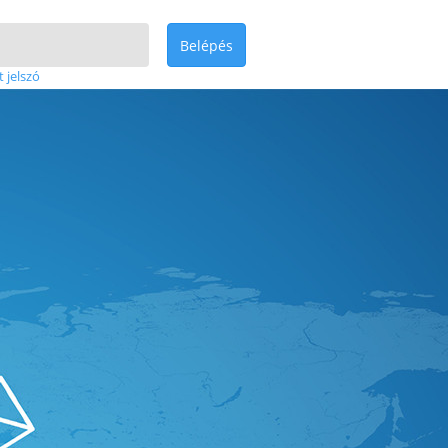
Belépés
t jelszó