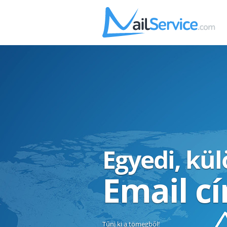
Egyedi, kü
Email c
Tűnj ki a tömegből!