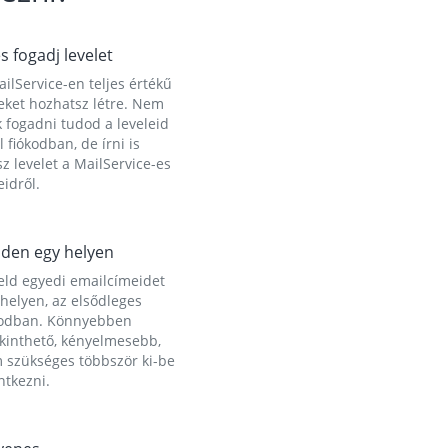
és fogadj levelet
ilService-en teljes értékű
eket hozhatsz létre. Nem
 fogadni tudod a leveleid
l fiókodban, de írni is
z levelet a MailService-es
idről.
den egy helyen
eld egyedi emailcímeidet
helyen, az elsődleges
kodban. Könnyebben
ekinthető, kényelmesebb,
 szükséges többször ki-be
ntkezni.