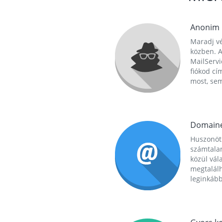
Anonim
Maradj vé
közben. A
MailServi
fiókod cí
most, se
Domain
Huszonöt
számtala
közül vál
megtalál
leginkább