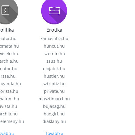
olitika
Erotika
nator.hu
kamasutra.hu
lomata.hu
huncut.hu
viselo.hu
szereto.hu
garchia.hu
szuz.hu
enator.hu
elojatek.hu
rsze.hu
hustler.hu
aganda.hu
sztriptiz.hu
rorista.hu
private.hu
imatum.hu
masztimarci.hu
ivista.hu
bujasag.hu
archia.hu
badgirl.hu
velemeny.hu
diaklany.hu
ovább »
Tovább »