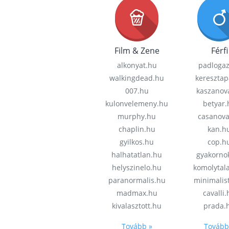
Film & Zene
Férfi
alkonyat.hu
padloga
walkingdead.hu
keresztap
007.hu
kaszanov
kulonvelemeny.hu
betyar.
murphy.hu
casanov
chaplin.hu
kan.h
gyilkos.hu
cop.h
halhatatlan.hu
gyakorno
helyszinelo.hu
komolytal
paranormalis.hu
minimalis
madmax.hu
cavalli
kivalasztott.hu
prada.
Tovább »
Tovább