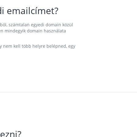
i emailcímet?
ából, számtalan egyedi domain közül
nkben mindegyik domain használata
gy nem kell több helyre belépned, egy
ezni?