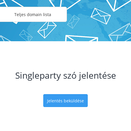
Teljes domain lista
Singleparty szó jelentése
Jelentés beküldése