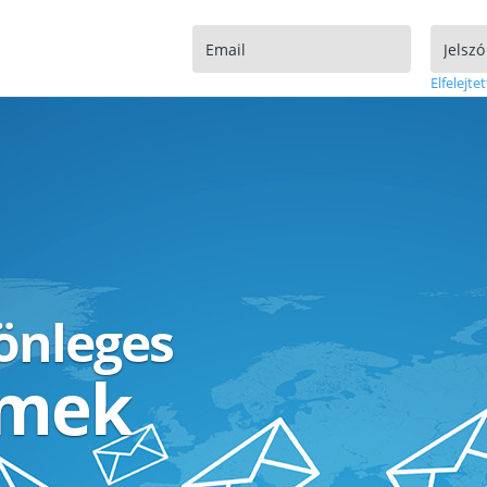
Elfelejtet
lönleges
ímek