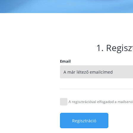
1. Regisz
Email
A regisztrációval elfogadod a mailser
Regisztráció