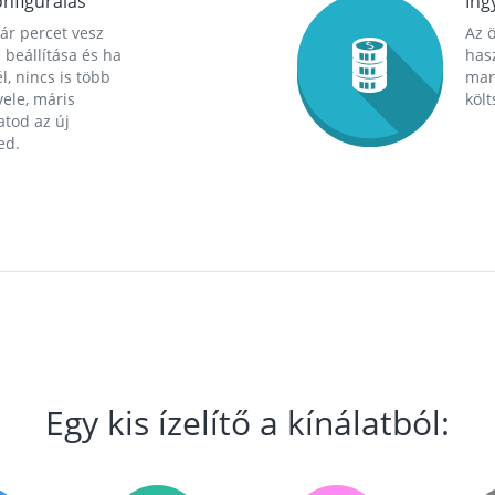
nfigurálás
Ing
ár percet vesz
Az 
 beállítása és ha
hasz
l, nincs is több
mara
ele, máris
költ
tod az új
ed.
Egy kis ízelítő a kínálatból: