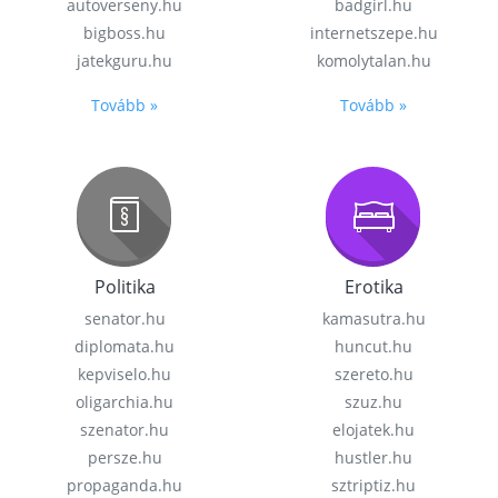
autoverseny.hu
badgirl.hu
bigboss.hu
internetszepe.hu
jatekguru.hu
komolytalan.hu
Tovább »
Tovább »
Politika
Erotika
senator.hu
kamasutra.hu
diplomata.hu
huncut.hu
kepviselo.hu
szereto.hu
oligarchia.hu
szuz.hu
szenator.hu
elojatek.hu
persze.hu
hustler.hu
propaganda.hu
sztriptiz.hu