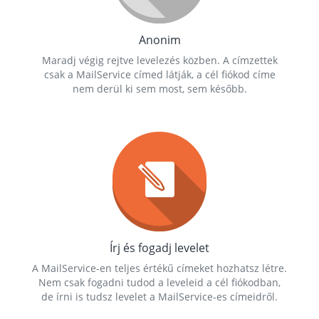
Anonim
Maradj végig rejtve levelezés közben. A címzettek
csak a MailService címed látják, a cél fiókod címe
nem derül ki sem most, sem később.
Írj és fogadj levelet
A MailService-en teljes értékű címeket hozhatsz létre.
Nem csak fogadni tudod a leveleid a cél fiókodban,
de írni is tudsz levelet a MailService-es címeidről.