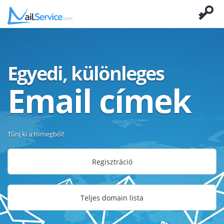
Egyedi, különleges
Email címek
Tűnj ki a tömegből!
Regisztráció
Teljes domain lista