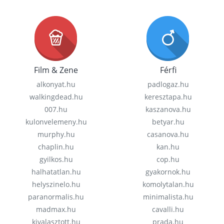
Film & Zene
Férfi
alkonyat.hu
padlogaz.hu
walkingdead.hu
keresztapa.hu
007.hu
kaszanova.hu
kulonvelemeny.hu
betyar.hu
murphy.hu
casanova.hu
chaplin.hu
kan.hu
gyilkos.hu
cop.hu
halhatatlan.hu
gyakornok.hu
helyszinelo.hu
komolytalan.hu
paranormalis.hu
minimalista.hu
madmax.hu
cavalli.hu
kivalasztott.hu
prada.hu