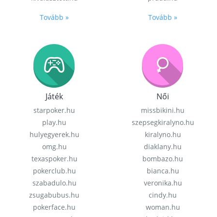
Tovább »
Tovább »
Játék
Női
starpoker.hu
missbikini.hu
play.hu
szepsegkiralyno.hu
hulyegyerek.hu
kiralyno.hu
omg.hu
diaklany.hu
texaspoker.hu
bombazo.hu
pokerclub.hu
bianca.hu
szabadulo.hu
veronika.hu
zsugabubus.hu
cindy.hu
pokerface.hu
woman.hu