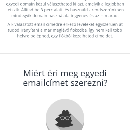
egyedi domain közül választhatod ki azt, amelyik a legjobban
tetszik. Állítsd be 3 perc alatt, és használd - rendszerünkben
mindegyik domain használata ingyenes és az is marad.
A kiválasztott email címedre érkező leveleket egyszerűen át
tudod irányítani a már meglévő fiókodba, így nem kell több
helyre belépned, egy fiókból kezelheted címeidet.
Miért éri meg egyedi
emailcímet szerezni?