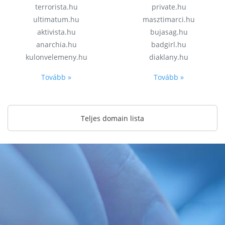
terrorista.hu
private.hu
ultimatum.hu
masztimarci.hu
aktivista.hu
bujasag.hu
anarchia.hu
badgirl.hu
kulonvelemeny.hu
diaklany.hu
Tovább »
Tovább »
Teljes domain lista