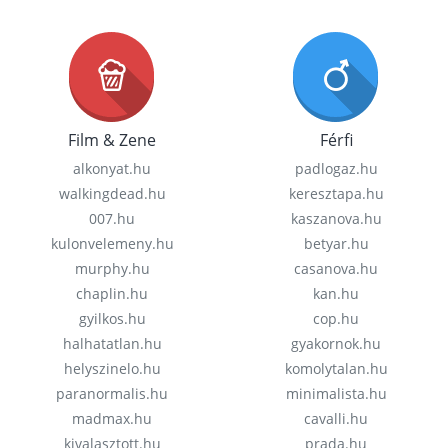
Film & Zene
Férfi
alkonyat.hu
padlogaz.hu
walkingdead.hu
keresztapa.hu
007.hu
kaszanova.hu
kulonvelemeny.hu
betyar.hu
murphy.hu
casanova.hu
chaplin.hu
kan.hu
gyilkos.hu
cop.hu
halhatatlan.hu
gyakornok.hu
helyszinelo.hu
komolytalan.hu
paranormalis.hu
minimalista.hu
madmax.hu
cavalli.hu
kivalasztott.hu
prada.hu