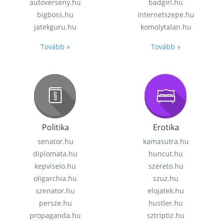
autoverseny.hu
badgirl.hu
bigboss.hu
internetszepe.hu
jatekguru.hu
komolytalan.hu
Tovább »
Tovább »
Politika
Erotika
senator.hu
kamasutra.hu
diplomata.hu
huncut.hu
kepviselo.hu
szereto.hu
oligarchia.hu
szuz.hu
szenator.hu
elojatek.hu
persze.hu
hustler.hu
propaganda.hu
sztriptiz.hu