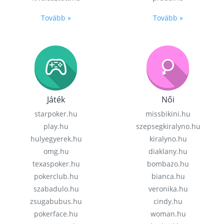
Tovább »
Tovább »
Játék
Női
starpoker.hu
missbikini.hu
play.hu
szepsegkiralyno.hu
hulyegyerek.hu
kiralyno.hu
omg.hu
diaklany.hu
texaspoker.hu
bombazo.hu
pokerclub.hu
bianca.hu
szabadulo.hu
veronika.hu
zsugabubus.hu
cindy.hu
pokerface.hu
woman.hu