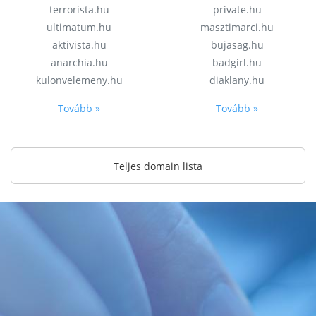
terrorista.hu
private.hu
ultimatum.hu
masztimarci.hu
aktivista.hu
bujasag.hu
anarchia.hu
badgirl.hu
kulonvelemeny.hu
diaklany.hu
Tovább »
Tovább »
Teljes domain lista