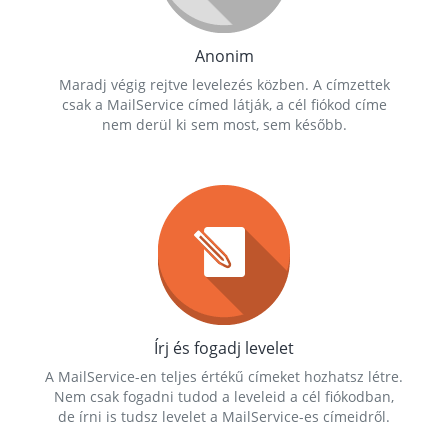
Anonim
Maradj végig rejtve levelezés közben. A címzettek
csak a MailService címed látják, a cél fiókod címe
nem derül ki sem most, sem később.
Írj és fogadj levelet
A MailService-en teljes értékű címeket hozhatsz létre.
Nem csak fogadni tudod a leveleid a cél fiókodban,
de írni is tudsz levelet a MailService-es címeidről.