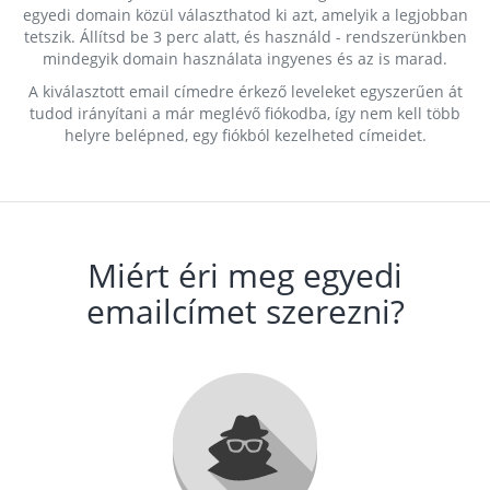
egyedi domain közül választhatod ki azt, amelyik a legjobban
tetszik. Állítsd be 3 perc alatt, és használd - rendszerünkben
mindegyik domain használata ingyenes és az is marad.
A kiválasztott email címedre érkező leveleket egyszerűen át
tudod irányítani a már meglévő fiókodba, így nem kell több
helyre belépned, egy fiókból kezelheted címeidet.
Miért éri meg egyedi
emailcímet szerezni?