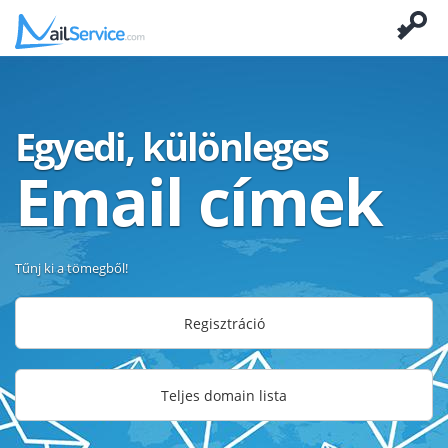
Egyedi, különleges
Email címek
Tűnj ki a tömegből!
Regisztráció
Teljes domain lista